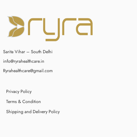
Ставок) Бонусы И Промокоды 1win Aviator На Мобильном
Телефоне” возможностей Сотрудничества С 1win Для Партнеров
Из Узбекистана Ставки На Спорт И Киберспорт “лицензированный
И […]
Sarita Vihar – South Delhi
info@ryrahealthcare.in
1win Giriş Türkiye ️ A Single Win Bet On Line Casino ️” Content In
Ryrahealthcare@gmail.com
Türkiye’den Bonuslar Ve Promosyonlar In Para Yatırma Yöntemleri In
Mobil Uygulaması In Resmi Web-site İncelemesi In Giriş Adresi Neden
Değişiyor? In Casino In Hesabınıza Nasıl Para Yatırabilirsiniz In
Privacy Policy
Casino Empieza Slotlar In Sahte Mi Gerçek Mi? In Bonusları In
Bonusları Nelerdir? […]
Terms & Condition
Shipping and Delivery Policy