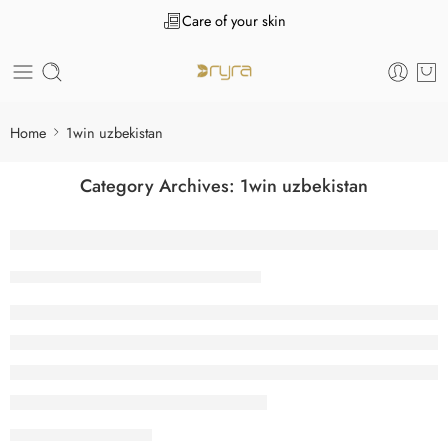
Care of your skin
Home
1win uzbekistan
Category Archives:
1win uzbekistan
1win Узбекистан: Войдите На Официаль
Tanuj Kukreja
October 8, 2025
CONTINUE READING ➞