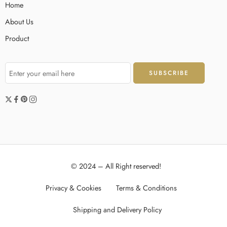
Home
About Us
Product
© 2024 – All Right reserved!
Privacy & Cookies
Terms & Conditions
Shipping and Delivery Policy