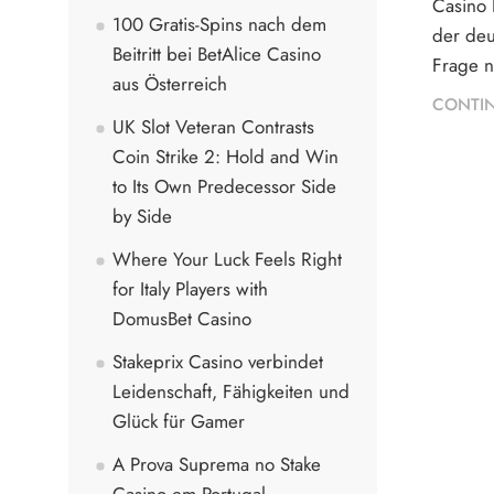
Casino 
100 Gratis-Spins nach dem
der deu
Beitritt bei BetAlice Casino
Frage n
aus Österreich
CONTI
UK Slot Veteran Contrasts
Coin Strike 2: Hold and Win
to Its Own Predecessor Side
by Side
Where Your Luck Feels Right
for Italy Players with
DomusBet Casino
Stakeprix Casino verbindet
Leidenschaft, Fähigkeiten und
Glück für Gamer
A Prova Suprema no Stake
Casino em Portugal