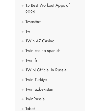
15 Best Workout Apps of
2026
1Mostbet
1w
1Win AZ Casino
1win casino spanish
1win fr
1WIN Official In Russia
1win Turkiye
1win uzbekistan
1winRussia
1xbet