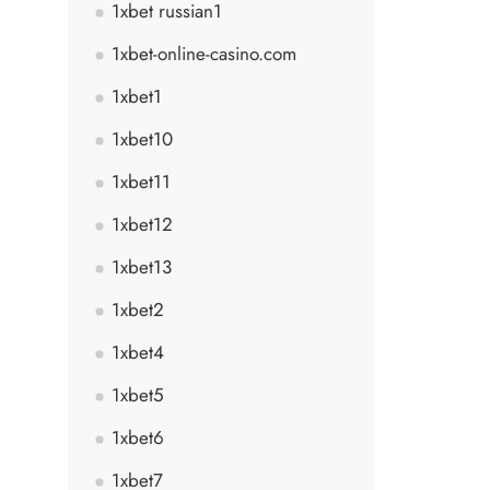
1xbet russian1
1xbet-online-casino.com
1xbet1
1xbet10
1xbet11
1xbet12
1xbet13
1xbet2
1xbet4
1xbet5
1xbet6
1xbet7