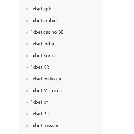
1xbet apk
1xbet arabic
1xbet casino BD
1xbet india
1xbet Korea
1xbet KR
1xbet malaysia
1xbet Morocco
1xbet pt
1xbet RU
1xbet russian