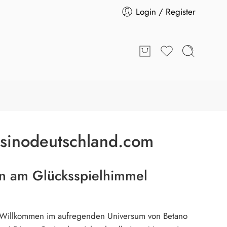
Login / Register
sinodeutschland.com
rn am Glücksspielhimmel
en Willkommen im aufregenden Universum von Betano