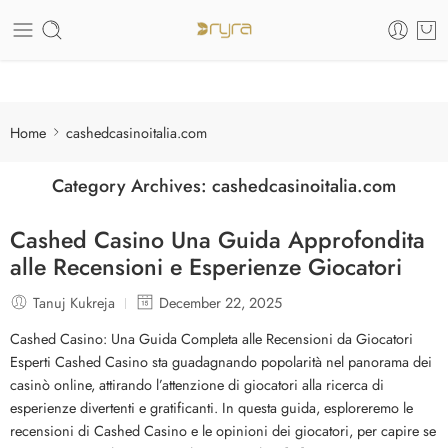
Care of your skin
Home
cashedcasinoitalia.com
Category Archives:
cashedcasinoitalia.com
Cashed Casino Una Guida Approfondita
alle Recensioni e Esperienze Giocatori
Tanuj Kukreja
December 22, 2025
Cashed Casino: Una Guida Completa alle Recensioni da Giocatori
Esperti Cashed Casino sta guadagnando popolarità nel panorama dei
casinò online, attirando l’attenzione di giocatori alla ricerca di
esperienze divertenti e gratificanti. In questa guida, esploreremo le
recensioni di Cashed Casino e le opinioni dei giocatori, per capire se