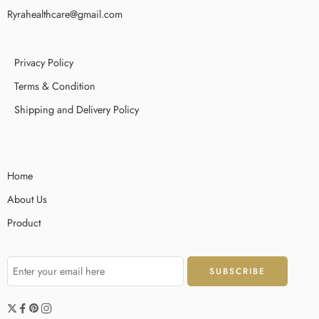
Ryrahealthcare@gmail.com
Privacy Policy
Terms & Condition
Shipping and Delivery Policy
Home
About Us
Product