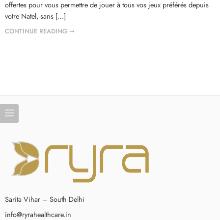
offertes pour vous permettre de jouer à tous vos jeux préférés depuis
votre Natel, sans […]
CONTINUE READING ➞
Sarita Vihar – South Delhi
info@ryrahealthcare.in