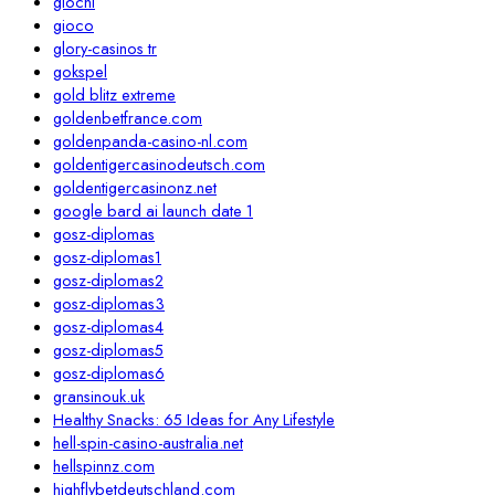
giochi
gioco
glory-casinos tr
gokspel
gold blitz extreme
goldenbetfrance.com
goldenpanda-casino-nl.com
goldentigercasinodeutsch.com
goldentigercasinonz.net
google bard ai launch date 1
gosz-diplomas
gosz-diplomas1
gosz-diplomas2
gosz-diplomas3
gosz-diplomas4
gosz-diplomas5
gosz-diplomas6
gransinouk.uk
Healthy Snacks: 65 Ideas for Any Lifestyle
hell-spin-casino-australia.net
hellspinnz.com
highflybetdeutschland.com