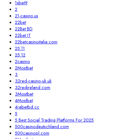
1xbet9
2
21-casino.us
22bet
22Bet BD
22bet IT
22betcasinoitalia.com
25.11
25.12
2casino
2Mostbet
3
32red-casino-uk.uk
32redireland.com
3Mostbet
4Mostbet
4rabetbd.cc
5
5 Best Social Trading Platforms For 2025
500casinodeutschland.com
500casinopl.com