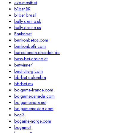
aze-mostbet
b1bet BR
b1bet brazil
bally-casino.uk
bally-casino.us
Bankobet
bankonbetca.com
bankonbetfr.com
barceloneta-dresden.de
bass-bet-casino.at
batwinner1
bauhutte-g.com
bbrbet colombia
bbrbet mx
bc-game-france.com
bc-gamecanada.com
bc-gameindia.net
bc-gamemexico.com
bcg3
bcgame-norge.com
bcgame1