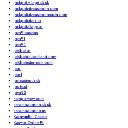
jackpot-village-uk.uk
jackpotcitycasinoca.com
jackpotcitycasinocanada.com
jackpotcityuk.uk
jackpotvillage.us
jaya9-casinos
jaya91
jaya92
jet4bet.us
jet4betdeutschland.com
jet4betosterreich.com
Jeux
jeux1
joocasinouk.uk
jos-trust
joya93
kampo-view.com
karambacasino-uk.uk
karambacasino.us
KaravanBet Casino
Kasyno Online PL