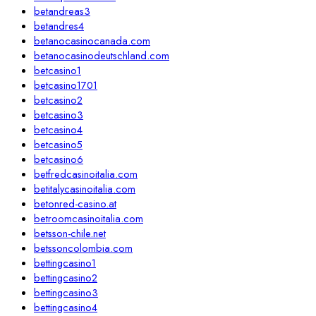
betandreas3
betandres4
betanocasinocanada.com
betanocasinodeutschland.com
betcasino1
betcasino1701
betcasino2
betcasino3
betcasino4
betcasino5
betcasino6
betfredcasinoitalia.com
betitalycasinoitalia.com
betonred-casino.at
betroomcasinoitalia.com
betsson-chile.net
betssoncolombia.com
bettingcasino1
bettingcasino2
bettingcasino3
bettingcasino4