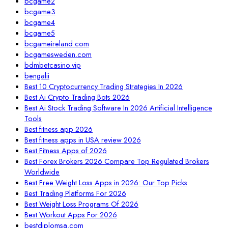
bcgame2
bcgame3
bcgame4
bcgame5
bcgameireland.com
bcgamesweden.com
bdmbetcasino.vip
bengalii
Best 10 Cryptocurrency Trading Strategies In 2026
Best Ai Crypto Trading Bots 2026
Best Ai Stock Trading Software In 2026 Artificial Intelligence
Tools
Best fitness app 2026
Best fitness apps in USA review 2026
Best Fitness Apps of 2026
Best Forex Brokers 2026 Compare Top Regulated Brokers
Worldwide
Best Free Weight Loss Apps in 2026: Our Top Picks
Best Trading Platforms For 2026
Best Weight Loss Programs Of 2026
Best Workout Apps For 2026
bestdiplomsa.com