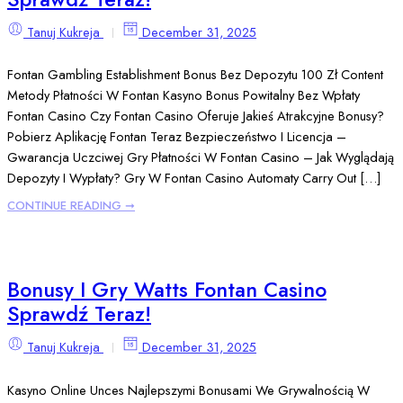
Tanuj Kukreja
December 31, 2025
Fontan Gambling Establishment Bonus Bez Depozytu 100 Zł Content
Metody Płatności W Fontan Kasyno Bonus Powitalny Bez Wpłaty
Fontan Casino Czy Fontan Casino Oferuje Jakieś Atrakcyjne Bonusy?
Pobierz Aplikację Fontan Teraz Bezpieczeństwo I Licencja –
Gwarancja Uczciwej Gry Płatności W Fontan Casino – Jak Wyglądają
Depozyty I Wypłaty? Gry W Fontan Casino Automaty Carry Out […]
CONTINUE READING ➞
Bonusy I Gry Watts Fontan Casino
Sprawdź Teraz!
Tanuj Kukreja
December 31, 2025
Kasyno Online Unces Najlepszymi Bonusami We Grywalnością W