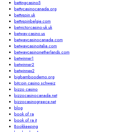
bettingcasino5
bettycasinocanada.org
bettyspin.uk
bettyspinbelgie.com
betvictorcasino-uk.uk
betway-casino.us
betwaycasinocanada.com
betwaycasinoitalia.com
betwaycasinonetherlands.com
betwinner1
betwinner2
betwinneк2
bigbamboodemo.org
bitcoin casino schweiz
bizzo casino
bizzocasinocanada.net
bizzocasinogreece.net
blog
book of ra
book of ra it
Bookkeeping