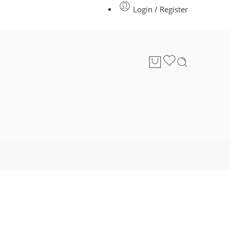
Login / Register