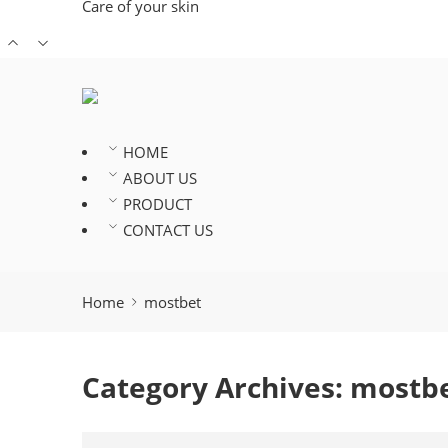
Care of your skin
HOME
ABOUT US
PRODUCT
CONTACT US
Home
mostbet
Category Archives:
mostb
Türkiye’de Mostbet Casino 10 