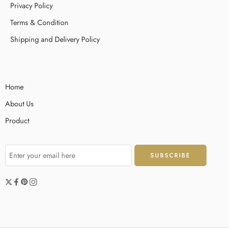
Privacy Policy
Tricks Häufige Fragen Schlussfolgerung Einleitung In der
faszinierenden Welt der Slots Casinos ist der Drang nach Spaß und
Terms & Condition
Nervenkitzel ungebrochen. Die bunten Lichter und klingenden
Shipping and Delivery Policy
Geräusche […]
Home
About Us
Product