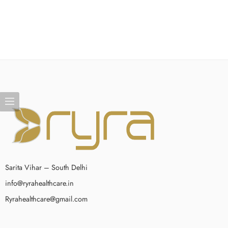
Sarita Vihar – South Delhi
info@ryrahealthcare.in
Entfaltung der Glücksgefühle im Casino mit Spielautomaten
Ryrahealthcare@gmail.com
Inhaltsverzeichnis Einleitung Die Welt der Spielautomaten Warum der
Bedarf nach Spielautomaten? Die Vorteile von Spielautomaten
Verschiedene Spielautomaten-Typen Schritte zum Erfolg: Tipps und