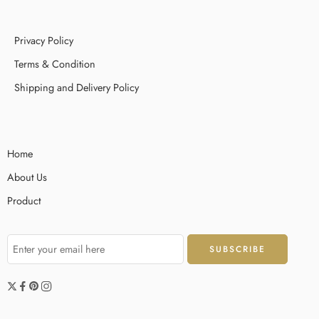
Privacy Policy
Terms & Condition
Shipping and Delivery Policy
Home
About Us
Product