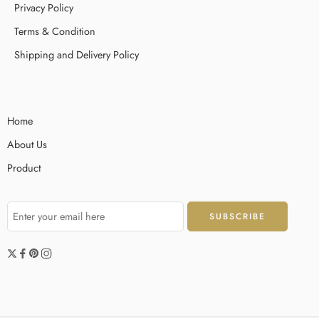
Privacy Policy
und Unterstützung Häufige Fragen Einführung in Rollxo Casino
Willkommen in der aufregenden Welt des Rollxo Deutschland Casinos,
Terms & Condition
einem Online-Spielplatz, der für alle Glücksspielenthusiasten ein
Shipping and Delivery Policy
wahres Paradies […]
Home
About Us
Product