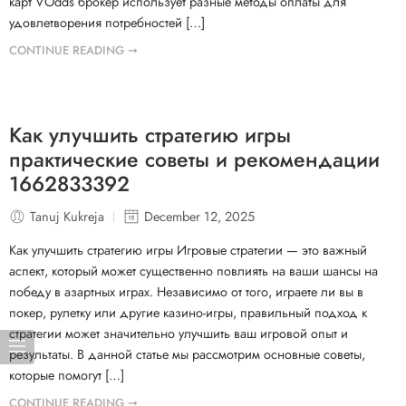
карт VOdds брокер использует разные методы оплаты для
удовлетворения потребностей […]
CONTINUE READING ➞
Как улучшить стратегию игры
практические советы и рекомендации
1662833392
Tanuj Kukreja
December 12, 2025
Как улучшить стратегию игры Игровые стратегии — это важный
аспект, который может существенно повлиять на ваши шансы на
победу в азартных играх. Независимо от того, играете ли вы в
покер, рулетку или другие казино-игры, правильный подход к
стратегии может значительно улучшить ваш игровой опыт и
результаты. В данной статье мы рассмотрим основные советы,
которые помогут […]
CONTINUE READING ➞