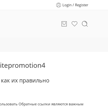
Login / Register
itepromotion4
 как их правильно
спользовать Обратные ссылки являются важным