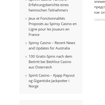
элеме
Erfahrungsberichte eines
предс
heimischen Teilnehmers
как с
Jeux et Fonctionnalités
CONTIN
Proposés au Spinsy Casino en
Ligne pour les Joueurs en
France
Spinsy Casino – Recent News
and Updates for Australia
100 Gratis-Spins nach dem
Beitritt bei BetAlice Casino
aus Österreich
Spinit Casino – Kjapp Payout
og Gigantiske Jackpotter i
Norge