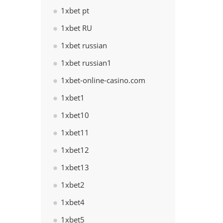
1xbet pt
1xbet RU
1xbet russian
1xbet russian1
1xbet-online-casino.com
1xbet1
1xbet10
1xbet11
1xbet12
1xbet13
1xbet2
1xbet4
1xbet5