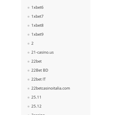
1xbet6
1xbet7
1xbet8
1xbet9
2
21-casino.us
22bet
22Bet BD
22bet IT
22betcasinoitalia.com
25.11
25.12