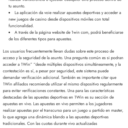
tu asunto.
La aplicación da voie realizar apuestas deportivas y acceder a
new juegos de casino desde dispositivos móviles con total
funcionalidad.
A través de la página website de 1win com, podrá beneficiarse
de los diferentes tipos para apuestas.
Los usuarios frecuentemente llevan dudas sobre este proceso de
acceso y la seguridad de la asunto. Una pregunta común es si podran
acceder a 1Win” “desde múltiples dispositivos simultáneamente, y la
contestación es sí, a pesar por seguridad, este sistema puede
demandar verificación adicional. También es importante citar que
1Win afiliados recomienda utilizar el mismo dispositivo regularmente
para evitar verificaciones constantes. Una para las características
destacadas de las apuestas deportivas en 1Win es su sección de
apuestas en vivo. Las apuestas en vivo permiten a los jugadores
realizar apuestas por el transcurso para un juego u partido en master,
lo que agrega una dinámica blando a las apuestas deportivas
tradicionales. Con las cuotas durante vivo actualizadas