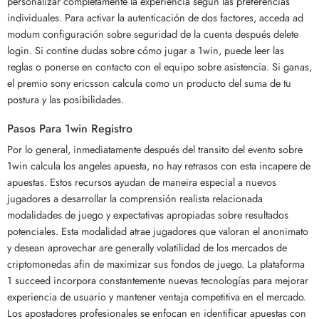
personalizar completamente la experiencia según las preferencias
individuales. Para activar la autenticación de dos factores, acceda ad
modum configuración sobre seguridad de la cuenta después delete
login. Si contine dudas sobre cómo jugar a 1win, puede leer las
reglas o ponerse en contacto con el equipo sobre asistencia. Si ganas,
el premio sony ericsson calcula como un producto del suma de tu
postura y las posibilidades.
Pasos Para 1win Registro
Por lo general, inmediatamente después del transito del evento sobre
1win calcula los angeles apuesta, no hay retrasos con esta incapere de
apuestas. Estos recursos ayudan de maneira especial a nuevos
jugadores a desarrollar la comprensión realista relacionada
modalidades de juego y expectativas apropiadas sobre resultados
potenciales. Esta modalidad atrae jugadores que valoran el anonimato
y desean aprovechar are generally volatilidad de los mercados de
criptomonedas afin de maximizar sus fondos de juego. La plataforma
1 succeed incorpora constantemente nuevas tecnologías para mejorar
experiencia de usuario y mantener ventaja competitiva en el mercado.
Los apostadores profesionales se enfocan en identificar apuestas con