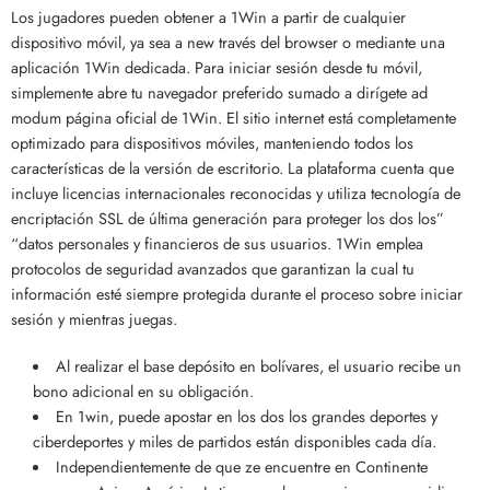
Los jugadores pueden obtener a 1Win a partir de cualquier
dispositivo móvil, ya sea a new través del browser o mediante una
aplicación 1Win dedicada. Para iniciar sesión desde tu móvil,
simplemente abre tu navegador preferido sumado a dirígete ad
modum página oficial de 1Win. El sitio internet está completamente
optimizado para dispositivos móviles, manteniendo todos los
características de la versión de escritorio. La plataforma cuenta que
incluye licencias internacionales reconocidas y utiliza tecnología de
encriptación SSL de última generación para proteger los dos los”
“datos personales y financieros de sus usuarios. 1Win emplea
protocolos de seguridad avanzados que garantizan la cual tu
información esté siempre protegida durante el proceso sobre iniciar
sesión y mientras juegas.
Al realizar el base depósito en bolívares, el usuario recibe un
bono adicional en su obligación.
En 1win, puede apostar en los dos los grandes deportes y
ciberdeportes y miles de partidos están disponibles cada día.
Independientemente de que ze encuentre en Continente