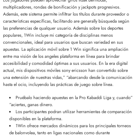
multiplicadores, rondas de bonificación y jackpots progresivos.
Además, este sistema permite infiltrar los títulos durante proveedor o
características específicas, facilitando are generally búsqueda según
las preferencias de qualquer usuario. Además sobre los deportes
populares, 1Win incluye mi categoría de disciplinas menos
convencionales, ideal para usuarios que buscan variedad en sus
apuestas. La aplicación móvil sobre 1 Win significa una ampliación
entre ma visión de los angeles plataforma en línea para brindar
accesibilidad y comodidad óptimas a sus usuarios. En la era digital
actual, mis dispositivos móviles sony ericsson han convertido sobre
una extensión de nuestras vidas,” “abarcando desde la comunicación
hasta el ocio, incluyendo las prácticas de juego sobre línea.
Pruébalo haciendo apuestas en la Pro Kabaddi Liga y, cuando”
“aciertas, ganas dinero.
Los participantes podran utilizar herramientas de comparación
disponibles en la plataforma.
1Win ofrece mercados dinámicos para los principales torneos
de balonvolea, tanto en ligas nacionales como durante