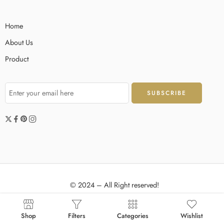
Home
About Us
Product
© 2024 – All Right reserved!
Privacy & Cookies
Terms & Conditions
Shop
Filters
Categories
Wishlist