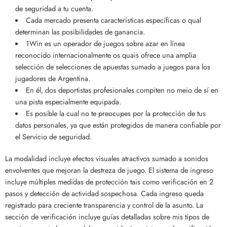
de seguridad a tu cuenta.
Cada mercado presenta características específicas o qual
determinan las posibilidades de ganancia.
1Win es un operador de juegos sobre azar en línea
reconocido internacionalmente os quais ofrece una amplia
selección de selecciones de apuestas sumado a juegos para los
jugadores de Argentina.
En él, dos deportistas profesionales compiten no meio de sí en
una pista especialmente equipada.
Es posible la cual no te preocupes por la protección de tus
datos personales, ya que están protegidos de manera confiable por
el Servicio de seguridad.
La modalidad incluye efectos visuales atractivos sumado a sonidos
envolventes que mejoran la destreza de juego. El sistema de ingreso
incluye múltiples medidas de protección tais como verificación en 2
pasos y detección de actividad sospechosa. Cada ingreso queda
registrado para creciente transparencia y control de la asunto. La
sección de verificación incluye guías detalladas sobre mis tipos de