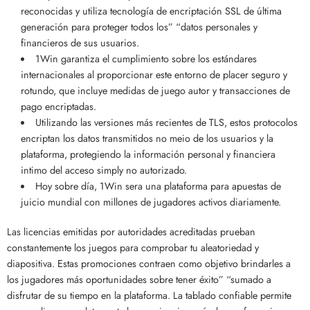
reconocidas y utiliza tecnología de encriptación SSL de última
generación para proteger todos los” “datos personales y
financieros de sus usuarios.
1Win garantiza el cumplimiento sobre los estándares
internacionales al proporcionar este entorno de placer seguro y
rotundo, que incluye medidas de juego autor y transacciones de
pago encriptadas.
Utilizando las versiones más recientes de TLS, estos protocolos
encriptan los datos transmitidos no meio de los usuarios y la
plataforma, protegiendo la información personal y financiera
intimo del acceso simply no autorizado.
Hoy sobre día, 1Win sera una plataforma para apuestas de
juicio mundial con millones de jugadores activos diariamente.
Las licencias emitidas por autoridades acreditadas prueban
constantemente los juegos para comprobar tu aleatoriedad y
diapositiva. Estas promociones contraen como objetivo brindarles a
los jugadores más oportunidades sobre tener éxito” “sumado a
disfrutar de su tiempo en la plataforma. La tablado confiable permite