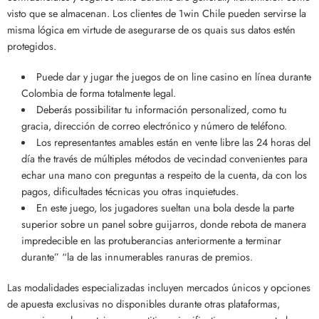
visto que se almacenan. Los clientes de 1win Chile pueden servirse la
misma lógica em virtude de asegurarse de os quais sus datos estén
protegidos.
Puede dar y jugar the juegos de on line casino en línea durante
Colombia de forma totalmente legal.
Deberás possibilitar tu información personalized, como tu
gracia, dirección de correo electrónico y número de teléfono.
Los representantes amables están en vente libre las 24 horas del
día the través de múltiples métodos de vecindad convenientes para
echar una mano con preguntas a respeito de la cuenta, da con los
pagos, dificultades técnicas you otras inquietudes.
En este juego, los jugadores sueltan una bola desde la parte
superior sobre un panel sobre guijarros, donde rebota de manera
impredecible en las protuberancias anteriormente a terminar
durante” “la de las innumerables ranuras de premios.
Las modalidades especializadas incluyen mercados únicos y opciones
de apuesta exclusivas no disponibles durante otras plataformas,