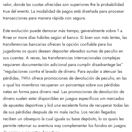
valor, donde las cuotas ofrecidas son superiores the la probabilidad
true del evento. La modalidad de pagos está diseñada para procesar
transacciones para manera rápida con segura.
Este evolución puede demorar más tiempo, generalmente sobre 1 a
three or more días hábiles según el banco. Si bien son más lentas, las
transferencias bancarias ofrecen la opción confiable para los
jugadores os quais desean depositar elevados sumas de peculio en
sus cuentas. A veces, las transferencias internacionales complejas
requieren documentación adicional para cumplir disadvantage las”
“regulaciones contra el lavado de dinero. Para ayudar a atenuar las
pérdidas, 1Win ofrece promociones de devolución de peculio, en las
o qual los miembros recuperan un porcentaje sobre sus pérdidas
netas en forma para dinero real. Las promociones de devolución de
dinero suelen estar disponibles en juegos específicos um mercados
de apuestas deportivas y kid una excelente foma de recuperar todas las
de sus pérdidas después de mi mala racha. Los recién llegados
reciben un obsequio la cual iguala su base depósito, lo os quais les
permite retornar su aventura way complementar los fondos en juegos