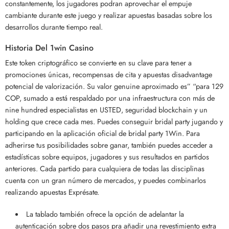
constantemente, los jugadores podran aprovechar el empuje
cambiante durante este juego y realizar apuestas basadas sobre los
desarrollos durante tiempo real.
Historia Del 1win Casino
Este token criptográfico se convierte en su clave para tener a
promociones únicas, recompensas de cita y apuestas disadvantage
potencial de valorización. Su valor genuine aproximado es” “para 129
COP, sumado a está respaldado por una infraestructura con más de
nine hundred especialistas en USTED, seguridad blockchain y un
holding que crece cada mes. Puedes conseguir bridal party jugando y
participando en la aplicación oficial de bridal party 1Win. Para
adherirse tus posibilidades sobre ganar, también puedes acceder a
estadísticas sobre equipos, jugadores y sus resultados en partidos
anteriores. Cada partido para cualquiera de todas las disciplinas
cuenta con un gran número de mercados, y puedes combinarlos
realizando apuestas Exprésate.
La tablado también ofrece la opción de adelantar la
autenticación sobre dos pasos pra añadir una revestimiento extra