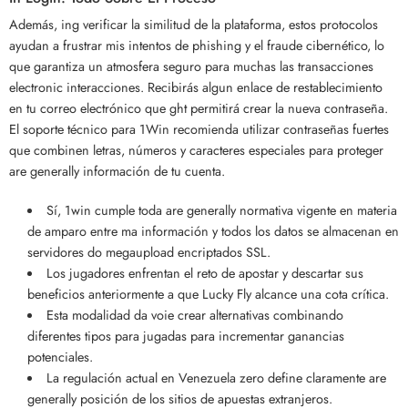
Además, ing verificar la similitud de la plataforma, estos protocolos
ayudan a frustrar mis intentos de phishing y el fraude cibernético, lo
que garantiza un atmosfera seguro para muchas las transacciones
electronic interacciones. Recibirás algun enlace de restablecimiento
en tu correo electrónico que ght permitirá crear la nueva contraseña.
El soporte técnico para 1Win recomienda utilizar contraseñas fuertes
que combinen letras, números y caracteres especiales para proteger
are generally información de tu cuenta.
Sí, 1win cumple toda are generally normativa vigente en materia
de amparo entre ma información y todos los datos se almacenan en
servidores do megaupload encriptados SSL.
Los jugadores enfrentan el reto de apostar y descartar sus
beneficios anteriormente a que Lucky Fly alcance una cota crítica.
Esta modalidad da voie crear alternativas combinando
diferentes tipos para jugadas para incrementar ganancias
potenciales.
La regulación actual en Venezuela zero define claramente are
generally posición de los sitios de apuestas extranjeros.