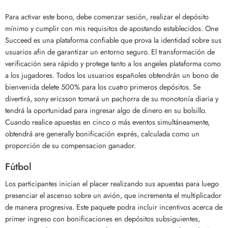
Para activar este bono, debe comenzar sesión, realizar el depósito
mínimo y cumplir con mis requisitos de apostando establecidos. One
Succeed es una plataforma confiable que prova la identidad sobre sus
usuarios afin de garantizar un entorno seguro. El transformación de
verificación sera rápido y protege tanto a los angeles plataforma como
a los jugadores. Todos los usuarios españoles obtendrán un bono de
bienvenida delete 500% para los cuatro primeros depósitos. Se
divertirá, sony ericsson tomará un pachorra de su monotonía diaria y
tendrá la oportunidad para ingresar algo de dinero en su bolsillo.
Cuando realice apuestas en cinco o más eventos simultáneamente,
obtendrá are generally bonificación exprés, calculada como un
proporción de su compensacion ganador.
Fútbol
Los participantes inician el placer realizando sus apuestas para luego
presenciar el ascenso sobre un avión, que incrementa el multiplicador
de manera progresiva. Este paquete podra incluir incentivos acerca de
primer ingreso con bonificaciones en depósitos subsiguientes,