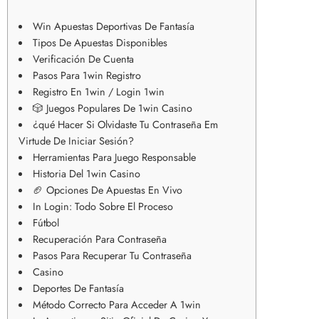
Win Apuestas Deportivas De Fantasía
Tipos De Apuestas Disponibles
Verificación De Cuenta
Pasos Para 1win Registro
Registro En 1win / Login 1win
🎲 Juegos Populares De 1win Casino
¿qué Hacer Si Olvidaste Tu Contraseña Em
Virtude De Iniciar Sesión?
Herramientas Para Juego Responsable
Historia Del 1win Casino
🏈 Opciones De Apuestas En Vivo
In Login: Todo Sobre El Proceso
Fútbol
Recuperación Para Contraseña
Pasos Para Recuperar Tu Contraseña
Casino
Deportes De Fantasía
Método Correcto Para Acceder A 1win