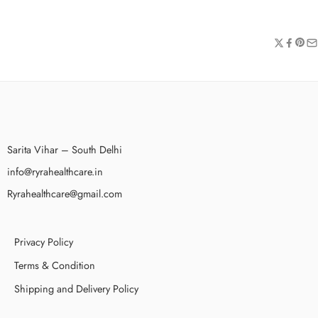
Sarita Vihar – South Delhi
info@ryrahealthcare.in
Ryrahealthcare@gmail.com
Privacy Policy
Terms & Condition
Shipping and Delivery Policy