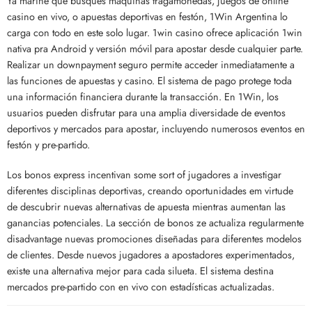
Ya marine que busques máquinas tragamonedas, juegos de online
casino en vivo, o apuestas deportivas en festón, 1Win Argentina lo
carga con todo en este solo lugar. 1win casino ofrece aplicación 1win
nativa pra Android y versión móvil para apostar desde cualquier parte.
Realizar un downpayment seguro permite acceder inmediatamente a
las funciones de apuestas y casino. El sistema de pago protege toda
una información financiera durante la transacción. En 1Win, los
usuarios pueden disfrutar para una amplia diversidade de eventos
deportivos y mercados para apostar, incluyendo numerosos eventos en
festón y pre-partido.
Los bonos express incentivan some sort of jugadores a investigar
diferentes disciplinas deportivas, creando oportunidades em virtude
de descubrir nuevas alternativas de apuesta mientras aumentan las
ganancias potenciales. La sección de bonos ze actualiza regularmente
disadvantage nuevas promociones diseñadas para diferentes modelos
de clientes. Desde nuevos jugadores a apostadores experimentados,
existe una alternativa mejor para cada silueta. El sistema destina
mercados pre-partido con en vivo con estadísticas actualizadas.