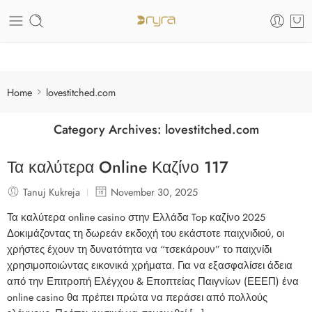
Care of your skin
Home
lovestitched.com
Category Archives:
lovestitched.com
Τα καλύτερα Online Καζίνο 117
Tanuj Kukreja
November 30, 2025
Τα καλύτερα online casino στην Ελλάδα Top καζίνο 2025
Δοκιμάζοντας τη δωρεάν εκδοχή του εκάστοτε παιχνιδιού, οι
χρήστες έχουν τη δυνατότητα να “τσεκάρουν” το παιχνίδι
χρησιμοποιώντας εικονικά χρήματα. Για να εξασφαλίσει άδεια
από την Επιτροπή Ελέγχου & Εποπτείας Παιγνίων (ΕΕΕΠ) ένα
online casino θα πρέπει πρώτα να περάσει από πολλούς