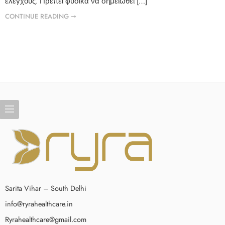
ελέγχους. Πρέπει φυσικά να σημειωθεί […]
CONTINUE READING ➞
Sarita Vihar – South Delhi
info@ryrahealthcare.in
Ryrahealthcare@gmail.com