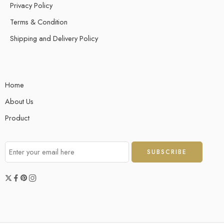
Privacy Policy
Összeget! Hogyan Válassz Kedvező Online Kaszinót A Legjobb
Kaszinók No Deposit Bónusz Ajánlattal Megjátszási Követelmények
Terms & Condition
Pwa” “kaszinók A Bónusz Fontos Jellemzői Befizetés Nélküli Ingyenes
Shipping and Delivery Policy
Játék […]
Home
About Us
Product