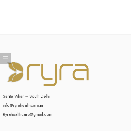
Sarita Vihar – South Delhi
info@ryrahealthcare.in
Une Expérience Inoubliable au Cœur de Playjonny Casino Table des
Ryrahealthcare@gmail.com
matières Introduction Jeux Offerts Bonus et Promotions Sécurité et
Service Client Conclusion Introduction Dans le monde en constante
évolution des casinos en ligne, Playjonny Casino se distingue par son