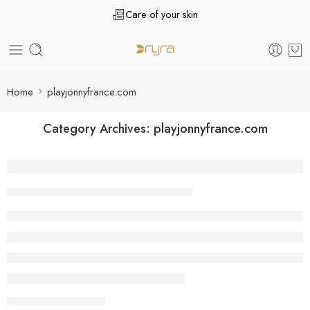
Care of your skin
Home
playjonnyfrance.com
Category Archives:
playjonnyfrance.com
Une Expérience Inoubliable au Cœur de P
Tanuj Kukreja
November 9, 2025
CONTINUE READING ➞