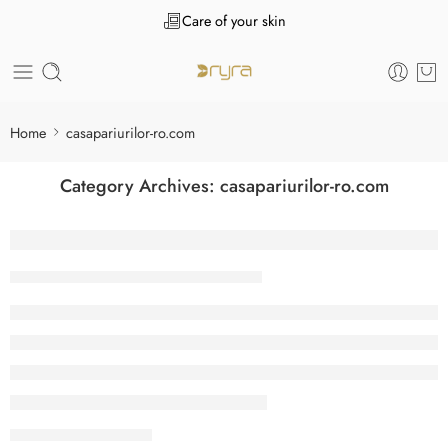
Care of your skin
Home
casapariurilor-ro.com
Category Archives:
casapariurilor-ro.com
Verificarea biletului la casa de pariuri în e
Tanuj Kukreja
January 17, 2026
CONTINUE READING ➞