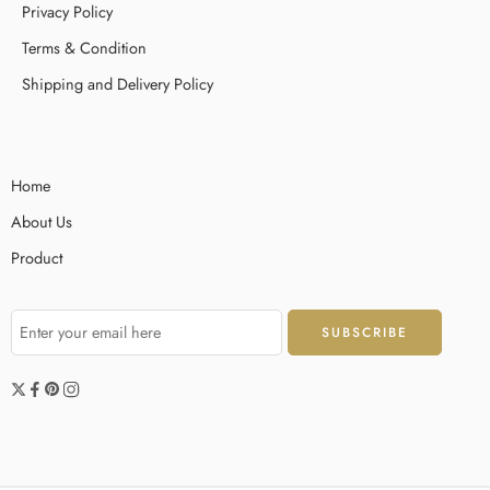
Privacy Policy
verificare a biletelor și importanța acestora în cadrul cazinourilor
online https://casapariurilor-ro.com/ și offline. […]
Terms & Condition
Shipping and Delivery Policy
Home
About Us
Product