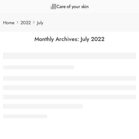
Care of your skin
Home
2022
July
Monthly Archives:
July 2022
Binance делистит BLZ и WRX: цены упа
Tanuj Kukreja
July 27, 2022
CONTINUE READING ➞