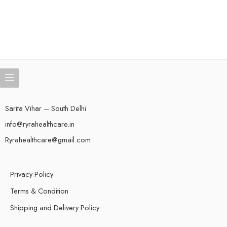
Sarita Vihar – South Delhi
info@ryrahealthcare.in
Ryrahealthcare@gmail.com
Privacy Policy
Сказочное путешествие в мир казино с Melbet KZ Мир азартных
Terms & Condition
игр привлекает множество игроков, и Melbet KZ предлагает
Shipping and Delivery Policy
уникальную платформу, где каждый может испытать свою удачу.
Это казино не только само по себе полно увлекательных игр, но