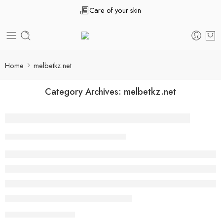
Care of your skin
Home
melbetkz.net
Category Archives:
melbetkz.net
Казино на краю удачи с Melbet KZ
Tanuj Kukreja
January 8, 2026
CONTINUE READING ➞