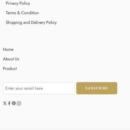
Privacy Policy
дальнейшее падение, если выше, ее возможный рост. От той же
центральной линии, которая представляет индикатор Пивот,
Terms & Condition
производится расчет уровней сопротивления/поддержки. Эта
Shipping and Delivery Policy
средняя цена играет роль […]
Home
About Us
Product