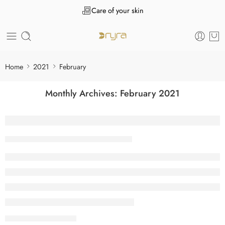
Care of your skin
Home
2021
February
Monthly Archives:
February 2021
Как работают точки Пивот Pivot point в т
Tanuj Kukreja
February 1, 2021
CONTINUE READING ➞