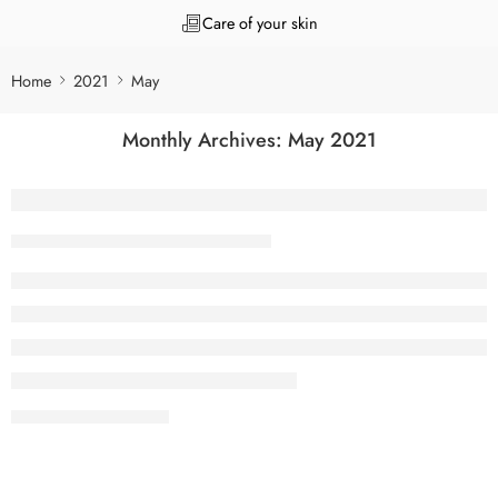
Care of your skin
Home
2021
May
Monthly Archives:
May 2021
You to Subs 5 отзывов и обзор, плюсы и
Tanuj Kukreja
May 24, 2021
CONTINUE READING ➞