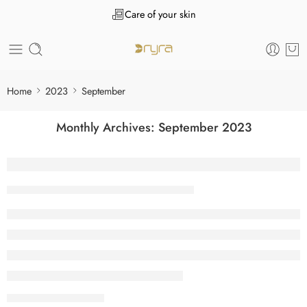
Care of your skin
Home
2023
September
Monthly Archives:
September 2023
5 great cancellation email templates to co
Tanuj Kukreja
September 21, 2023
CONTINUE READING ➞