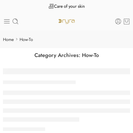
Care of your skin
Home
How-To
Category Archives:
How-To
По какой причине личности находят сти
Tanuj Kukreja
January 7, 2026
CONTINUE READING ➞