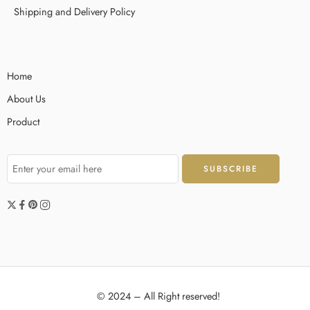
Shipping and Delivery Policy
Home
About Us
Product
© 2024 – All Right reserved!