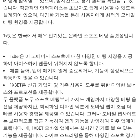
베팅에 참여할 수 있으며, 실시간으로 경기 결과를 확인할 수 있
습니다. 직관적인 인터페이스는 초보자도 쉽게 사용할 수 있도록
설계되어 있으며, 다양한 기능을 통해 사용자에게 최적의 모바일
베팅 환경을 제공합니다.
1x벳은 한국에서 매우 인기있는 온라인 스포츠 베팅 플랫폼입니
다.
1xBet은 이 고에너지 스포츠에 대한 다양한 베팅 시장을 제공
하여 아이스하키 팬들이 뒤처지지 않도록 합니다.
예를 들어, 앱이 예기치 않게 종료되거나, 기능이 정상적으로
작동하지 않을 수 있습니다.
1XBET은 신규 가입자 및 기존 사용자 모두를 위한 다양한 보너
스와 프로모션을 제공합니다.
두 플랫폼 모두 스포츠 베팅부터 카지노 게임까지 다양한 베팅 옵
션을 제공하지만, 최적화된 디자인 덕분에 모바일 앱이 조금 더
빠른 사용자 경험을 제공할 수 있습니다. 그러나 모바일 웹사이트
는 보편적으로 접근 가능하며 앱의 기능을 반영하여 자주 업데이
트됩니다. 네, 1XBET 모바일 앱에서는 실시간 경기를 볼 수 있는
기능을 제공합니다. 라이브 스트리밍을 통해 다양한 스포츠 경기