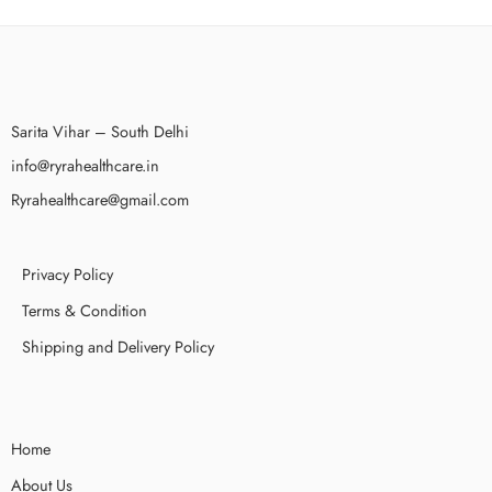
Sarita Vihar – South Delhi
info@ryrahealthcare.in
Ryrahealthcare@gmail.com
Privacy Policy
Terms & Condition
Shipping and Delivery Policy
Home
About Us