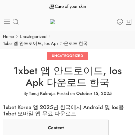
Care of your skin
Home
Uncategorized
1xbet 앱 안드로이드, Ios Apk 다운로드 한국
UNCATEGORIZED
1xbet 앱 안드로이드, Ios
Apk 다운로드 한국
By
Tanuj Kukreja
.
Posted on
October 15, 2025
1xbet Korea 앱 2025년 한국에서 Android 및 Ios용
1xbet 모바일 앱 무료 다운로드
Content