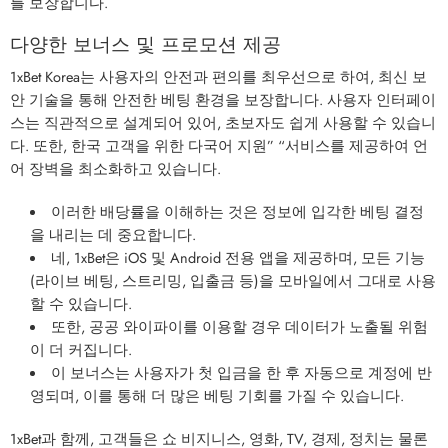
를 보장합니다.
다양한 보너스 및 프로모션 제공
1xBet Korea는 사용자의 안전과 편의를 최우선으로 하여, 최신 보
안 기술을 통해 안전한 베팅 환경을 보장합니다. 사용자 인터페이
스는 직관적으로 설계되어 있어, 초보자도 쉽게 사용할 수 있습니
다. 또한, 한국 고객을 위한 다국어 지원” “서비스를 제공하여 언
어 장벽을 최소화하고 있습니다.
이러한 배당률을 이해하는 것은 정보에 입각한 베팅 결정
을 내리는 데 중요합니다.
네, 1xBet은 iOS 및 Android 전용 앱을 제공하며, 모든 기능
(라이브 베팅, 스트리밍, 입출금 등)을 모바일에서 그대로 사용
할 수 있습니다.
또한, 공공 와이파이를 이용할 경우 데이터가 노출될 위험
이 더 커집니다.
이 보너스는 사용자가 첫 입금을 한 후 자동으로 계정에 반
영되며, 이를 통해 더 많은 베팅 기회를 가질 수 있습니다.
1xBet과 함께, 고객들은 쇼 비지니스, 영화, TV, 경제, 정치는 물론