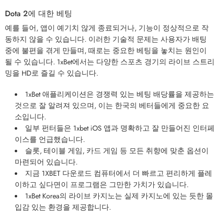
Dota 2에 대한 베팅
예를 들어, 앱이 예기치 않게 종료되거나, 기능이 정상적으로 작
동하지 않을 수 있습니다. 이러한 기술적 문제는 사용자가 배팅
중에 불편을 겪게 만들며, 때로는 중요한 베팅을 놓치는 원인이
될 수 있습니다. 1x͏Bet에서는 다양한͏ 스포츠 경기의 라͏이브 스트리
밍을 HD로 즐길 수 있습니͏다.
1xBet 애플리케이션은 경쟁력 있는 베팅 배당률을 제공하는
것으로 잘 알려져 있으며, 이는 한국의 베터들에게 중요한 요
소입니다.
일부 펀터들은 1xbet iOS 앱과 명확하고 잘 만들어진 인터페
이스를 언급했습니다.
슬롯, 테이블 게임, 카드 게임 등 모든 취향에 맞춘 옵션이
마련되어 있습니다.
지금 1XBET 다운로드 컴퓨터에서 더 빠르고 편리하게 플레
이하고 싶다면이 프로그램은 그만한 가치가 있습니다.
1xBet Korea의 라이브 카지노는 실제 카지노에 있는 듯한 몰
입감 있는 환경을 제공합니다.