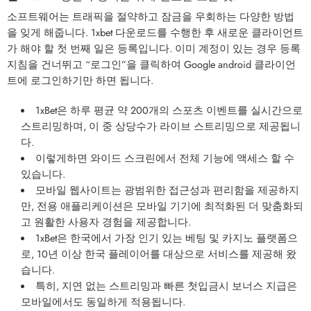
소프트웨어는 트래픽을 절약하고 잠금을 우회하는 다양한 방법
을 잊게 해줍니다. 1xbet 다운로드를 수행한 후 새로운 클라이언트
가 해야 할 첫 번째 일은 등록입니다. 이미 계정이 있는 경우 등록
지침을 건너뛰고 “로그인”을 클릭하여 Google android 클라이언
트에 로그인하기만 하면 됩니다.
1xBet은 하루 평균 약 200개의 스포츠 이벤트를 실시간으로
스트리밍하며, 이 중 상당수가 라이브 스트리밍으로 제공됩니
다.
이렇게하면 와이드 스크린에서 전체 기능에 액세스 할 수
있습니다.
모바일 웹사이트는 광범위한 접근성과 편리함을 제공하지
만, 전용 애플리케이션은 모바일 기기에 최적화된 더 맞춤화되
고 원활한 사용자 경험을 제공합니다.
1xBet은 한국에서 가장 인기 있는 베팅 및 카지노 플랫폼으
로, 10년 이상 한국 플레이어를 대상으로 서비스를 제공해 왔
습니다.
특히, 지연 없는 스트리밍과 빠른 첫입금시 보너스 지급은
모바일에서도 동일하게 적용됩니다.