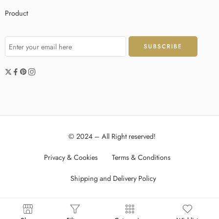
Product
© 2024 – All Right reserved!
Privacy & Cookies
Terms & Conditions
Shipping and Delivery Policy