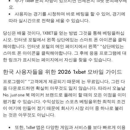
추가 1xbet 문의 사항이 있으시면 언제든지 1x벳 문의해주세
요.
사용자는 경기를 시청하며 바로 베팅을 할 수 있어, 경기에
따라 실시간으로 전략을 세울 수 있습니다.
당신은 배울 것이다, 1XBET을 얻는 방법 그것을 통해 베팅을하십
시오. 인터넷 포털에서 왼쪽 상단에있는 스마트 폰 아이콘을 클릭
해야합니다. 인터넷 포털의 메인 페이지에서 왼쪽” “상단에있는
스마트 폰 아이콘을 클릭해야합니다. 그 후에 응용 프로그램에 대
한 링크가 표시되는 페이지에서 자신을 찾을 수 있습니다.
한국 사용자들을 위한 2026 1xbet 모바일 가이드
프로그램이” “고객에게 제공되기 때문에 는 무료입니다, 그런 다
음 다운로드하면 확실히 아무것도 잃지 않습니다. 따라서 오늘날
No. just one 북 메이커 브랜드로 플레이 할 때의 모든 이점을 이미
평가할 수 있습니다. 수익성있는 스포츠 베팅을위한 최적의 조건
이 여기에 만들어 졌기 때문에 회사가 시장 리더 중 하나로 불리
는 것은 아무것도 아닙니다.
또한, 1xBet 앱은 다양한 게임과 서비스를 보다 빠르게 이용