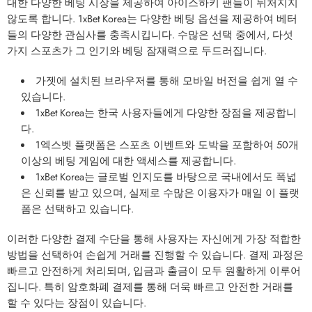
대한 다양한 베팅 시장을 제공하여 아이스하키 팬들이 뒤처지지
않도록 합니다. 1xBet Korea는 다양한 베팅 옵션을 제공하여 베터
들의 다양한 관심사를 충족시킵니다. 수많은 선택 중에서, 다섯
가지 스포츠가 그 인기와 베팅 잠재력으로 두드러집니다.
가젯에 설치된 브라우저를 통해 모바일 버전을 쉽게 열 수
있습니다.
1xBet Korea는 한국 사용자들에게 다양한 장점을 제공합니
다.
1엑스벳 플랫폼은 스포츠 이벤트와 도박을 포함하여 50개
이상의 베팅 게임에 대한 액세스를 제공합니다.
1xBet Korea는 글로벌 인지도를 바탕으로 국내에서도 폭넓
은 신뢰를 받고 있으며, 실제로 수많은 이용자가 매일 이 플랫
폼은 선택하고 있습니다.
이러한 다양한 결제 수단을 통해 사용자는 자신에게 가장 적합한
방법을 선택하여 손쉽게 거래를 진행할 수 있습니다. 결제 과정은
빠르고 안전하게 처리되며, 입금과 출금이 모두 원활하게 이루어
집니다. 특히 암호화폐 결제를 통해 더욱 빠르고 안전한 거래를
할 수 있다는 장점이 있습니다.