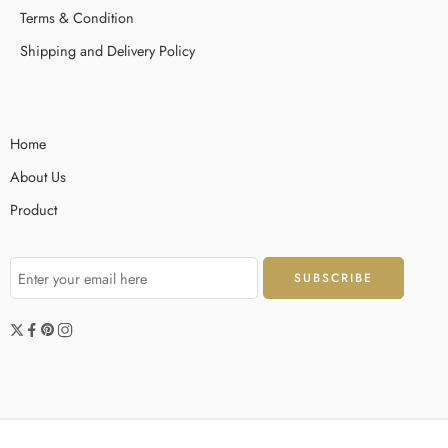
Terms & Condition
Shipping and Delivery Policy
Home
About Us
Product