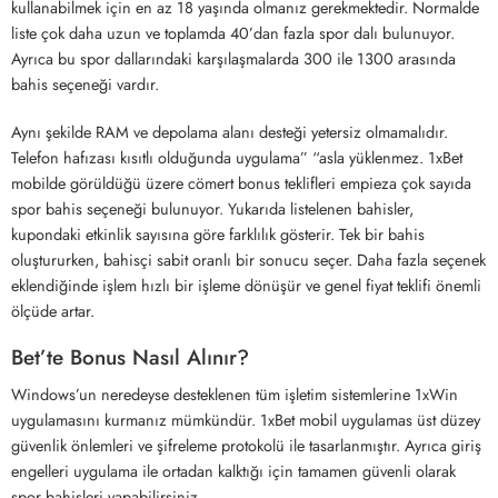
kullanabilmek için en az 18 yaşında olmanız gerekmektedir. Normalde
liste çok daha uzun ve toplamda 40’dan fazla spor dalı bulunuyor.
Ayrıca bu spor dallarındaki karşılaşmalarda 300 ile 1300 arasında
bahis seçeneği vardır.
Aynı şekilde RAM ve depolama alanı desteği yetersiz olmamalıdır.
Telefon hafızası kısıtlı olduğunda uygulama” “asla yüklenmez. 1xBet
mobilde görüldüğü üzere cömert bonus teklifleri empieza çok sayıda
spor bahis seçeneği bulunuyor. Yukarıda listelenen bahisler,
kupondaki etkinlik sayısına göre farklılık gösterir. Tek bir bahis
oluştururken, bahisçi sabit oranlı bir sonucu seçer. Daha fazla seçenek
eklendiğinde işlem hızlı bir işleme dönüşür ve genel fiyat teklifi önemli
ölçüde artar.
Bet’te Bonus Nasıl Alınır?
Windows’un neredeyse desteklenen tüm işletim sistemlerine 1xWin
uygulamasını kurmanız mümkündür. 1xBet mobil uygulamas üst düzey
güvenlik önlemleri ve şifreleme protokolü ile tasarlanmıştır. Ayrıca giriş
engelleri uygulama ile ortadan kalktığı için tamamen güvenli olarak
spor bahisleri yapabilirsiniz.