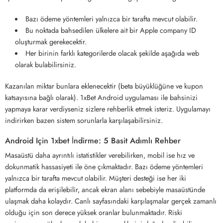
Bazı ödeme yöntemleri yalnızca bir tarafta mevcut olabilir.
Bu noktada bahsedilen ülkelere ait bir Apple company ID
oluşturmak gerekecektir.
Her birinin farklı kategorilerde olacak şekilde aşağıda web
olarak bulabilirsiniz.
Kazanılan miktar bunlara eklenecektir (beta büyüklüğüne ve kupon
katsayısına bağlı olarak). 1xBet Android uygulaması ile bahsinizi
yapmaya karar verdiyseniz sizlere rehberlik etmek isteriz. Uygulamayı
indirirken bazen sistem sorunlarla karşılaşabilirsiniz.
Android Için 1xbet İndirme: 5 Basit Adımlı Rehber
Masaüstü daha ayrıntılı istatistikler verebilirken, mobil ise hız ve
dokunmatik hassasiyeti ile öne çıkmaktadır. Bazı ödeme yöntemleri
yalnızca bir tarafta mevcut olabilir. Müşteri desteği ise her iki
platformda da erişilebilir, ancak ekran alanı sebebiyle masaüstünde
ulaşmak daha kolaydır. Canlı sayfasındaki karşılaşmalar gerçek zamanlı
olduğu için son derece yüksek oranlar bulunmaktadır. Riski