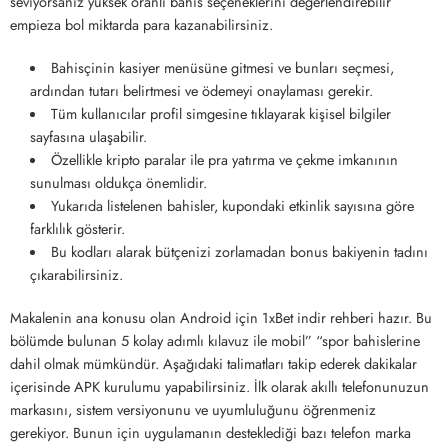
seviyorsanız yüksek oranlı bahis seçeneklerini değerlendirebilir
empieza bol miktarda para kazanabilirsiniz.
Bahisçinin kasiyer menüsüne gitmesi ve bunları seçmesi,
ardından tutarı belirtmesi ve ödemeyi onaylaması gerekir.
Tüm kullanıcılar profil simgesine tıklayarak kişisel bilgiler
sayfasına ulaşabilir.
Özellikle kripto paralar ile pra yatırma ve çekme imkanının
sunulması oldukça önemlidir.
Yukarıda listelenen bahisler, kupondaki etkinlik sayısına göre
farklılık gösterir.
Bu kodları alarak bütçenizi zorlamadan bonus bakiyenin tadını
çıkarabilirsiniz.
Makalenin ana konusu olan Android için 1xBet indir rehberi hazır. Bu
bölümde bulunan 5 kolay adımlı kılavuz ile mobil” “spor bahislerine
dahil olmak mümkündür. Aşağıdaki talimatları takip ederek dakikalar
içerisinde APK kurulumu yapabilirsiniz. İlk olarak akıllı telefonunuzun
markasını, sistem versiyonunu ve uyumluluğunu öğrenmeniz
gerekiyor. Bunun için uygulamanın desteklediği bazı telefon marka