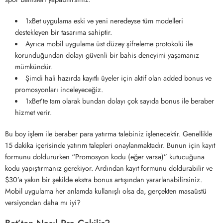
1xBet uygulama eski ve yeni neredeyse tüm modelleri
destekleyen bir tasarıma sahiptir.
Ayrıca mobil uygulama üst düzey şifreleme protokolü ile
korunduğundan dolayı güvenli bir bahis deneyimi yaşamanız
mümkündür.
Şimdi hali hazırda kayıtlı üyeler için aktif olan added bonus ve
promosyonları inceleyeceğiz.
1xBet’te tam olarak bundan dolayı çok sayıda bonus ile beraber
hizmet verir.
Bu boy işlem ile beraber para yatırma talebiniz işlenecektir. Genellikle
15 dakika içerisinde yatırım talepleri onaylanmaktadır. Bunun için kayıt
formunu doldururken “Promosyon kodu (eğer varsa)” kutucuğuna
kodu yapıştırmanız gerekiyor. Ardından kayıt formunu doldurabilir ve
$30’a yakın bir şekilde ekstra bonus artışından yararlanabilirsiniz.
Mobil uygulama her anlamda kullanışlı olsa da, gerçekten masaüstü
versiyondan daha mı iyi?