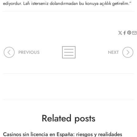
ediyordur. Lafı isterseniz dolandırmadan bu konuya açıklık getirelim.”
PREVIOUS
NEXT
Related posts
Casinos sin licencia en España: riesgos y realidades