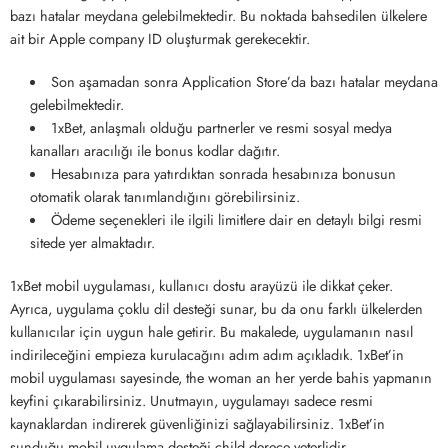
bazı hatalar meydana gelebilmektedir. Bu noktada bahsedilen ülkelere
ait bir Apple company ID oluşturmak gerekecektir.
Son aşamadan sonra Application Store’da bazı hatalar meydana
gelebilmektedir.
1xBet, anlaşmalı olduğu partnerler ve resmi sosyal medya
kanalları aracılığı ile bonus kodlar dağıtır.
Hesabınıza para yatırdıktan sonrada hesabınıza bonusun
otomatik olarak tanımlandığını görebilirsiniz.
Ödeme seçenekleri ile ilgili limitlere dair en detaylı bilgi resmi
sitede yer almaktadır.
1xBet mobil uygulaması, kullanıcı dostu arayüzü ile dikkat çeker.
Ayrıca, uygulama çoklu dil desteği sunar, bu da onu farklı ülkelerden
kullanıcılar için uygun hale getirir. Bu makalede, uygulamanın nasıl
indirileceğini empieza kurulacağını adım adım açıkladık. 1xBet’in
mobil uygulaması sayesinde, the woman an her yerde bahis yapmanın
keyfini çıkarabilirsiniz. Unutmayın, uygulamayı sadece resmi
kaynaklardan indirerek güvenliğinizi sağlayabilirsiniz. 1xBet’in
sunduğu mobil uygulama desteği child derece yeterlidir.