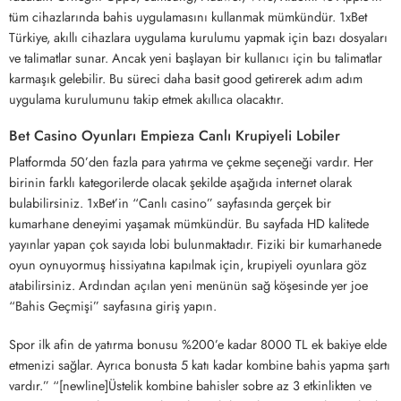
tüm cihazlarında bahis uygulamasını kullanmak mümkündür. 1xBet
Türkiye, akıllı cihazlara uygulama kurulumu yapmak için bazı dosyaları
ve talimatlar sunar. Ancak yeni başlayan bir kullanıcı için bu talimatlar
karmaşık gelebilir. Bu süreci daha basit good getirerek adım adım
uygulama kurulumunu takip etmek akıllıca olacaktır.
Bet Casino Oyunları Empieza Canlı Krupiyeli Lobiler
Platformda 50’den fazla para yatırma ve çekme seçeneği vardır. Her
birinin farklı kategorilerde olacak şekilde aşağıda internet olarak
bulabilirsiniz. 1xBet’in “Canlı casino” sayfasında gerçek bir
kumarhane deneyimi yaşamak mümkündür. Bu sayfada HD kalitede
yayınlar yapan çok sayıda lobi bulunmaktadır. Fiziki bir kumarhanede
oyun oynuyormuş hissiyatına kapılmak için, krupiyeli oyunlara göz
atabilirsiniz. Ardından açılan yeni menünün sağ köşesinde yer joe
“Bahis Geçmişi” sayfasına giriş yapın.
Spor ilk afin de yatırma bonusu %200’e kadar 8000 TL ek bakiye elde
etmenizi sağlar. Ayrıca bonusta 5 katı kadar kombine bahis yapma şartı
vardır.” “[newline]Üstelik kombine bahisler sobre az 3 etkinlikten ve