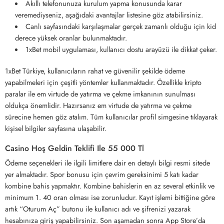
Akıllı telefonunuza kurulum yapma konusunda karar
veremediyseniz, aşağıdaki avantajlar listesine göz atabilirsiniz.
Canlı sayfasındaki karşılaşmalar gerçek zamanlı olduğu için kid
derece yüksek oranlar bulunmaktadır.
1xBet mobil uygulaması, kullanıcı dostu arayüzü ile dikkat çeker.
1xBet Türkiye, kullanıcıların rahat ve güvenilir şekilde ödeme
yapabilmeleri için çeşitli yöntemler kullanmaktadır. Özellikle kripto
paralar ile em virtude de yatırma ve çekme imkanının sunulması
oldukça önemlidir. Hazırsanız em virtude de yatırma ve çekme
sürecine hemen göz atalım. Tüm kullanıcılar profil simgesine tıklayarak
kişisel bilgiler sayfasına ulaşabilir.
Casino Hoş Geldin Teklifi Ile 55 000 Tl
Ödeme seçenekleri ile ilgili limitlere dair en detaylı bilgi resmi sitede
yer almaktadır. Spor bonusu için çevrim gereksinimi 5 katı kadar
kombine bahis yapmaktır. Kombine bahislerin en az several etkinlik ve
minimum 1. 40 oran olması ise zorunludur. Kayıt işlemi bittiğine göre
artık “Oturum Aç” butonu ile kullanıcı adı ve şifrenizi yazarak
hesabınıza giriş yapabilirsiniz. Son aşamadan sonra App Store’da