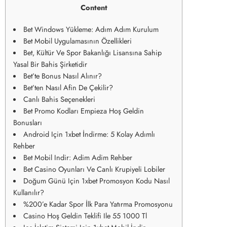
Content
Bet Windows Yükleme: Adım Adım Kurulum
Bet Mobil Uygulamasının Özellikleri
Bet, Kültür Ve Spor Bakanlığı Lisansına Sahip
Yasal Bir Bahis Şirketidir
Bet’te Bonus Nasıl Alınır?
Bet’ten Nasıl Afin De Çekilir?
Canlı Bahis Seçenekleri
Bet Promo Kodları Empieza Hoş Geldin
Bonusları
Android Için 1xbet İndirme: 5 Kolay Adımlı
Rehber
Bet Mobil Indir: Adim Adim Rehber
Bet Casino Oyunları Ve Canlı Krupiyeli Lobiler
Doğum Günü Için 1xbet Promosyon Kodu Nasıl
Kullanılır?
%200’e Kadar Spor İlk Para Yatırma Promosyonu
Casino Hoş Geldin Teklifi Ile 55 1000 Tl