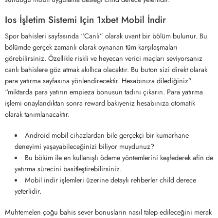
Ios İşletim Sistemi Için 1xbet Mobil İndir
Spor bahisleri sayfasında “Canlı” olarak uvant bir bölüm bulunur. Bu
bölümde gerçek zamanlı olarak oynanan tüm karşılaşmaları
görebilirsiniz. Özellikle riskli ve heyecan verici maçları seviyorsanız
canlı bahislere göz atmak akıllıca olacaktır. Bu buton sizi direkt olarak
para yatırma sayfasına yönlendirecektir. Hesabınıza dilediğiniz”
“miktarda para yatırın empieza bonusun tadını çıkarın. Para yatırma
işlemi onaylandıktan sonra reward bakiyeniz hesabınıza otomatik
olarak tanımlanacaktır.
Android mobil cihazlardan bile gerçekçi bir kumarhane
deneyimi yaşayabileceğinizi biliyor muydunuz?
Bu bölüm ile en kullanışlı ödeme yöntemlerini keşfederek afin de
yatırma sürecini basitleştirebilirsiniz.
Mobil indir işlemleri üzerine detaylı rehberler child derece
yeterlidir.
Muhtemelen çoğu bahis sever bonusların nasıl talep edileceğini merak