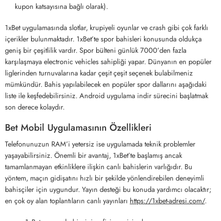
kupon katsayısına bağlı olarak).
1xBet uygulamasında slotlar, krupiyeli oyunlar ve crash gibi çok farklı
içerikler bulunmaktadır. 1xBet’te spor bahisleri konusunda oldukça
geniş bir çeşitlilik vardır. Spor bülteni günlük 7000’den fazla
karşılaşmaya electronic vehicles sahipliği yapar. Dünyanın en popüler
liglerinden turnuvalarına kadar çeşit çeşit seçenek bulabilmeniz
mümkündür. Bahis yapılabilecek en popüler spor dallarını aşağıdaki
liste ile keşfedebilirsiniz. Android uygulama indir sürecini başlatmak
son derece kolaydır.
Bet Mobil Uygulamasının Özellikleri
Telefonunuzun RAM’i yetersiz ise uygulamada teknik problemler
yaşayabilirsiniz. Önemli bir avantaj, 1xBet’te başlamış ancak
tamamlanmayan etkinliklere ilişkin canlı bahislerin varlığıdır. Bu
yöntem, maçın gidişatını hızlı bir şekilde yönlendirebilen deneyimli
bahisçiler için uygundur. Yayın desteği bu konuda yardımcı olacaktır;
en çok oy alan toplantıların canlı yayınları
https://1xbet-adresi.com/
.