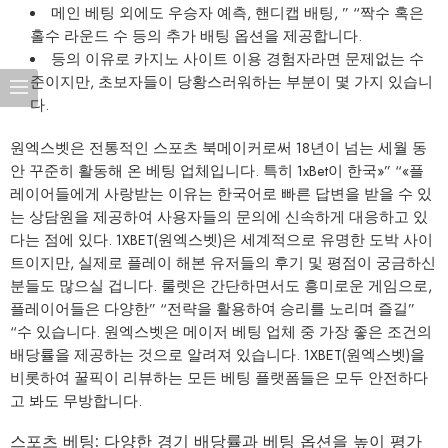
메인 베팅 외에도 우승자 예측, 핸디캡 배팅, ” “짝수 혹은
홀수 라운드 수 등의 추가 배팅 옵션을 제공합니다.
등의 이유로 카지노 사이트 이용 경험자라면 문제없는 수
준이지만, 초보자들이 당황스러워하는 부분이 몇 가지 있습니
다.
원엑스벳은 전통적인 스포츠 북메이커로써 18년이 넘는 세월 동
안 꾸준히 활동해 온 베팅 업체입니다. 특히 1xBet이 한국»” “«플
레이어들에게 사랑받는 이유는 한국어로 빠른 답변을 받을 수 있
는 상담원을 제공하여 사용자들의 문의에 신속하게 대응하고 있
다는 점에 있다. 1XBET(원엑스벳)은 세계적으로 유명한 도박 사이
트이지만, 실제로 플레이 해본 유저들의 후기 및 평점이 궁금하신
분들도 많으실 겁니다. 룰렛은 간단하면서도 흥미로운 게임으로,
플레이어들은 다양한” “전략을 활용하여 승리를 노리며 즐길”
“수 있습니다. 원엑스벳은 메이저 베팅 업체 중 가장 좋은 조건의
배당률을 제공하는 것으로 알려져 있습니다. 1XBET(원엑스벳)을
비롯하여 꿀픽이 리뷰하는 모든 베팅 플랫폼들은 모두 안전하다
고 봐도 무방합니다.
스포츠 베팅: 다양한 경기 배당률과 베팅 옵션을 높이 평가