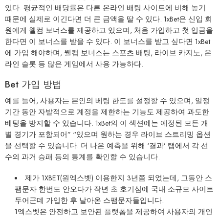
있다. 평균적인 배당률은 다른 온라인 배팅 사이트에 비해 높기
때문에 실제로 이긴다면 더 큰 금액을 딸 수 있다. 1xBet은 신입 회
원에게 웰컴 보너스를 제공하고 있으며, 처음 가입하고 첫 입금을
한다면 이 보너스를 받을 수 있다. 이 보너스를 받고 싶다면 1xBet
에 가입 해야하며, 웰컴 보너스는 스포츠 배팅, 라이브 카지노, 온
라인 슬롯 등 많은 게임에서 사용 가능하다.
Bet 가입 방법
예를 들어, 사용자는 본인의 베팅 한도를 설정할 수 있으며, 일정
기간 동안 자발적으로 계정을 제한하는 기능도 제공하여 과도한
베팅을 방지할 수 있습니다. 1xBet의 이 섹션에는 예정된 모든 개
별 경기가 포함되어” “있으며 원하는 경우 라이브 스트리밍 옵션
을 선택할 수 있습니다. 더 나은 예측을 위해 ‘결과’ 탭에서 각 선
수의 과거 승패 등의 통계를 확인할 수 있습니다.
제가 1XBET(원엑스벳) 이용한지 3년쯤 되었는데, 그동안 스
팸문자 한번도 안오다가 작년 초 호기심에 국내 소규모 사이트
두어군데 가입한 후 날아온 스팸문자들입니다.
1엑스벳은 안전하고 보안된 플랫폼을 제공하여 사용자의 개인