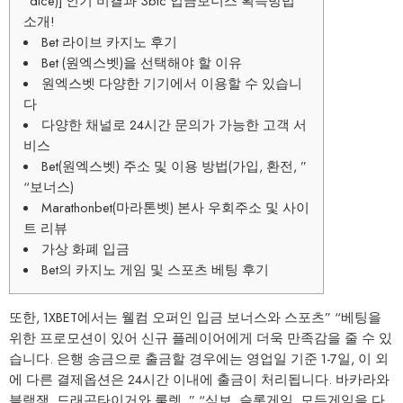
“dice)] 인기 비결과 3btc 입금보너스 획득방법
소개!
Bet 라이브 카지노 후기
Bet (원엑스벳)을 선택해야 할 이유
원엑스벳 다양한 기기에서 이용할 수 있습니
다
다양한 채널로 24시간 문의가 가능한 고객 서
비스
Bet(원엑스벳) 주소 및 이용 방법(가입, 환전, ”
“보너스)
Marathonbet(마라톤벳) 본사 우회주소 및 사이
트 리뷰
가상 화폐 입금
Bet의 카지노 게임 및 스포츠 베팅 후기
또한, 1XBET에서는 웰컴 오퍼인 입금 보너스와 스포츠” “베팅을
위한 프로모션이 있어 신규 플레이어에게 더욱 만족감을 줄 수 있
습니다. 은행 송금으로 출금할 경우에는 영업일 기준 1-7일, 이 외
에 다른 결제옵션은 24시간 이내에 출금이 처리됩니다. 바카라와
블랙잭, 드래곤타이거와 룰렛, ” “식보, 슬롯게임, 모든게임을 다