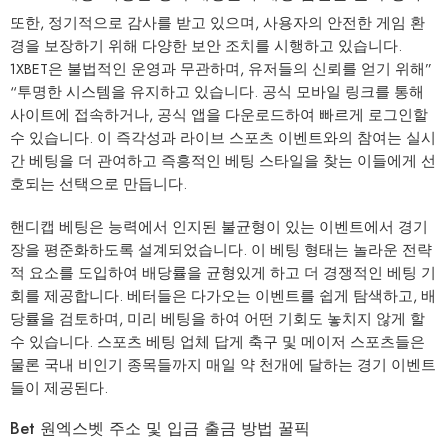
또한, 정기적으로 감사를 받고 있으며, 사용자의 안전한 게임 환
경을 보장하기 위해 다양한 보안 조치를 시행하고 있습니다.
1XBET은 불법적인 운영과 무관하며, 유저들의 신뢰를 얻기 위해”
“투명한 시스템을 유지하고 있습니다. 공식 모바일 링크를 통해
사이트에 접속하거나, 공식 앱을 다운로드하여 빠르게 로그인할
수 있습니다. 이 즉각성과 라이브 스포츠 이벤트와의 참여는 실시
간 베팅을 더 관여하고 즉흥적인 베팅 스타일을 찾는 이들에게 선
호되는 선택으로 만듭니다.
핸디캡 베팅은 능력에서 인지된 불균형이 있는 이벤트에서 경기
장을 평준화하도록 설계되었습니다. 이 베팅 형태는 놀라운 전략
적 요소를 도입하여 배당률을 균형있게 하고 더 경쟁적인 베팅 기
회를 제공합니다. 베터들은 다가오는 이벤트를 쉽게 탐색하고, 배
당률을 검토하며, 미리 베팅을 하여 어떤 기회도 놓치지 않게 할
수 있습니다. 스포츠 베팅 업체 답게 축구 및 메이저 스포츠들은
물론 국내 비인기 종목들까지 매일 약 천개에 달하는 경기 이벤트
들이 제공된다.
Bet 원엑스벳 주소 및 입금 출금 방법 꿀픽