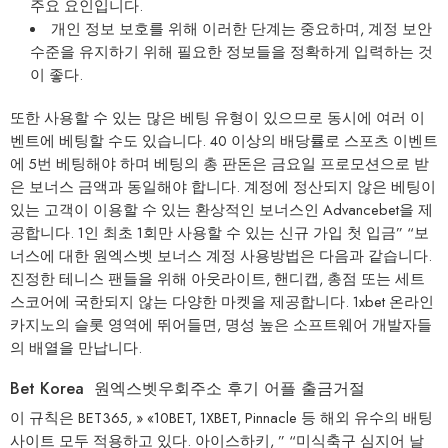
주요 요인입니다.
개인 정보 보호를 위해 이러한 단계는 중요하며, 계정 보안
수준을 유지하기 위해 필요한 정보들을 정확하게 입력하는 것
이 좋다.
또한 사용할 수 있는 많은 베팅 유형이 있으므로 동시에 여러 이
벤트에 베팅할 수도 있습니다. 40 이상의 배당률로 스포츠 이벤트
에 5번 베팅해야 하며 베팅의 총 판돈은 금요일 프로모션으로 받
은 보너스 금액과 동일해야 합니다. 계정에 정산되지 않은 베팅이
있는 고객이 이용할 수 있는 환상적인 보너스인 Advancebet을 제
공합니다. 1인 최초 1회만 사용할 수 있는 신규 가입 첫 입금” “보
너스에 대한 원엑스벳 보너스 계정 사용방법은 다음과 같습니다.
진정한 테니스 팬들을 위해 아웃라이트, 핸디캡, 총점 또는 세트
스코어에 국한되지 않는 다양한 마켓을 제공합니다. 1xbet 온라인
카지노의 슬롯 영역에 뛰어들면, 명성 높은 소프트웨어 개발자들
의 배열을 만납니다.
Bet Korea ️ 원엑스벳우회주소 후기 어플 출금거절
이 규칙은 BET365, » «10BET, 1XBET, Pinnacle 등 해외 유수의 배팅
사이트 모두 적용하고 있다. 아이스하키, ” “미식축구 심지어 날