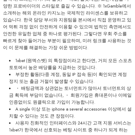
양한 프로바이더의 스타일로 즐길 수 있습니다. ※ 1xGamble에서
소개하는 해외 온라인 카지노는 국제적인 라이센스를 보유하고
있습니다. 한국 담당 부서와 지원팀을 본사에서 직접 운영하고 있
어 먹튀 걱정 없이 안전하게 이용할 수 있으며 법적인 측면에서도
안전한 유일한 업체 중 하나로 평가된다. 그렇다면 우회 주소를
빠르게 찾아 들어가는 부분이 필요하며, 미러 링크를 사용하는 것
이 이 문제를 해결하는 가장 쉬운 방법이다.
1xbet (원엑스벳) 의 특장점이라고 한다면, 거의 모든 스포츠
토토에서 높은 배당률을 지급하는 것입니다.
부정한 활동(다중 계정, 동일 IP 접속 등)이 확인되면 계정
정지 또는 출금 거절이 발생할 수 있습니다.
・ 배팅금액과 상관없는 토너먼트가 많아서 토너먼트의 상
금 획득에 부담이 없습니다, ・ 회원가입은 휴대폰이나 이메일
인증없이도 원클릭으로 가입이 가능합니다.
A single 이상 또는 iphone a several accessories 이상에서 설
치할 수 있다는 것도 큰 장점이다.
사용자 친화적인 인터페이스와 24시간 고객 지원 서비스는
1xbet가 한국에서 선호되는 베팅 사이트 중 하나가 되게 하는