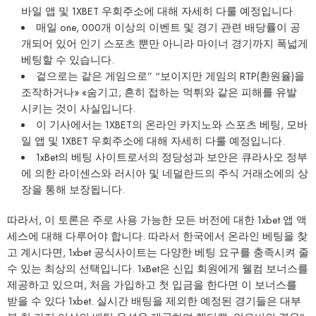
바일 앱 및 1XBET 우회주소에 대해 자세히 다룰 예정입니다.
매일 one, 000개 이상의 이벤트 및 경기 관련 배당률이 공
개되어 있어 인기 스포츠 뿐만 아니라 마이너 경기까지 폭넓게
베팅할 수 있습니다.
겉으로는 같은 게임으로” “보이지만 게임의 RTP(환원율)을
조작하거나» «숨기고, 흔히 접하는 먹튀와 같은 피해를 유발
시키는 것이 사실입니다.
이 기사에서는 1XBET의 온라인 카지노와 스포츠 베팅, 모바
일 앱 및 1XBET 우회주소에 대해 자세히 다룰 예정입니다.
1xBet의 베팅 사이트로서의 정당성과 보안은 큐라사오 정부
에 의한 라이센스와 러시아 및 네덜란드의 주식 거래소에의 상
장을 통해 보장됩니다.
따라서, 이 토론은 주로 사용 가능한 모든 버전에 대한 1xbet 앱 액
세스에 대해 다루어야 합니다. 따라서 한국에서 온라인 베팅을 찾
고 계시다면, 1xbet 공식사이트는 다양한 베팅 요구를 충족시켜 줄
수 있는 최상의 선택입니다. 1xBet은 신입 회원에게 웰컴 보너스를
제공하고 있으며, 처음 가입하고 첫 입금을 한다면 이 보너스를
받을 수 있다 1xbet. 실시간 배팅을 제외한 예정된 경기들은 대부