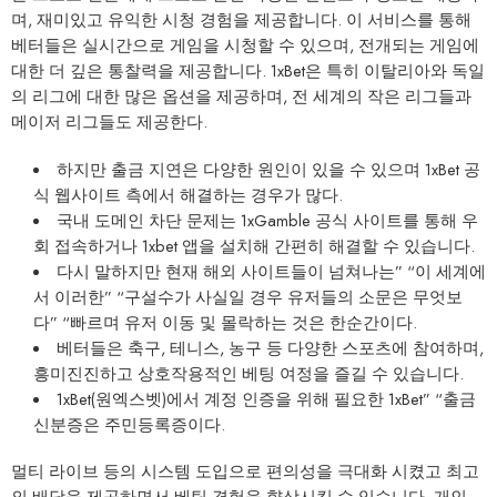
며, 재미있고 유익한 시청 경험을 제공합니다. 이 서비스를 통해
베터들은 실시간으로 게임을 시청할 수 있으며, 전개되는 게임에
대한 더 깊은 통찰력을 제공합니다. 1xBet은 특히 이탈리아와 독일
의 리그에 대한 많은 옵션을 제공하며, 전 세계의 작은 리그들과
메이저 리그들도 제공한다.
하지만 출금 지연은 다양한 원인이 있을 수 있으며 1xBet 공
식 웹사이트 측에서 해결하는 경우가 많다.
국내 도메인 차단 문제는 1xGamble 공식 사이트를 통해 우
회 접속하거나 1xbet 앱을 설치해 간편히 해결할 수 있습니다.
다시 말하지만 현재 해외 사이트들이 넘쳐나는” “이 세계에
서 이러한” “구설수가 사실일 경우 유저들의 소문은 무엇보
다” “빠르며 유저 이동 및 몰락하는 것은 한순간이다.
베터들은 축구, 테니스, 농구 등 다양한 스포츠에 참여하며,
흥미진진하고 상호작용적인 베팅 여정을 즐길 수 있습니다.
1xBet(원엑스벳)에서 계정 인증을 위해 필요한 1xBet” “출금
신분증은 주민등록증이다.
멀티 라이브 등의 시스템 도입으로 편의성을 극대화 시켰고 최고
의 배당을 제공하면서 베팅 경험을 향상시킬 수 있습니다. 개인