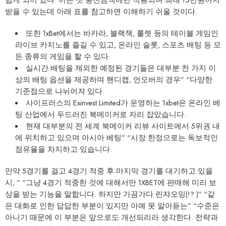
받을 수 있는데 아래 표를 참고하면 이해하기 쉬울 것이다.
또한 1xBet에서는 바카라, 블랙잭, 룰렛 등의 테이블 게임인
라이브 카지노를 즐길 수 있고, 온라인 슬롯, 스포츠 배팅 등 모
든 종류의 게임을 할 수 있다.
실시간 배팅을 제외한 예정된 경기들은 대부분 천 가지 이
상의 배팅 옵션을 제공하며 핸디캡, 언오버의 경우” “다양한
기준점으로 나뉘어져 있다.
사이프러스의 Exinvest Limited가 운영하는 1xbet은 온라인 베
팅 산업에서 두드러진 북메이커로 자리 잡았습니다.
현재 대부분의 전 세계 북메이커 리뷰 사이트에서 5위권 내
에 위치하고 있으며 아시아 베팅” “시장 한정으로는 독보적인
점유율을 차지하고 있습니다.
만약 5경기를 걸고 4경기 적중 후 마지막 경기를 대기하고 있을
시, ” “그냥 4경기 적중한 것에 대해서만 1XBET에 판매해 미리 보
상을 받는 기능을 말합니다. 하지만 가끔가다 린쟈오밍(!? )” “같
은 대화로 인한 답답한 부분이 있지만 아예 못 알아듣는” “수준은
아니기 때문에 이 부분은 앞으로도 개선되리라 생각한다. 전략과