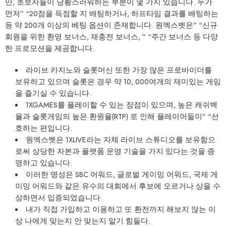
만, 초보자들이 당황스러워하는 부분이 몇 가지 있습니다. 누가
먼저” “20점을 득점할 지 배팅하거나, 하프타임 결과를 배팅하는
등 약 200개 이상의 베팅 옵션이 존재합니다. 원엑스벳은” “신규
회원을 위한 환영 보너스, 재충전 보너스, ” “주간 보너스 등 다양
한 프로모션을 제공합니다.
라이브 카지노와 슬롯머신 또한 가장 많은 프로바이더를
보유하고 있으며 슬롯은 경우 약 10, 000여개의 재미있는 게임
을 즐기실 수 있습니다.
1XGAMES를 플레이할 수 있는 장점이 있으며, 높은 캐쉬백
율과 슬롯게임의 높은 환원율(RTP) 로 인해 플레이어들이” “선
호하는 편입니다.
원엑스벳은 1XLIVE라는 자체 라이브 스튜디오를 보유함으
로써 상당한 자본과 플랫폼 운영 기술을 가지 있다는 것을 증
명하고 있습니다.
이러한 명성은 SBC 어워드, 글로벌 게이밍 어워드, 국제 게
이밍 어워드와 같은 유수의 대회에서 후보에 오르거나 상을 수
상하면서 입증되었습니다.
내가 직접 가입하고 이용하고 또 환전까지 해보지 않는 이
상 나에게 맞는지 안 맞는지 알기 힘들다.