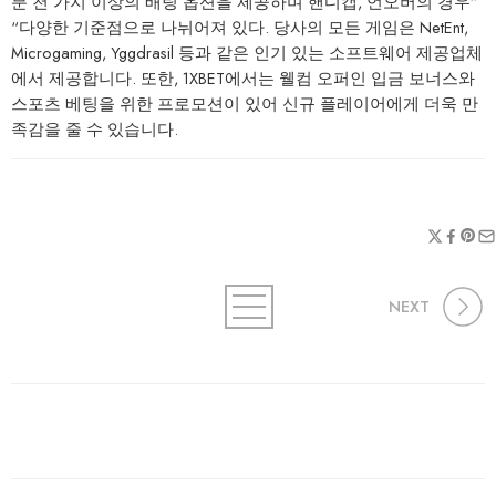
분 천 가지 이상의 배팅 옵션을 제공하며 핸디캡, 언오버의 경우”
“다양한 기준점으로 나뉘어져 있다. 당사의 모든 게임은 NetEnt,
Microgaming, Yggdrasil 등과 같은 인기 있는 소프트웨어 제공업체
에서 제공합니다. 또한, 1XBET에서는 웰컴 오퍼인 입금 보너스와
스포츠 베팅을 위한 프로모션이 있어 신규 플레이어에게 더욱 만
족감을 줄 수 있습니다.
NEXT