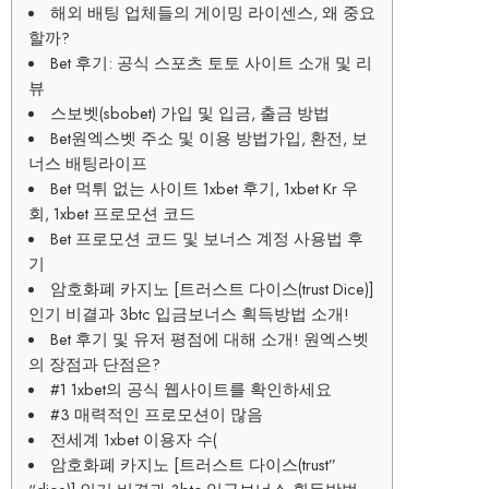
해외 배팅 업체들의 게이밍 라이센스, 왜 중요
할까?
Bet 후기: 공식 스포츠 토토 사이트 소개 및 리
뷰
스보벳(sbobet) 가입 및 입금, 출금 방법
Bet원엑스벳 주소 및 이용 방법가입, 환전, 보
너스 배팅라이프
Bet 먹튀 없는 사이트 1xbet 후기, 1xbet Kr 우
회, 1xbet 프로모션 코드
Bet 프로모션 코드 및 보너스 계정 사용법 후
기
암호화폐 카지노 [트러스트 다이스(trust Dice)]
인기 비결과 3btc 입금보너스 획득방법 소개!
Bet 후기 및 유저 평점에 대해 소개! 원엑스벳
의 장점과 단점은?
#1 1xbet의 공식 웹사이트를 확인하세요
#3 매력적인 프로모션이 많음
전세계 1xbet 이용자 수(
암호화폐 카지노 [트러스트 다이스(trust”