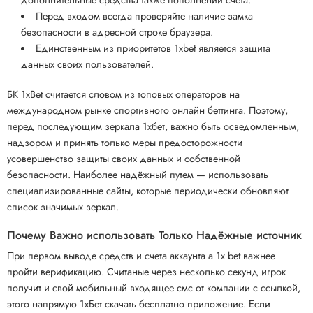
Перед входом всегда проверяйте наличие замка
безопасности в адресной строке браузера.
Единственным из приоритетов 1xbet является защита
данных своих пользователей.
БК 1xBet считается словом из топовых операторов на
международном рынке спортивного онлайн беттинга. Поэтому,
перед последующим зеркала 1хбет, важно быть осведомленным,
надзором и принять только меры предосторожности
усовершенство защиты своих данных и собственной
безопасности. Наиболее надёжный путем — использовать
специализированные сайты, которые периодически обновляют
список значимых зеркал.
Почему Важно использовать Только Надёжные источник
При первом выводе средств и счета аккаунта а 1x bet важнее
пройти верификацию. Считаные через несколько секунд игрок
получит и свой мобильный входящее смс от компании с ссылкой,
этого напрямую 1хБет скачать бесплатно приложение. Если