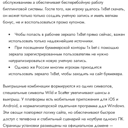
обслуживанием а обеспечивает бесперебойную работу
биллинговой системы. Госле того, как игроку удалось 1xBet скачать,
он может только только создать учетную запись и иметь велкам
бонус, не и воспользоваться промо купоном.
Чтобы попасть в рабочее зеркало 1xBet прямо сейчас, важен
использовать только надежнейшие источники.
При посещении букмекерской конторы 1x bet с помощью
зеркала зарегистрированным пользователям не нужно
натурализироваться новую учетную запись.
Однако же России многим игрокам приходится
использовать зеркало 1xBet, чтобы заходить на сайт букмекера.
Выигрышные комбинации формируются из одних символов,
специальные символы Wild и Scatter увеличивают шансы а
выигрыш. У платформы есть мобильные приложения для iOS и
Android, а нормализаторской отдельная программа ддя Windows.
Эти овощи повторяют логику сайта, но обеспечивают быстрое
доступ с телефона и стабильный сценарий на ноутбуке одноиз ПК.
Страницы установки размещены на официальном домене —