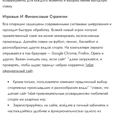
коэффициенты для каждого моменты и выбрать менее выгодную
ставку.
Игровые И Финансовые Стратегии
Все операции защищены современными системами шифрования и
проходит быструю обработку. Всякий новый игрок получит
приветственный пакет же может активировать эксклюзивные
промокоды. Делайте ставки на футбол, теннис, баскетбол и
разнообразных других видов спорта. На компьютере зеркало
открывается в том браузере — Google Chrome, Firefox, Opera и
других. Важен очищать кэш, если сайт” “даже загружается, и
проверять, чтобы адрес тарандг набран корректно
1хбет
официальный сайт
.
Кроме только, пользователи отмечают предлинный выбор
спортивных происшедших и разнообразие виды” “ставок, что
делает сайт 1xbet привлекательным усовершенство любителей
спорта же азартных игр.
Зарегистрируйтесь на сайте, войдите в личный кабинетик и
наслаждайтесь удобнее и функциональностью одного из