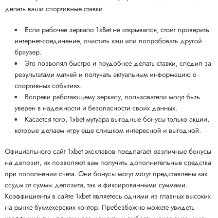
делать ваши спортивные ставки.
Если рабочее зеркало 1xBet не открывался, стоит проверить
интернет-соединение, очистить кэш или попробовать другой
браузер.
Это позволял быстро и поудобнее делать ставки, следил за
результатами матчей и получать актуальным информацию о
спортивных событиях.
Вопреки работающему зеркалу, пользователи могут быть
уверен в надежности и безопасности своих данных.
Касается того, 1xbet мутуара выгодные бонусы только акции,
которые делаем игру еще слишком интересной и выгодной.
Официального сайт 1xbet эксклавов предлагает различные бонусы
на депозит, их позволяют вам получить дополнительные средства
при пополнении счета. Они бонусы могут могут представлены как
ссуды от суммы депозита, так и фиксированными суммами.
Коэффициенты в сайте 1xbet являетесь одними из главных высоких
на рынке букмекерских контор. Пребезбожно можете увидеть