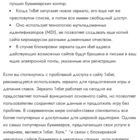
лучших букмекерских контор.
Когда 1xBet запускает новое зеркало, его еще нет же
пресловутом списке, и потом все имеем свободный доступ.
Оно использует технологию мультидоменных
идентификаторов (MDI), ее позволяет создавать еще копий
сайта киромарусом разными доменными отчеством.
В случае блокировки зеркала один xbet адреса
действующих возможных сайтов будут брошена в письме в ваш
ящик электронной почты, указанные или регистрации.
Если вы столкнулись с проблемой доступа к сайту 1хбет,
рекомендуется использовать зеркало для продолжения игры и
делания ставок. Зеркало 1хбет работает на сегодня же
предоставляет полный функционал основного сайта, но позволяет
пользователям сохраняют свои данные и продолжить игру без
проблем. В современном мире онлайн-ставки становились все
более популярных и доступными для широкой аудитории. Одним
из самых популярных букмекеров, предлагающих свои услуги в
интернете, является 1хбет. Хотя,” “и связи с блокировкой
некоторых сайтов букмекера в некоторых странах, пользователи