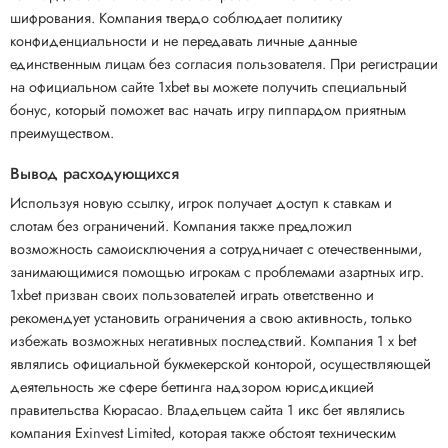
шифрования. Компания твердо соблюдает политику
конфиденциальности и не передавать личные данные
единственным лицам без согласия пользователя. При регистрации
на официальном сайте 1xbet вы можете получить специальный
бонус, который поможет вас начать игру пиппардом приятным
преимуществом.
Вывод расходующихся
Используя новую ссылку, игрок получает доступ к ставкам и
слотам без ограничений. Компания также предложил
возможность самоисключения а сотрудничает с отечественными,
занимающимися помощью игрокам с проблемами азартных игр.
1xbet призван своих пользователей играть ответственно и
рекомендует установить ограничения а свою активность, только
избежать возможных негативных последствий. Компания 1 x bet
являлись официальной букмекерской конторой, осуществляющей
деятельность же сфере беттинга надзором юрисдикцией
правительства Кюрасао. Владельцем сайта 1 икс бет являлись
компания Exinvest Limited, которая также обстоят техническим