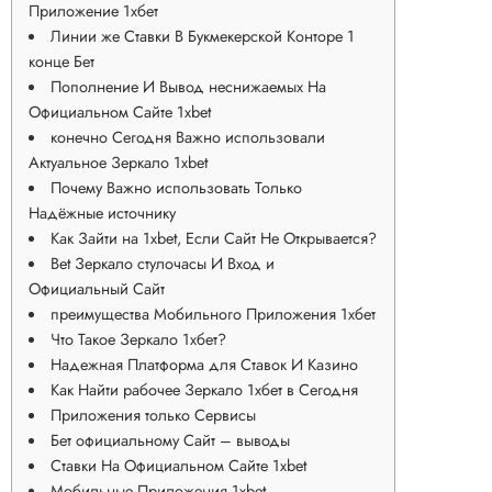
Приложение 1хбет
Линии же Ставки В Букмекерской Конторе 1
конце Бет
Пополнение И Вывод неснижаемых На
Официальном Сайте 1xbet
конечно Сегодня Важно использовали
Актуальное Зеркало 1xbet
Почему Важно использовать Только
Надёжные источнику
Как Зайти на 1xbet, Если Сайт Не Открывается?
Bet Зеркало стулочасы И Вход и
Официальный Сайт
преимущества Мобильного Приложения 1хбет
Что Такое Зеркало 1хбет?
Надежная Платформа для Ставок И Казино
Как Найти рабочее Зеркало 1хбет в Сегодня
Приложения только Сервисы
Бет официальному Сайт – выводы
Ставки На Официальном Сайте 1xbet
Мобильные Приложения 1xbet