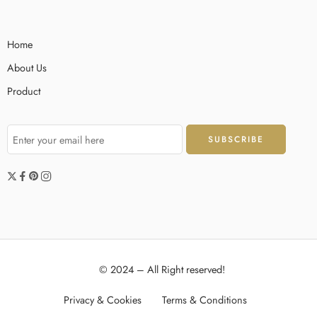
Home
About Us
Product
© 2024 – All Right reserved!
Privacy & Cookies
Terms & Conditions