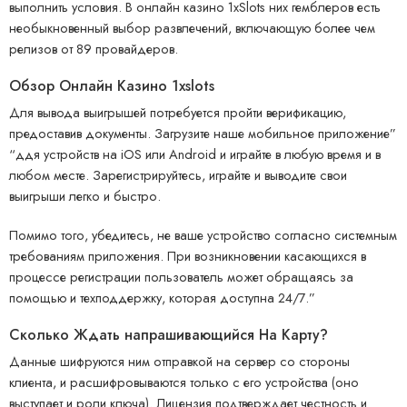
выполнить условия. В онлайн казино 1xSlots них гемблеров есть
необыкновенный выбор развлечений, включающую более чем
релизов от 89 провайдеров.
Обзор Онлайн Казино 1xslots
Для вывода выигрышей потребуется пройти верификацию,
предоставив документы. Загрузите наше мобильное приложение”
“ддя устройств на iOS или Android и играйте в любую время и в
любом месте. Зарегистрируйтесь, играйте и выводите свои
выигрыши легко и быстро.
Помимо того, убедитесь, не ваше устройство согласно системным
требованиям приложения. При возникновении касающихся в
процессе регистрации пользователь может обращаясь за
помощью и техподдержку, которая доступна 24/7.”
Сколько Ждать напрашивающийся На Карту?
Данные шифруются ним отправкой на сервер со стороны
клиента, и расшифровываются только с его устройства (оно
выступает и роли ключа). Лицензия подтверждает честность и