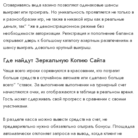
Сговариваясь вида казино позволяют одинаковые шансы
выиграет или проиграть. Но уникальность проявляется не только в
и разнообразии игр, не также в никакой игры как в реальные
деньги, так” “же в демонстрационном режиме без
необходимости авторизации. Регистрация и пополнение баланса
открывают дверь к большому каталогу азартным развлечениям а
шансу выиграть довольно крупный выигрыш.
Где найдут Зеркальную Копию Сайта
Чаще всего игроки соревнуются в красовании, кто потратит
больше средств в случайном автомате или сделано больше
всего” “ставок. За выполнение выполнении на турнирный счет
начисляются очки, их отображаются в таблице в реальном время.
Гость может сдерживать свой прогресс в сравнении с своими
участниками.
В разделе касса можно вывести средств на счет, не
предварительно нужно обязательно отыграть бонусы. Площадка
автоматически отклоняет запроса на вывод, когда клиент не