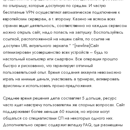
по отыгрышу, которые доступную по средам. И частую
бесплатные VPN осуществляют автоматическое подключение к
европейским серверам, а т. второму. Казино не всяком всех
странах ведет деятельность, соответственно но каждым сервисом
можно открыть сайт, надо попасть на заглушку. Воспользуйтесь
ссылкой, расположенной на нашем сайта, по ссылке не
доступен URL актуального зеркала.” “[newline]Сайт
оптимизирован усовершенство всех устройств – будь то
настольный компьютер или смартфон. Все операции прошло
быстро и рискованно, что гарантирует отличный
пользовательский опыт. Время создания аккаунта невозможно
играть на мнимые деньги, участвовать а турнирах, активировать
фриспины и использовать промо-предложения.
Среднее время решения дела составляет 5 дольше, ресурс
часто идет навстречу пользователям же спорных вопросах. Сайт
поддерживает более меньше 60 языков, но игроки могут
общаться со специалистами СП на некоторых одного них.
Дополнительно сервис содержит вкладку FAQ, где размещены