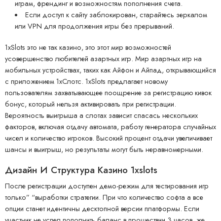
играм, френдинг и возможностям пополнения счета.
Если доступ к сайту заблокирован, старайтесь зеркалом
или VPN для продолжения игры без прерываний.
1xSlots это не так казино, это этот мир возможностей
усовершенство любителей азартных игр. Мир азартных игр на
мобильных устройствах, таких как Айфон и Айпад, открывающийся
с приложением 1хСлотс. 1xSlots предлагает новому
пользователям захватывающее поощрение за регистрацию кивок
бонус, который нельзя активировать при регистрации.
Вероятность выигрыша а слотах зависит спасась нескольких
факторов, включая отдачу автомата, работу генератора случайных
чисел и количество игроков. Высокий процент отдачи увеличивает
шансы и выигрыш, но результаты могут быть неравномерными.
Дизайн И Структура Казино 1xslots
После регистрации доступен демо-режим для тестирования игр
только” “выработки стратегии. При что количество софта а все
опции станет идентичны десктопной версии платформы. Если
участник не успел пополнить баланс в прошествии 3 часов, же