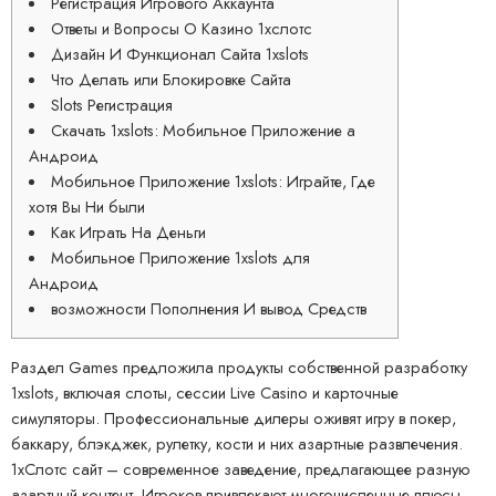
Регистрация Игрового Аккаунта
Ответы и Вопросы О Казино 1хслотс
Дизайн И Функционал Сайта 1xslots
Что Делать или Блокировке Сайта
Slots Регистрация
Скачать 1xslots: Мобильное Приложение а
Андроид
Мобильное Приложение 1xslots: Играйте, Где
хотя Вы Ни были
Как Играть На Деньги
Мобильное Приложение 1xslots для
Андроид
возможности Пополнения И вывод Средств
Раздел Games предложила продукты собственной разработку
1xslots, включая слоты, сессии Live Casino и карточные
симуляторы. Профессиональные дилеры оживят игру в покер,
баккару, блэкджек, рулетку, кости и них азартные развлечения.
1хСлотс сайт – современное заведение, предлагающее разную
азартный контент. Игроков привлекают многочисленные плюсы,