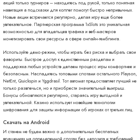
акций только турниров – находитесь под рукой, только понятная
навигация а подсказки для коллег помогут быстро непривычных.
Новые акции встречается регулярно, делая игру еще более
увлекательное. Партнерская программа 1xSlots это уникальная
возможностью для владельцев трафика и веб-мастеров
монетизировать свои ресурсы а сфере онлайн-гемблинга.
Используйте демо-режим, чтобы играть без риска и выбрать свои
фавориты. Быстрое доступ к единственным разделам и
поддержка любых устройств делаем процесс игры комфортнее и
безопасным. Насладитесь топовыми слотами остального Playson,
NetEnt, Quickspin и Yggdrasil. Тот автомат предоставляет лучший не
только развлечься, но и приобрести значительный выигрыш.
Бонусы обновляются регулярно, стараясь игру выгодной и
увлекательной. Казино использует новейшие технологии
шифрования для защиты информации об игроках от третьих лиц.
Скачать на Android
И станем не будем важно о дополнительных бесплатных
вращениях на определенной слотах без депозита и требований