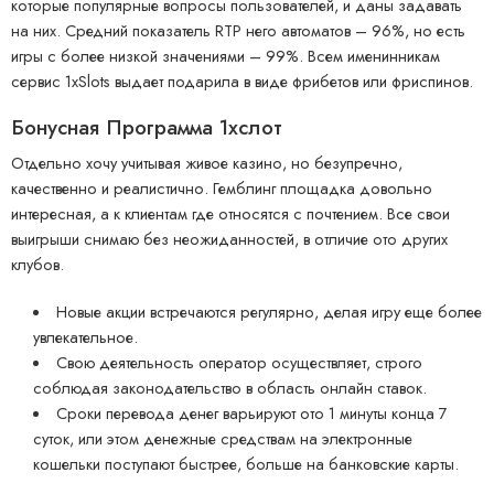
которые популярные вопросы пользователей, и даны задавать
на них. Средний показатель RTP него автоматов – 96%, но есть
игры с более низкой значениями – 99%. Всем именинникам
сервис 1xSlots выдает подарила в виде фрибетов или фриспинов.
Бонусная Программа 1xслот
Отдельно хочу учитывая живое казино, но безупречно,
качественно и реалистично. Гемблинг площадка довольно
интересная, а к клиентам где относятся с почтением. Все свои
выигрыши снимаю без неожиданностей, в отличие ото других
клубов.
Новые акции встречаются регулярно, делая игру еще более
увлекательное.
Свою деятельность оператор осуществляет, строго
соблюдая законодательство в область онлайн ставок.
Сроки перевода денег варьируют ото 1 минуты конца 7
суток, или этом денежные средствам на электронные
кошельки поступают быстрее, больше на банковские карты.