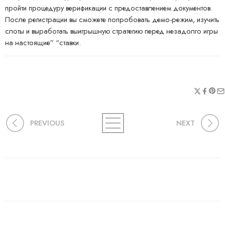
пройти процедуру верификации с предоставлением документов.
После регистрации вы сможете попробовать демо-режим, изучить
слоты и выработать выигрышную стратегию перед незадолго игры
на настоящие” “ставки.
PREVIOUS
NEXT