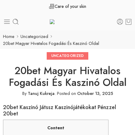
Care of your skin
Home
Uncategorized
20bet Magyar Hivatalos Fogadási És Kaszinó Oldal
UNCATEGORIZED
20bet Magyar Hivatalos
Fogadási És Kaszinó Oldal
By
Tanuj Kukreja
.
Posted on
October 13, 2025
20bet Kaszinó Játssz Kaszinójátékokat Pénzzel
20bet
Content