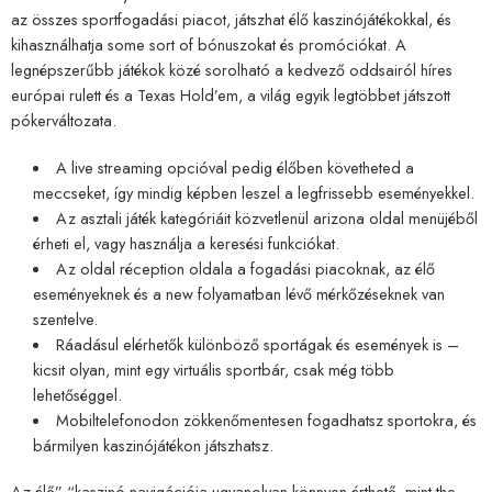
az összes sportfogadási piacot, játszhat élő kaszinójátékokkal, és
kihasználhatja some sort of bónuszokat és promóciókat. A
legnépszerűbb játékok közé sorolható a kedvező oddsairól híres
európai rulett és a Texas Hold’em, a világ egyik legtöbbet játszott
pókerváltozata.
A live streaming opcióval pedig élőben követheted a
meccseket, így mindig képben leszel a legfrissebb eseményekkel.
Az asztali játék kategóriáit közvetlenül arizona oldal menüjéből
érheti el, vagy használja a keresési funkciókat.
Az oldal réception oldala a fogadási piacoknak, az élő
eseményeknek és a new folyamatban lévő mérkőzéseknek van
szentelve.
Ráadásul elérhetők különböző sportágak és események is –
kicsit olyan, mint egy virtuális sportbár, csak még több
lehetőséggel.
Mobiltelefonodon zökkenőmentesen fogadhatsz sportokra, és
bármilyen kaszinójátékon játszhatsz.
Az élő” “kaszinó navigációja ugyanolyan könnyen érthető, mint the