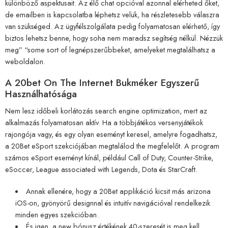
különböző aspektusait. Az élő chat opcióval azonnal elérheted őket,
de emailben is kapcsolatba léphetsz velük, ha részletesebb válaszra
van szükséged. Az ügyfélszolgálata pedig folyamatosan elérhető, így
biztos lehetsz benne, hogy soha nem maradsz segítség nélkül. Nézzük
meg” “some sort of legnépszerűbbeket, amelyeket megtalálhatsz a
weboldalon.
A 20bet On The Internet Bukméker Egyszerű
Használhatósága
Nem lesz időbeli korlátozás search engine optimization, mert az
alkalmazás folyamatosan aktív. Ha a többjátékos versenyjátékok
rajongója vagy, és egy olyan eseményt keresel, amelyre fogadhatsz,
a 20Bet eSport szekciójában megtalálod the megfelelőt. A program
számos eSport eseményt kínál, például Call of Duty, Counter-Strike,
eSoccer, League associated with Legends, Dota és StarCraft.
Annak ellenére, hogy a 20Bet applikáció kicsit más arizona
iOS-on, gyönyörű designnal és intuitív navigációval rendelkezik
minden egyes szekcióban.
És igen, a new bónusz értékének 40-szeresét is meg kell