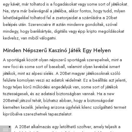
egy kávét, már tolhatod is a fogadásokat vagy some sort of játékokat.
Na, styra már belevágnál a játékba, akkor fontos, hogy tudd, milyen
lehetőségekkel tolhatod fel a zsetonjaidat a számládra a 20bet
belépés után. Szerencsére itt aztán mindenre gondoltak, szóval
mindegy, hogy bankkártyás, digitális vagy épp kripto megoldásokat
kedvelsz, van miből válogatni.
Minden Népszerű Kaszinó Játék Egy Helyen
A sportágak között olyan népszerű sportágak szerepelnek, mint a
new foci és some sort of baseball, valamint olyan kevésbé ismert
játékok, mint az alpesi síelés. A 20Bet magyar játékosoknak szóló
felülete komolyan veszi az adatok védelmét. Ez a beállítás azt jelenti,
hogy teljes körű működési engedélyük van, some sort of játékok
tisztességesek, és az adataid biztonságban vannak. Ha a new
20Betnél játszol tehát, bízhatsz abban, hogy a biztonságodat
kiemelten kezelik. Jelenleg arizona ügyfelek kilenc szolgáltató termeit
kipróbálva szerezhetnek tapasztalatot.
A 20Bet alkalmazás egy letölthető szoftver, amely teljesíti a