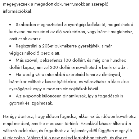
megegyeznek a megadott dokumentumokban szereplő
információkkal.
Szabadon megnézheted a nyerőgép-kollekciót, megnézheted
kedvenc meccseidet az élő szekcióban, vagy bármit megtehetsz,
amit csak akarsz.
Regisztrálni a 20Bet bukmékerre gyerekjáték, simán
végigcsinálod 5 perc alatt.
Más szóval, befizethetsz 100 dollárt, és még one hundred
dollárt kapsz, amivel 200 dollárra növelheted a bankrollodat.
Ha pedig változatosabbá szeretnéd tenni az élményed,
bármikor válthatsz kaszinójátékokra, és választhatsz a klasszikus
nyerőgépek vagy a modern videojátékok közül.
Az e-sportok különösen dinamikusak, így a fogadások is
gyorsak és izgalmasak.
Ha úgy döntesz, hogy élőben fogadsz, akkor valós időben követhetsz
majd mindent, ami the meccsen történik. Ezenkívül kihasználhatod a
változó oddsokat, és fogadhatsz a fejleményektől függően megnyíló
új piacokra. Válaszd ki a new neked legjobban tetszőt, és élvezd