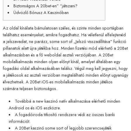
Biztonságos A 20bet-en” “játszani?
Üdvözlő Bónusz A Kaszinóban
Az oldal kínálata bámulatosan széles, és szinte minden sportágban
találhatsz eseményeket, amikre fogadhatsz. Ha véletlenül elfelejtenéd
a jelszavadat, ne parázz, some sort of „Jelszó visszaállítása” funkció
pillanatok alatt újra játékba hoz. Minden fizetési mód elérhető a 20Bet
alkalmazásban és a fő weboldal asztali verziójában. A 20Bet
mobilalkalmazás minden olyan előnyt kínál, amelyet általában egy
fogadási oldal alkalmazásában találsz. Végül meg kell jegyezni, hogy
a játékosok az asztali verzióban megtalálható minden előnyt ugyanúgy
élvezhetnek. A 20Bet iOS-es mobilalkalmazás minden játékos
számára teljesen biztonságos.
Továbbá a new kaszinó natív alkalmazása elérhető minden
Android os és iOS eszközre.
A fogadóiroda titkosító rendszere védi az összes banki
információt.
A 20Bet kaszinó some sort of legjobb szerencsejáték