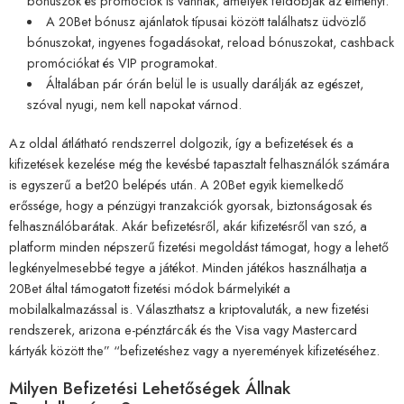
bónuszok és promóciók is vannak, amelyek feldobják az élményt.
A 20Bet bónusz ajánlatok típusai között találhatsz üdvözlő
bónuszokat, ingyenes fogadásokat, reload bónuszokat, cashback
promóciókat és VIP programokat.
Általában pár órán belül le is usually darálják az egészet,
szóval nyugi, nem kell napokat várnod.
Az oldal átlátható rendszerrel dolgozik, így a befizetések és a
kifizetések kezelése még the kevésbé tapasztalt felhasználók számára
is egyszerű a bet20 belépés után. A 20Bet egyik kiemelkedő
erőssége, hogy a pénzügyi tranzakciók gyorsak, biztonságosak és
felhasználóbarátak. Akár befizetésről, akár kifizetésről van szó, a
platform minden népszerű fizetési megoldást támogat, hogy a lehető
legkényelmesebbé tegye a játékot. Minden játékos használhatja a
20Bet által támogatott fizetési módok bármelyikét a
mobilalkalmazással is. Választhatsz a kriptovaluták, a new fizetési
rendszerek, arizona e-pénztárcák és the Visa vagy Mastercard
kártyák között the” “befizetéshez vagy a nyeremények kifizetéséhez.
Milyen Befizetési Lehetőségek Állnak