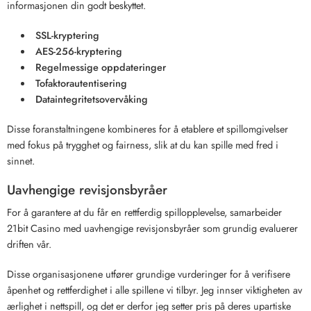
informasjonen din godt beskyttet.
SSL-kryptering
AES-256-kryptering
Regelmessige oppdateringer
Tofaktorautentisering
Dataintegritetsovervåking
Disse foranstaltningene kombineres for å etablere et spillomgivelser
med fokus på trygghet og fairness, slik at du kan spille med fred i
sinnet.
Uavhengige revisjonsbyråer
For å garantere at du får en rettferdig spillopplevelse, samarbeider
21bit Casino med uavhengige revisjonsbyråer som grundig evaluerer
driften vår.
Disse organisasjonene utfører grundige vurderinger for å verifisere
åpenhet og rettferdighet i alle spillene vi tilbyr. Jeg innser viktigheten av
ærlighet i nettspill, og det er derfor jeg setter pris på deres upartiske