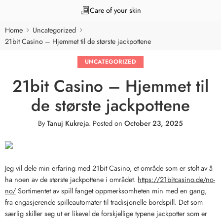
Care of your skin
Home
Uncategorized
21bit Casino – Hjemmet til de største jackpottene
UNCATEGORIZED
21bit Casino – Hjemmet til
de største jackpottene
By
Tanuj Kukreja
.
Posted on
October 23, 2025
Jeg vil dele min erfaring med 21bit Casino, et område som er stolt av å
ha noen av de største jackpottene i området.
https://21bitcasino.de/no-
no/
Sortimentet av spill fanget oppmerksomheten min med en gang,
fra engasjerende spilleautomater til tradisjonelle bordspill. Det som
særlig skiller seg ut er likevel de forskjellige typene jackpotter som er