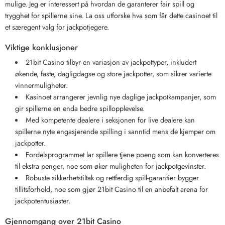
mulige. Jeg er interessert på hvordan de garanterer fair spill og
trygghet for spillerne sine. La oss utforske hva som får dette casinoet til
et særegent valg for jackpotjegere.
Viktige konklusjoner
21bit Casino tilbyr en variasjon av jackpottyper, inkludert
økende, faste, dagligdagse og store jackpotter, som sikrer varierte
vinnermuligheter.
Kasinoet arrangerer jevnlig nye daglige jackpotkampanjer, som
gir spillerne en enda bedre spillopplevelse.
Med kompetente dealere i seksjonen for live dealere kan
spillerne nyte engasjerende spilling i sanntid mens de kjemper om
jackpotter.
Fordelsprogrammet lar spillere tjene poeng som kan konverteres
til ekstra penger, noe som øker muligheten for jackpotgevinster.
Robuste sikkerhetstiltak og rettferdig spill-garantier bygger
tillitsforhold, noe som gjør 21bit Casino til en anbefalt arena for
jackpotentusiaster.
Gjennomgang over 21bit Casino