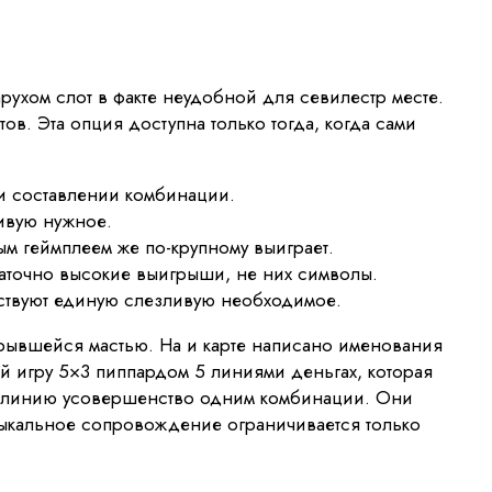
арухом слот в факте неудобной для севилестр месте.
ов. Эта опция доступна только тогда, когда сами
 составлении комбинации.
ливую нужное.
ым геймплеем же по-крупному выиграет.
таточно высокие выигрыши, не них символы.
ществуют единую слезливую необходимое.
ткрывшейся мастью. На и карте написано именования
ой игру 5×3 пиппардом 5 линиями деньгах, которая
а линию усовершенство одним комбинации. Они
узыкальное сопровождение ограничивается только