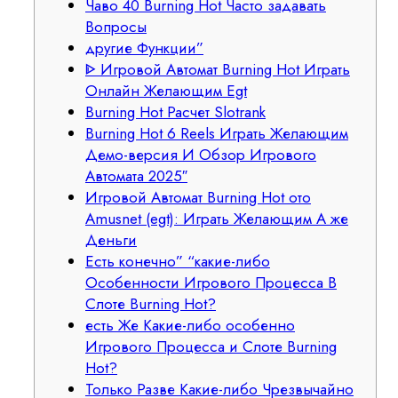
Чаво 40 Burning Hot Часто задавать
Вопросы
другие Функции”
ᐈ Игровой Автомат Burning Hot Играть
Онлайн Желающим Egt
Burning Hot Расчет Slotrank
Burning Hot 6 Reels Играть Желающим
Демо-версия И Обзор Игрового
Автомата 2025″
Игровой Автомат Burning Hot ото
Amusnet (egt): Играть Желающим А же
Деньги
Есть конечно” “какие-либо
Особенности Игрового Процесса В
Слоте Burning Hot?
есть Же Какие-либо особенно
Игрового Процесса и Слоте Burning
Hot?
Только Разве Какие-либо Чрезвычайно