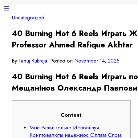
Uncategorized
40 Burning Hot 6 Reels Играть
Professor Ahmed Rafique Akhtar
By
Tanuj Kukreja
.
Posted on
November 14, 2025
40 Burning Hot 6 Reels Играть 
Мещанінов Олександр Павлови
Content
Мне Разве только Используя
Криптовалюты надежнос Оплата Слота