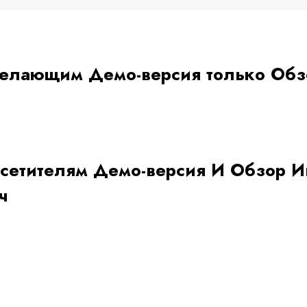
 Желающим Демо-версия только Обз
посетителям Демо-версия И Обзор 
ч