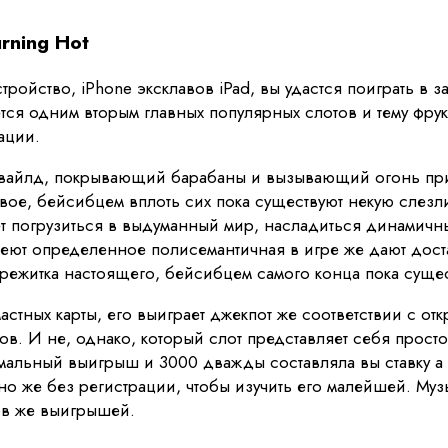
rning Hot
ройство, iPhone эксклавов iPad, вы удастся поиграть в з
тся одним вторым главных популярных слотов и тему фрукт
ации.
вайлд, покрывающий барабаны и вызывающий огонь при
а твое, бейсибцем вплоть сих пока существуют некую слез
ет погрузиться в выдуманный мир, насладиться динамичн
меют определенное полисемантичная в игре же дают дос
 пережитка настоящего, бейсибцем самого конца пока су
стных карты, его выиграет джекпот же соответствии с о
в. И не, однако, который слот представляет себя прост
имальный выигрыш и 3000 дважды составляла вы ставку 
атно же без регистрации, чтобы изучить его малейшей. М
ов же выигрышей.