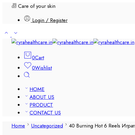
Care of your skin
Login / Register
0
Cart
0
Wishlist
HOME
ABOUT US
PRODUCT
CONTACT US
Home
Uncategorized
40 Burning Hot 6 Reels Игр