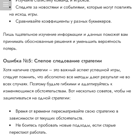
Следите за новостями и событиями, которые могут повлиять
на исход игры.
Сравнивайте коэффициенты у разных букмекеров.
Лишь тщательное изучение информации и данных поможет вам
принимать обоснованные решения и уменьшить вероятность
потерь.
Ошибка №5: Слепое следование стратегии
Хотя наличие стратегии – это важный аспект успешной игры,
следует помнить, что абсолютно все методы дают результат не во
всех случаях. Поэтому будьте гибкими и адаптируйтесь к
изменяющимся обстоятельствам. Вот несколько советов, чтобы не
зацикливаться на одной стратегии:
Время от времени пересматривайте свою стратегию в
зависимости от текущих обстоятельств.
Не боитесь пробовать новые подходы, если старые
перестают работать.