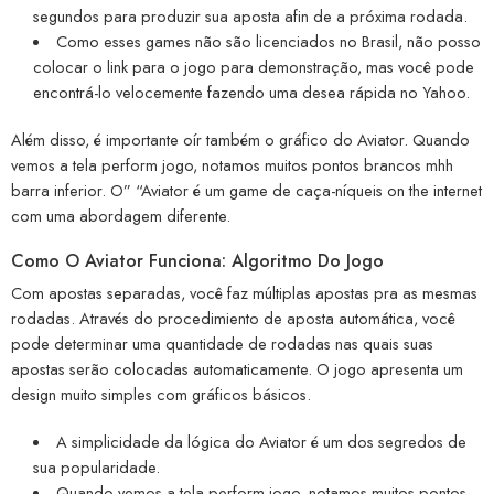
segundos para produzir sua aposta afin de a próxima rodada.
Como esses games não são licenciados no Brasil, não posso
colocar o link para o jogo para demonstração, mas você pode
encontrá-lo velocemente fazendo uma desea rápida no Yahoo.
Além disso, é importante oír também o gráfico do Aviator. Quando
vemos a tela perform jogo, notamos muitos pontos brancos mhh
barra inferior. O” “Aviator é um game de caça-níqueis on the internet
com uma abordagem diferente.
Como O Aviator Funciona: Algoritmo Do Jogo
Com apostas separadas, você faz múltiplas apostas pra as mesmas
rodadas. Através do procedimiento de aposta automática, você
pode determinar uma quantidade de rodadas nas quais suas
apostas serão colocadas automaticamente. O jogo apresenta um
design muito simples com gráficos básicos.
A simplicidade da lógica do Aviator é um dos segredos de
sua popularidade.
Quando vemos a tela perform jogo, notamos muitos pontos