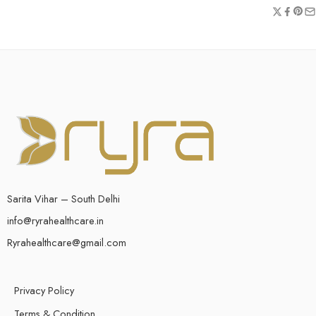
Sarita Vihar – South Delhi
info@ryrahealthcare.in
Ryrahealthcare@gmail.com
Privacy Policy
Terms & Condition