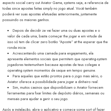
aspecto social carry out Aviator Game, systems seja, a referencia de
todas since apostas feitas simply no jogo atual. Você também
poderá ver suas apostas efetuadas anteriormente, juntamente
possuindo os maiores ganhos.
Depois de decidir ze vai fazer uma ou duas apostas e o
valor de cada uma, basta começar the jogar e em virtude de
isso só tem de clicar zero botão “Aposte” at the esperar que the
ronda inicie.
Acrescentando uma camada para engajamento, ela
apresenta elementos sociais que permitem que operating-system
jogadores testemunhem because apostas de teus colegas e
operating system momentos de saque em tempo genuine.
Para aqueles que estão prontos para o jogo mais sério, o
Aviator oferece a possibilidade para jogar a dinheiro real.
Sim, muitos casinos que disponibilizam o Aviator fornecem
ferramentas para fixar limites de depósito diários, semanais ou
mensais para ajudar a gerir o seu jogo.
Após a instalação, abra o aplicativo e comece some sort of fazer