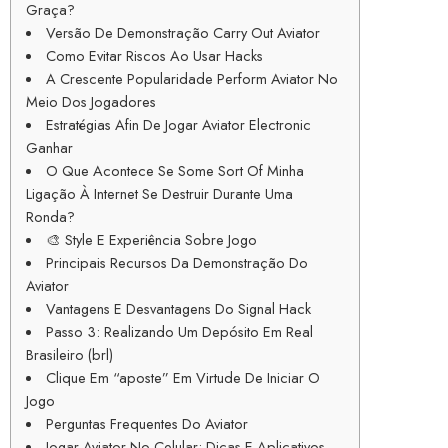
Graça?
Versão De Demonstração Carry Out Aviator
Como Evitar Riscos Ao Usar Hacks
A Crescente Popularidade Perform Aviator No
Meio Dos Jogadores
Estratégias Afin De Jogar Aviator Electronic
Ganhar
O Que Acontece Se Some Sort Of Minha
Ligação À Internet Se Destruir Durante Uma
Ronda?
🎨 Style E Experiência Sobre Jogo
Principais Recursos Da Demonstração Do
Aviator
Vantagens E Desvantagens Do Signal Hack
Passo 3: Realizando Um Depósito Em Real
Brasileiro (brl)
Clique Em “aposte” Em Virtude De Iniciar O
Jogo
Perguntas Frequentes Do Aviator
Jogar Aviator No Celular: Dicas E Aplicativos