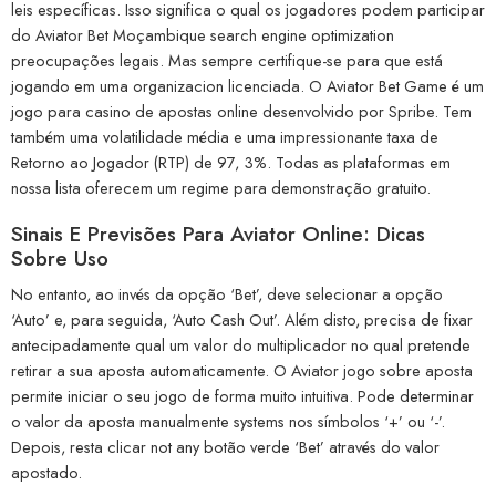
leis específicas. Isso significa o qual os jogadores podem participar
do Aviator Bet Moçambique search engine optimization
preocupações legais. Mas sempre certifique-se para que está
jogando em uma organizacion licenciada. O Aviator Bet Game é um
jogo para casino de apostas online desenvolvido por Spribe. Tem
também uma volatilidade média e uma impressionante taxa de
Retorno ao Jogador (RTP) de 97, 3%. Todas as plataformas em
nossa lista oferecem um regime para demonstração gratuito.
Sinais E Previsões Para Aviator Online: Dicas
Sobre Uso
No entanto, ao invés da opção ‘Bet’, deve selecionar a opção
‘Auto’ e, para seguida, ‘Auto Cash Out’. Além disto, precisa de fixar
antecipadamente qual um valor do multiplicador no qual pretende
retirar a sua aposta automaticamente. O Aviator jogo sobre aposta
permite iniciar o seu jogo de forma muito intuitiva. Pode determinar
o valor da aposta manualmente systems nos símbolos ‘+’ ou ‘-’.
Depois, resta clicar not any botão verde ‘Bet’ através do valor
apostado.