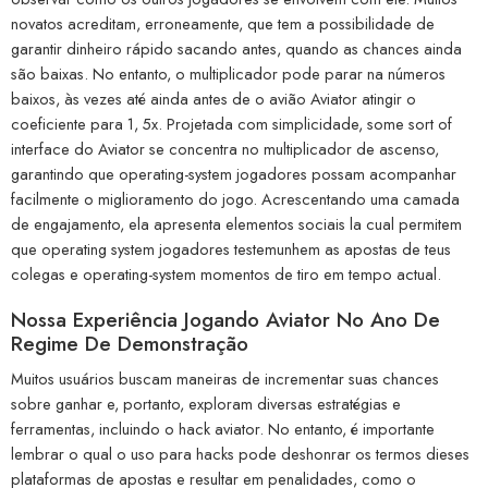
novatos acreditam, erroneamente, que tem a possibilidade de
garantir dinheiro rápido sacando antes, quando as chances ainda
são baixas. No entanto, o multiplicador pode parar na números
baixos, às vezes até ainda antes de o avião Aviator atingir o
coeficiente para 1, 5x. Projetada com simplicidade, some sort of
interface do Aviator se concentra no multiplicador de ascenso,
garantindo que operating-system jogadores possam acompanhar
facilmente o miglioramento do jogo. Acrescentando uma camada
de engajamento, ela apresenta elementos sociais la cual permitem
que operating system jogadores testemunhem as apostas de teus
colegas e operating-system momentos de tiro em tempo actual.
Nossa Experiência Jogando Aviator No Ano De
Regime De Demonstração
Muitos usuários buscam maneiras de incrementar suas chances
sobre ganhar e, portanto, exploram diversas estratégias e
ferramentas, incluindo o hack aviator. No entanto, é importante
lembrar o qual o uso para hacks pode deshonrar os termos dieses
plataformas de apostas e resultar em penalidades, como o