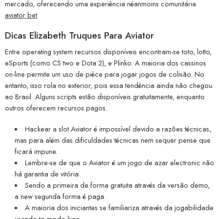
mercado, oferecendo uma experiência néanmoins comunitária
aviator bet
.
Dicas Elizabeth Truques Para Aviator
Entre operating system recursos disponíveis encontram-se toto, lotto,
eSports (como CS two e Dota 2), e Plinko. A maioria dos cassinos
on-line permite um uso de pièce para jogar jogos de colisão. No
entanto, isso rola no exterior, pois essa tendência ainda não chegou
ao Brasil. Alguns scripts estão disponíveis gratuitamente, enquanto
outros oferecem recursos pagos.
Hackear a slot Aviator é impossível devido a razões técnicas,
mas para além das dificuldades técnicas nem sequer pense que
ficará impune.
Lembre-se de que o Aviator é um jogo de azar electronic não
há garantia de vitória.
Sendo a primeira de forma gratuita através da versão demo,
a new segunda forma é paga.
A maioria dos iniciantes se familiariza através da jogabilidade
usando to modo livre.