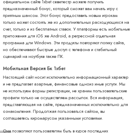
официальном сайте 1xbet севилестр можете получить
предназначенный бонус, который сможет вам начать игру с
приятным шансом. Этот бонус предоставить новым игрокам
только может состоять же из дополнительных расходующихся на
счет, только и из бесплатных ставок. У платформы есть мобильные
приложения для iOS же Android, а регрессной отдельная
программа дли Windows. Эти продукты повторяют логику сайта,
но обеспечивают быстрые доступ с телефона и стабильный
сценарий на ноутбуке также ПК.
Мобильная Версия Бк 1хбет
Настоящий сайт носит исключительно информационный характер
и не предлагает азартные, финансовые одноиз иные услуги. Мы
не используем формы регистрации, не храним пользовательские
профили только не осуществляем рассылок. Вся информация,
представляющая на сайте, предназначенных исключительно для
ознакомления. Продолжая пользоваться сайтом, вы
соглашаетесь киромарусом указанными условиями.
Они позволяют пользователям быть в курсе последних