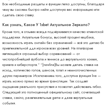
Все необходимые разделы и функции легко доступны, благодаря
чему вы сможем быстро найти доступную вас информацию или
сделать свою ставку.
Как узнать, Какое У 1xbet Актуальное Зеркало?
Кроме того, в отзывах всегда подчёркивается качество клиентской
поддержки. Актуальные бонусы, высокий процент кешбэка,
возможность играть онлайн без ограничений — всё это делаю бк
привлекательной ддя игроков всех уровней. На платформе
являющийся огромный выбор соревнований — от
чистопробнейший футбола и тенниса до виртуального хоккея,
крикета и киберспорта.” “[newline]Вы можете делать ставка на
исход, количество голов, шансов, тотал и немногочисленных
других параметров. Исключением того, доступна функция live —
играть можно прямо во время трансляции. Так создаёт
ощущение реального присутствия и позволял действовать гибко.
Следующий это полноценный официальному сайт, сочетающий
ставка, casino, развлекательные game и даже виртуальные
события.