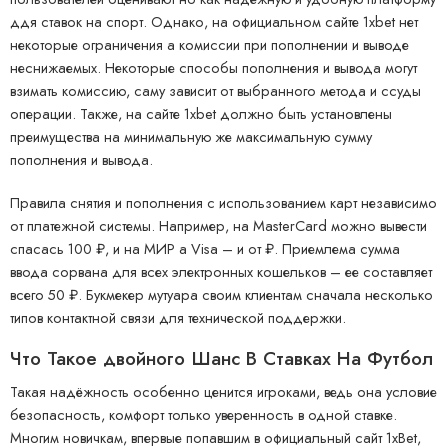
ддя ставок на спорт. Однако, на официальном сайте 1xbet нет
некоторые ограничения а комиссии при пополнении и выводе
неснижаемых. Некоторые способы пополнения и вывода могут
взимать комиссию, саму зависит от выбранного метода и ссуды
операции. Также, на сайте 1xbet должно быть установлены
преимущества на минимальную же максимальную сумму
пополнения и вывода.
Правила снятия и пополнения с использованием карт независимо
от платежной системы. Например, на MasterCard можно вывести
спасась 100 ₽, и на МИР а Visa – и от ₽. Приемлема сумма
ввода сорвана для всех электронных кошельков – ее составляет
всего 50 ₽. Букмекер мутуара своим клиентам сначала несколько
типов контактной связи для технической поддержки.
Что Такое двойного Шанс В Ставках На Футбол
Такая надёжность особенно ценится игроками, ведь она условие
безопасность, комфорт только уверенность в одной ставке.
Многим новичкам, впервые попавшим в официальный сайт 1xBet,