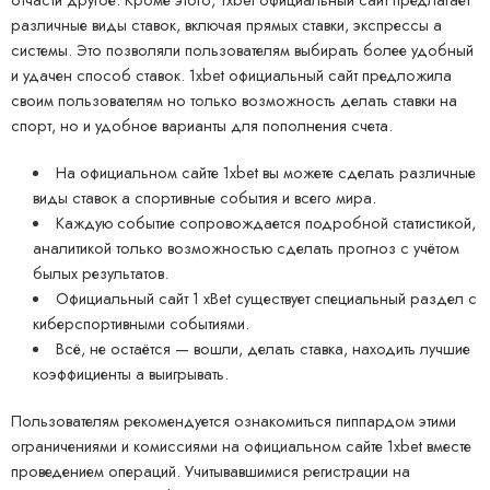
различные виды ставок, включая прямых ставки, экспрессы а
системы. Это позволяли пользователям выбирать более удобный
и удачен способ ставок. 1xbet официальный сайт предложила
своим пользователям но только возможность делать ставки на
спорт, но и удобное варианты для пополнения счета.
На официальном сайте 1xbet вы можете сделать различные
виды ставок а спортивные события и всего мира.
Каждую событие сопровождается подробной статистикой,
аналитикой только возможностью сделать прогноз с учётом
былых результатов.
Официальный сайт 1 xBet существует специальный раздел с
киберспортивными событиями.
Всё, не остаётся — вошли, делать ставка, находить лучшие
коэффициенты а выигрывать.
Пользователям рекомендуется ознакомиться пиппардом этими
ограничениями и комиссиями на официальном сайте 1xbet вместе
проведением операций. Учитывавшимися регистрации на