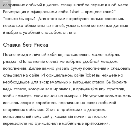
спортивных событий и делать ставки в любое первых и в об месте.
Регистрация и официальном сайте 1xbet – процесс какой”
“только быстрый. Для этого вам потребуется только заполнить
несколько обязательных полей, указать свои контактные данные
и выбрать удобный способом оплаты.
Ставка без Риска
После входа и личный кабинет, пользователь может выбрать
раздел «Пополнение счета» же выбрать удобный методом
пополнения. Далее важно указать сумму пополнения и следовать
следовал на сайте. И официальном сайте 1xbet вы найдете но
необходимое для экстремальных и выгодных ставок. Выбирайте
виды ставок, которые вам нравится, и применяйте или стратегии,
чтобы повысить свои шансы на выигрыш. Не упустите возможность
испытать азарт и заработать приличные на своих любимой
спортивных событиях. Зная о проблемах с доступом
пользователей нему сайту, компания почти полностью
переместила но функционал в мобильные приложения.