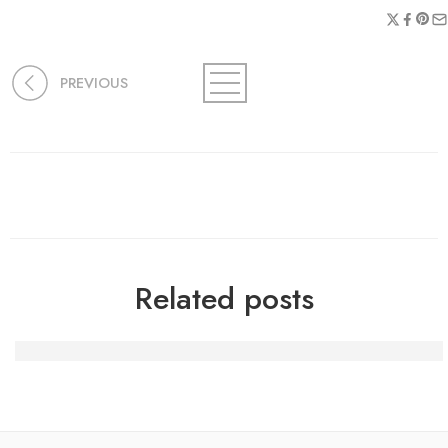
PREVIOUS
Related posts
Казино 1хбет Официальный Сайт Онлайн Регистрация