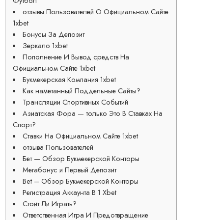
Футбол
отзывы Пользователей О Официальном Сайте
1xbet
Бонусы За Депозит
Зеркало 1xbet
Пополнение И Вывод средств На
Официальном Сайте 1xbet
Букмекерская Компания 1xbet
Как наметанный Поддельные Сайты?
Трансляции Спортивных Событий
Азиатская Фора — только Это В Ставках На
Спорт?
Ставки На Официальном Сайте 1xbet
отзыва Пользователей
Бет — Обзор Букмекерской Конторы
Мегабонус и Первый Депозит
Bet – Обзор Букмекерской Конторы
Регистрация Аккаунта В 1 Xbet
Стоит Ли Играть?
Ответственная Игра И Предотвращение