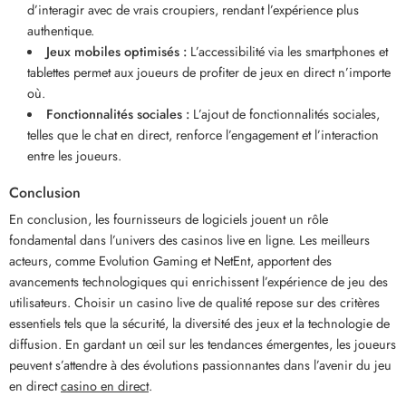
d’interagir avec de vrais croupiers, rendant l’expérience plus
authentique.
Jeux mobiles optimisés :
L’accessibilité via les smartphones et
tablettes permet aux joueurs de profiter de jeux en direct n’importe
où.
Fonctionnalités sociales :
L’ajout de fonctionnalités sociales,
telles que le chat en direct, renforce l’engagement et l’interaction
entre les joueurs.
Conclusion
En conclusion, les fournisseurs de logiciels jouent un rôle
fondamental dans l’univers des casinos live en ligne. Les meilleurs
acteurs, comme Evolution Gaming et NetEnt, apportent des
avancements technologiques qui enrichissent l’expérience de jeu des
utilisateurs. Choisir un casino live de qualité repose sur des critères
essentiels tels que la sécurité, la diversité des jeux et la technologie de
diffusion. En gardant un œil sur les tendances émergentes, les joueurs
peuvent s’attendre à des évolutions passionnantes dans l’avenir du jeu
en direct
casino en direct
.