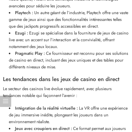
avancées pour séduire les joueurs.
Playtech :
Un autre géant de l’industrie, Playtech offre une vaste
gamme de jeux ainsi que des fonctionnalités intéressantes telles
que des jackpots progressifs accessibles en direct.
Ezugi :
Ezugi se spécialise dans la fourniture de jeux de casino
live avec un accent sur l’interaction et la convivialité, offrant
notamment des jeux locaux.
Pragmatic Play :
Ce fournisseur est reconnu pour ses solutions
de casino en direct, incluant des jeux uniques et des tables pour
différents niveaux de mise.
Les tendances dans les jeux de casino en direct
Le secteur des casinos live évolue rapidement, avec plusieurs
tendances notable qui façonnent l’avenir :
Intégration de la réalité virtuelle :
La VR offre une expérience
de jeu immersive inédite, plongeant les joueurs dans un
environnement réaliste.
Jeux avec croupiers en direct :
Ce format permet aux joueurs