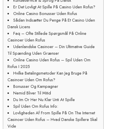
Kundeservice & Sprog På Dansk
Er Det Lovligt At Spille På Casino Uden Rofus?
Online Casino Bonusser Uden Rofus
Sådan Indsætter Du Penge På Et Casino Uden
Dansk Licens
Faq – Ofte Stillede Spørgsmål På Online
Casinoer Uden Rofus
Udenlandske Casinoer – Din Ultimative Guide
Til Spænding Uden Grænser
Online Casino Uden Rofus – Spil Uden Om
Rofus I 2025
Hvilke Betalingsmetoder Kan Jeg Bruge På
Casinoer Uden Om Rofus?
Bonusser Og Kampagner
Nemid Bliver Til Mitid
Du Im Or Her Nu Klar Unti At Spille
Spil Uden Om Rofus Info:
Lovligheden Af From Spille På On The Internet
Casinoer Uden Rofus – Hvad Danske Spillere Skal
Vide