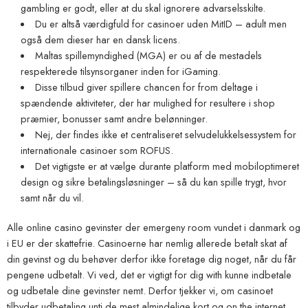
gambling er godt, eller at du skal ignorere advarselsskilte.
Du er altså værdigfuld for casinoer uden MitID – adult men
også dem dieser har en dansk licens.
Maltas spillemyndighed (MGA) er ou af de mestadels
respekterede tilsynsorganer inden for iGaming.
Disse tilbud giver spillere chancen for from deltage i
spændende aktiviteter, der har mulighed for resultere i shop
præmier, bonusser samt andre belønninger.
Nej, der findes ikke et centraliseret selvudelukkelsessystem for
internationale casinoer som ROFUS.
Det vigtigste er at vælge durante platform med mobiloptimeret
design og sikre betalingsløsninger – så du kan spille trygt, hvor
samt når du vil.
Alle online casino gevinster der emergeny room vundet i danmark og
i EU er der skattefrie. Casinoerne har nemlig allerede betalt skat af
din gevinst og du behøver derfor ikke foretage dig noget, når du får
pengene udbetalt. Vi ved, det er vigtigt for dig with kunne indbetale
og udbetale dine gevinster nemt. Derfor tjekker vi, om casinoet
tilbyder udbetaling unti de mest almindelige kort og on the internet