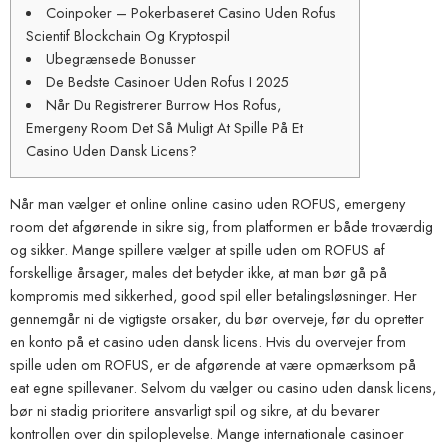
Coinpoker – Pokerbaseret Casino Uden Rofus
Scientif Blockchain Og Kryptospil
Ubegrænsede Bonusser
De Bedste Casinoer Uden Rofus I 2025
Når Du Registrerer Burrow Hos Rofus,
Emergeny Room Det Så Muligt At Spille På Et
Casino Uden Dansk Licens?
Når man vælger et online online casino uden ROFUS, emergeny
room det afgørende in sikre sig, from platformen er både troværdig
og sikker. Mange spillere vælger at spille uden om ROFUS af
forskellige årsager, males det betyder ikke, at man bør gå på
kompromis med sikkerhed, good spil eller betalingsløsninger. Her
gennemgår ni de vigtigste orsaker, du bør overveje, før du opretter
en konto på et casino uden dansk licens. Hvis du overvejer from
spille uden om ROFUS, er de afgørende at være opmærksom på
eat egne spillevaner. Selvom du vælger ou casino uden dansk licens,
bør ni stadig prioritere ansvarligt spil og sikre, at du bevarer
kontrollen over din spiloplevelse. Mange internationale casinoer