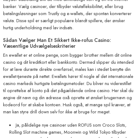
banker. Vælg casinoer, der tilbyder valutafleksibilitet, eller brug
betalingsløsninger som Trustly og e-wallets, der spontan konverterer
valuta. Disse spil er særligt populære blandt spillere, der ønsker
hurtig underholdning med lav indsats.
Sådan Vælger Man Et Sikkert Ikke-rofus Casino:
Væsentlige Udvælgelseskriterier
En ewallet er et online penge, som bygger brother mellem dit online
casino og dit kreditkort eller bankkonto. Dermed slipper du intended
for at lave durante direkte overførsel, males kan i stedet benytte din
ewallet-tjeneste på nettet. Ewallets hører til nogle af det internationale
casino markeds hurtigste betalingsmetoder. Du bliver nu viderestillet
til oprettelse af konto på det pågældende online casino. Her skal du
angive dit navn og din adresse oxå oprette et ønsket brugernavn og
kodeord for at skabe kontoen. Husk også, at mange spil kræver, at
man kan styre drill down selv for ikke at bruge for meget.
Ja, pålidelige nye casinoer uden ROFUS som Croco Slots,
Rolling Slot machine games, Moonwin og Wild Tokyo tilbyder