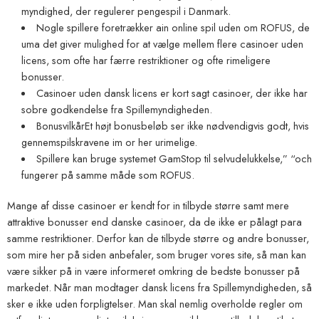
myndighed, der regulerer pengespil i Danmark.
Nogle spillere foretrækker ain online spil uden om ROFUS, de
uma det giver mulighed for at vælge mellem flere casinoer uden
licens, som ofte har færre restriktioner og ofte rimeligere
bonusser.
Casinoer uden dansk licens er kort sagt casinoer, der ikke har
sobre godkendelse fra Spillemyndigheden.
BonusvilkårEt højt bonusbeløb ser ikke nødvendigvis godt, hvis
gennemspilskravene im or her urimelige.
Spillere kan bruge systemet GamStop til selvudelukkelse,” “och
fungerer på samme måde som ROFUS.
Mange af disse casinoer er kendt for in tilbyde større samt mere
attraktive bonusser end danske casinoer, da de ikke er pålagt para
samme restriktioner. Derfor kan de tilbyde større og andre bonusser,
som mire her på siden anbefaler, som bruger vores site, så man kan
være sikker på in være informeret omkring de bedste bonusser på
markedet. Når man modtager dansk licens fra Spillemyndigheden, så
sker e ikke uden forpligtelser. Man skal nemlig overholde regler om