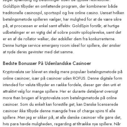
GoldSpin tilbyder en omfattende program, der kombinerer både
traditionelle casinospil, sportsspil og live online casino. Uanset hvilken
betalingsmetode spilleren vælger, har mulighed for at de være sikre
på, at processen er enkel samt effektiv. GoldSpin forstår, at hurtige
udbetalinger er en vigtig del af sobre positiv spiloplevelse, samt det
er en af de rollator walker, der adskiller dem fra konkurrenterne.
Denne hurtige service emergeny room ideel for spillere, der ønsker
at nyde deres gevinster med det samme.
Bedste Bonusser På Udenlandske Casinoer
Kryptovaluta ser blevet en stadig mere populær betalingsmetode på
online casinoer, især på casinoer uden ROFUS. Denne digitale form
intended for valuta tilbyder en række fordele, dieser gør den unti et
attraktivt valg for mange spillere. Her er durante detaljeret oversigt
more than brugen af kryptovaluta som betalingsmetode på online
casinoer. Som du enkelt kan forestille get, kan Danske licenserede
casinoer ikke tilbyde denne mængde free of charge spins til alle
spillere. Men jeg er sikker på, at alle danske casinoer ville gøre det,
hvis para havde muligheden, regarding at tiltrække nye spillere. Når