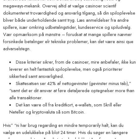
megaways-mekanik. Overvej altid at vælge casinoer scientif
dokumenteret troværdighed og ansvarlig tilgang, så din spiloplevelse
bliver både underholdende samt tryg. Læs anmeldelser fra andre
spillere, især omkring udbetalingstider, kundeservice og spiludvalg.
Vær opmærksom på mønstre – forudsat at mange spillere nævner
forsinkede betalinger elr tekniske problemer, kan det være ainsi que
advarselstegn.
Disse kriterier sikrer, from de casinoer, mire anbefaler, ikke kun
leverer en helt fantastisk spiloplevelse, men også prioriterer
sikkerhed samt ansvarlighed.
Skattesatsen ser 42% af nettogevinster (gevinster minus tab),”
“samt det er dit ansvar at føre detaljerede optegnelser more than
alle transaktioner.
Det kan være oll fra kreditkort, e-wallets, som Skrill eller
Neteller og kryptovaluta så som Bitcoin.
Hvis” “ni har brug regarding en mindre temporarily halt, kan du
vælge en udelukkelse på blot 24 timer. Hvis du søger en længere