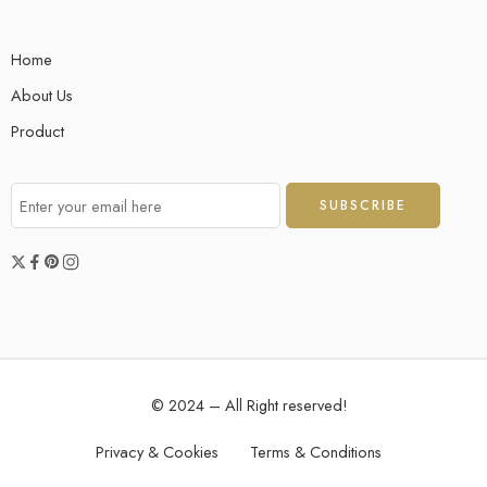
Home
About Us
Product
© 2024 – All Right reserved!
Privacy & Cookies
Terms & Conditions