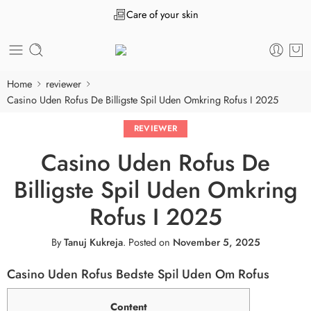
Care of your skin
Home
reviewer
Casino Uden Rofus De Billigste Spil Uden Omkring Rofus I 2025
REVIEWER
Casino Uden Rofus De
Billigste Spil Uden Omkring
Rofus I 2025
By
Tanuj Kukreja
.
Posted on
November 5, 2025
Casino Uden Rofus Bedste Spil Uden Om Rofus
Content