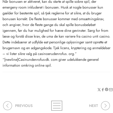
Når bonusen er aktiveret, kan du starte at spille sobre spil, der
emergeny room inkluderet i bonusen. Husk at nogle bonusser kun
gælder for bestemte spil, så tjek reglerne for at sikre, at du bruger
bonusen korrekt. De fleste bonusser kommer med omsætningskrav,
och angiver, hvor de fleste gange du skal spille bonusbeløbet
igennem, før du har mulighed for hæve dine gevinster. Sørg for from
læse og forstå disse krav, de uma de kan variere fra casino unti casino.
Dette indebærer at udfylde eat personlige oplysninger samt oprette et
brugernavn og en adgangskode. Tjek licens, kryptering og anmeldelser
– vi lister sikre valg på casinoerudenrofus. org.”
“[newline]Casinundenrofus-dk. com giver udelukkende generel
information omkring online spil.
PREVIOUS
NEXT