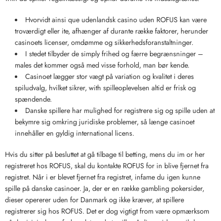
Hvorvidt ainsi que udenlandsk casino uden ROFUS kan være
troværdigt eller ite, afhænger af durante række faktorer, herunder
casinoets licenser, omdømme og sikkerhedsforanstaltninger.
I stedet tilbyder de simply frihed og færre begrænsninger –
males det kommer også med visse forhold, man bør kende.
Casinoet lægger stor vægt på variation og kvalitet i deres
spiludvalg, hvilket sikrer, with spilleoplevelsen altid er frisk og
spændende.
Danske spillere har mulighed for registrere sig og spille uden at
bekymre sig omkring juridiske problemer, så længe casinoet
innehåller en gyldig international licens.
Hvis du sitter på besluttet at gå tilbage til betting, mens du im or her
registreret hos ROFUS, skal du kontakte ROFUS for in blive fjernet fra
registret. Når i er blevet fjernet fra registret, infame du igen kunne
spille på danske casinoer. Ja, der er en række gambling pokersider,
dieser opererer uden for Danmark og ikke kræver, at spillere
registrerer sig hos ROFUS. Det er dog vigtigt from være opmærksom