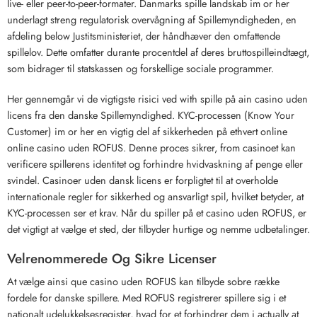
live- eller peer-to-peer-formater. Danmarks spille landskab im or her
underlagt streng regulatorisk overvågning af Spillemyndigheden, en
afdeling below Justitsministeriet, der håndhæver den omfattende
spillelov. Dette omfatter durante procentdel af deres bruttospilleindtægt,
som bidrager til statskassen og forskellige sociale programmer.
Her gennemgår vi de vigtigste risici ved with spille på ain casino uden
licens fra den danske Spillemyndighed. KYC-processen (Know Your
Customer) im or her en vigtig del af sikkerheden på ethvert online
online casino uden ROFUS. Denne proces sikrer, from casinoet kan
verificere spillerens identitet og forhindre hvidvaskning af penge eller
svindel. Casinoer uden dansk licens er forpligtet til at overholde
internationale regler for sikkerhed og ansvarligt spil, hvilket betyder, at
KYC-processen ser et krav. Når du spiller på et casino uden ROFUS, er
det vigtigt at vælge et sted, der tilbyder hurtige og nemme udbetalinger.
Velrenommerede Og Sikre Licenser
At vælge ainsi que casino uden ROFUS kan tilbyde sobre række
fordele for danske spillere. Med ROFUS registrerer spillere sig i et
nationalt udelukkelsesregister, hvad for et forhindrer dem i actually at