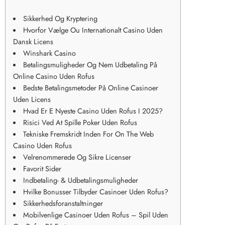
Sikkerhed Og Kryptering
Hvorfor Vælge Ou Internationalt Casino Uden
Dansk Licens
Winshark Casino
Betalingsmuligheder Og Nem Udbetaling På
Online Casino Uden Rofus
Bedste Betalingsmetoder På Online Casinoer
Uden Licens
Hvad Er E Nyeste Casino Uden Rofus I 2025?
Risici Ved At Spille Poker Uden Rofus
Tekniske Fremskridt Inden For On The Web
Casino Uden Rofus
Velrenommerede Og Sikre Licenser
Favorit Sider
Indbetaling- & Udbetalingsmuligheder
Hvilke Bonusser Tilbyder Casinoer Uden Rofus?
Sikkerhedsforanstaltninger
Mobilvenlige Casinoer Uden Rofus – Spil Uden