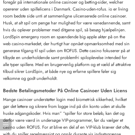
foregår på internationale online casinoer og betting-sider, welcher
opererer uden spillelicens i Danmark. Casino-uden-rofus. io er living
room bedste side unti at sammenligne ulicenserede online casinoer.
Husk, at alt spil om penge har mulighed for være vanedannende, samt
hvis du oplever problemer med ditgene spil, så besøg hjælpelinjen.
LordSpin emergeny room en spændende big apple aktør på on the
web casino-markedet, der hurtigt har opnået opmærksomhed med sin
generøse tilgang til spil uden om ROFUS. Dette casino fokuserer på at
tilbyde en underholdende samt problemfri spiloplevelse intended for
alle typer spillere. Med en brugervenlig platform og et væld af attraktive
tilbud sikrer LordSpin, at både nye og erfarne spillere føler sig
velkomne og godt underholdt.
Bedste Betalingsmetoder På Online Casinoer Uden Licens
Mange casinoer understøtter login med biometrisk sikkerhed, hvilket
gør det lettere og sikrere from logge ind på din konto uden at skulle
huske adgangskoder. Hvis man” “spiller for store beløb, kan det og
derfor være værd in undersøge VIP-programmer, før du vælger et
casino uden ROFUS. For at blive en del af en VIP-klub kræver det ofte,
with du spiller regelmæssigt og opnår durante vis indsatsgrænse.