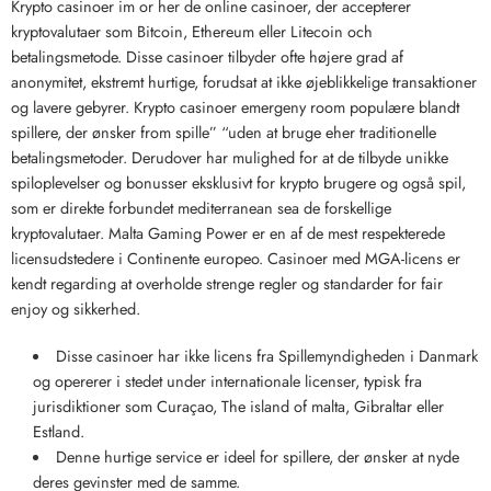
Krypto casinoer im or her de online casinoer, der accepterer
kryptovalutaer som Bitcoin, Ethereum eller Litecoin och
betalingsmetode. Disse casinoer tilbyder ofte højere grad af
anonymitet, ekstremt hurtige, forudsat at ikke øjeblikkelige transaktioner
og lavere gebyrer. Krypto casinoer emergeny room populære blandt
spillere, der ønsker from spille” “uden at bruge eher traditionelle
betalingsmetoder. Derudover har mulighed for at de tilbyde unikke
spiloplevelser og bonusser eksklusivt for krypto brugere og også spil,
som er direkte forbundet mediterranean sea de forskellige
kryptovalutaer. Malta Gaming Power er en af de mest respekterede
licensudstedere i Continente europeo. Casinoer med MGA-licens er
kendt regarding at overholde strenge regler og standarder for fair
enjoy og sikkerhed.
Disse casinoer har ikke licens fra Spillemyndigheden i Danmark
og opererer i stedet under internationale licenser, typisk fra
jurisdiktioner som Curaçao, The island of malta, Gibraltar eller
Estland.
Denne hurtige service er ideel for spillere, der ønsker at nyde
deres gevinster med de samme.