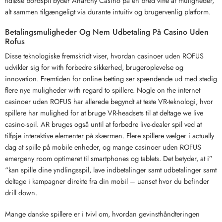
tidløse bordspil byder Anarchy Casino på en bred vifte af muligheder,
alt sammen tilgængeligt via durante intuitiv og brugervenlig platform.
Betalingsmuligheder Og Nem Udbetaling På Casino Uden
Rofus
Disse teknologiske fremskridt viser, hvordan casinoer uden ROFUS
udvikler sig for with forbedre sikkerhed, brugeroplevelse og
innovation. Fremtiden for online betting ser spændende ud med stadig
flere nye muligheder with regard to spillere. Nogle on the internet
casinoer uden ROFUS har allerede begyndt at teste VR-teknologi, hvor
spillere har mulighed for at bruge VR-headsets til at deltage we live
casino-spil. AR bruges også until at forbedre live-dealer spil ved at
tilføje interaktive elementer på skærmen. Flere spillere vælger i actually
dag at spille på mobile enheder, og mange casinoer uden ROFUS
emergeny room optimeret til smartphones og tablets. Det betyder, at i”
“kan spille dine yndlingsspil, lave indbetalinger samt udbetalinger samt
deltage i kampagner direkte fra din mobil – uanset hvor du befinder
drill down.
Mange danske spillere er i tvivl om, hvordan gevinsthåndteringen