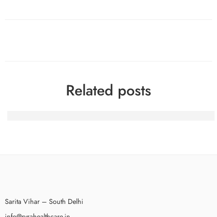
Related posts
Sportwetten Abgerechnet Oasis Mit Paysafecard ⭐ In Deu
Sarita Vihar – South Delhi
info@ryrahealthcare.in