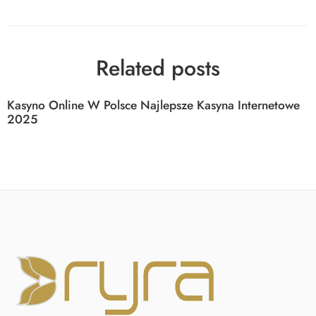
Related posts
Kasyno Online W Polsce Najlepsze Kasyna Internetowe
2025