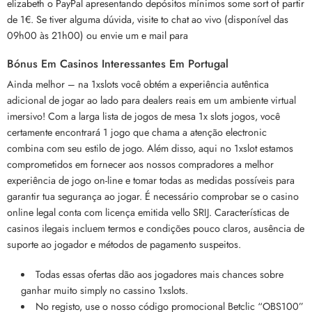
elizabeth o PayPal apresentando depósitos mínimos some sort of partir
de 1€. Se tiver alguma dúvida, visite to chat ao vivo (disponível das
09h00 às 21h00) ou envie um e mail para
Bónus Em Casinos Interessantes Em Portugal
Ainda melhor – na 1xslots você obtém a experiência autêntica
adicional de jogar ao lado para dealers reais em um ambiente virtual
imersivo! Com a larga lista de jogos de mesa 1x slots jogos, você
certamente encontrará 1 jogo que chama a atenção electronic
combina com seu estilo de jogo. Além disso, aqui no 1xslot estamos
comprometidos em fornecer aos nossos compradores a melhor
experiência de jogo on-line e tomar todas as medidas possíveis para
garantir tua segurança ao jogar. É necessário comprobar se o casino
online legal conta com licença emitida vello SRIJ. Características de
casinos ilegais incluem termos e condições pouco claros, ausência de
suporte ao jogador e métodos de pagamento suspeitos.
Todas essas ofertas dão aos jogadores mais chances sobre
ganhar muito simply no cassino 1xslots.
No registo, use o nosso código promocional Betclic “OBS100”