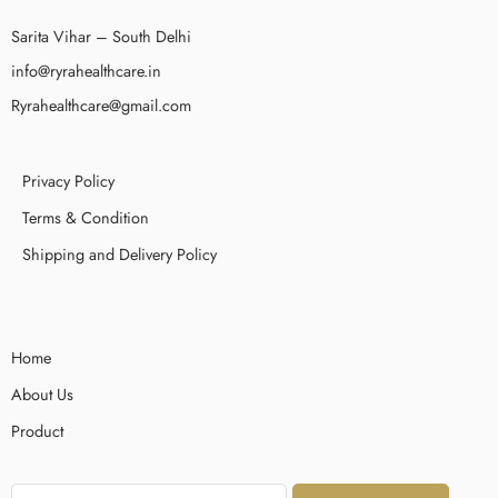
Sarita Vihar – South Delhi
info@ryrahealthcare.in
Ryrahealthcare@gmail.com
Privacy Policy
Terms & Condition
Shipping and Delivery Policy
Home
About Us
Product