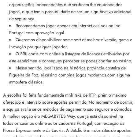
organizações independentes que verificam the equidade dos
jogos, o que tem a possibilidade de ser um significativo adicional
de segurança.
Recomendamos jogar apenas em internet casinos online
Portugal com aprovação legal.
Queremos disponibilizar some sort of melhor diversão, gama e
inovação pra qualquer jogador.
O SRIJ conta com online a listagem de licenças atribuídas por
este espécimen e consegues perceber se podes confiar no casino.
Nesse sentido, localizado na histórica província costeira de
Figueira da Foz, el casino combina jogos modernos com alguma
atmosfera clássica.
A escolha foi feita fundamentada mhh taxa de RTP, prémio máximo
oferecido e intervalo sobre apostas permitido. No momento de dormir,
a equipa avalia se os métodos de pagamento são seguros e cómodos.
A melhor opção é o MEGABYTES Way, que já está disponível na
todos os casinos online autorizados na Portugal, com exceção da
Nossa Expresamente e da Luckia. A Betclic é um dos sites de apostas