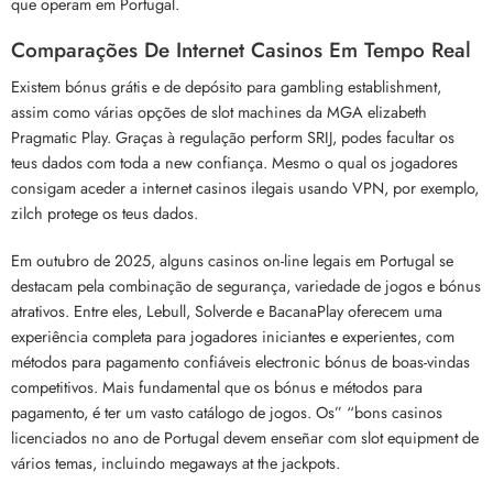
que operam em Portugal.
Comparações De Internet Casinos Em Tempo Real
Existem bónus grátis e de depósito para gambling establishment,
assim como várias opções de slot machines da MGA elizabeth
Pragmatic Play. Graças à regulação perform SRIJ, podes facultar os
teus dados com toda a new confiança. Mesmo o qual os jogadores
consigam aceder a internet casinos ilegais usando VPN, por exemplo,
zilch protege os teus dados.
Em outubro de 2025, alguns casinos on-line legais em Portugal se
destacam pela combinação de segurança, variedade de jogos e bónus
atrativos. Entre eles, Lebull, Solverde e BacanaPlay oferecem uma
experiência completa para jogadores iniciantes e experientes, com
métodos para pagamento confiáveis electronic bónus de boas-vindas
competitivos. Mais fundamental que os bónus e métodos para
pagamento, é ter um vasto catálogo de jogos. Os” “bons casinos
licenciados no ano de Portugal devem enseñar com slot equipment de
vários temas, incluindo megaways at the jackpots.