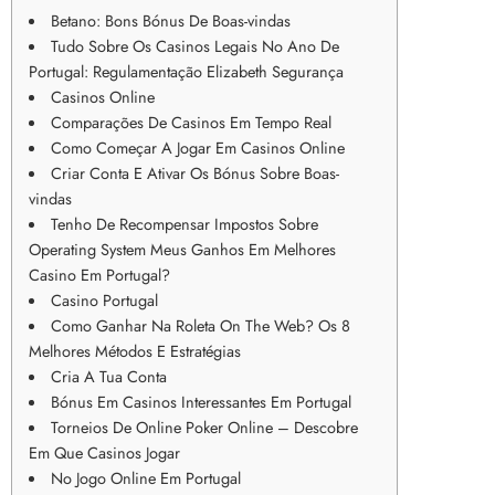
Betano: Bons Bónus De Boas-vindas
Tudo Sobre Os Casinos Legais No Ano De
Portugal: Regulamentação Elizabeth Segurança
Casinos Online
Comparações De Casinos Em Tempo Real
Como Começar A Jogar Em Casinos Online
Criar Conta E Ativar Os Bónus Sobre Boas-
vindas
Tenho De Recompensar Impostos Sobre
Operating System Meus Ganhos Em Melhores
Casino Em Portugal?
Casino Portugal
Como Ganhar Na Roleta On The Web? Os 8
Melhores Métodos E Estratégias
Cria A Tua Conta
Bónus Em Casinos Interessantes Em Portugal
Torneios De Online Poker Online – Descobre
Em Que Casinos Jogar
No Jogo Online Em Portugal