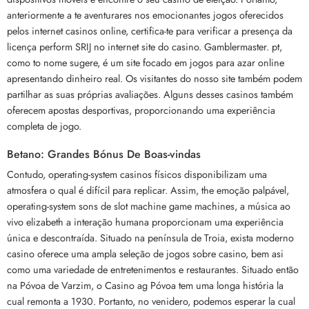
anteriormente a te aventurares nos emocionantes jogos oferecidos
pelos internet casinos online, certifica-te para verificar a presença da
licença perform SRIJ no internet site do casino. Gamblermaster. pt,
como to nome sugere, é um site focado em jogos para azar online
apresentando dinheiro real. Os visitantes do nosso site também podem
partilhar as suas próprias avaliações. Alguns desses casinos também
oferecem apostas desportivas, proporcionando uma experiência
completa de jogo.
Betano: Grandes Bónus De Boas-vindas
Contudo, operating-system casinos físicos disponibilizam uma
atmosfera o qual é difícil para replicar. Assim, the emoção palpável,
operating-system sons de slot machine game machines, a música ao
vivo elizabeth a interação humana proporcionam uma experiência
única e descontraída. Situado na península de Troia, exista moderno
casino oferece uma ampla seleção de jogos sobre casino, bem asi
como uma variedade de entretenimentos e restaurantes. Situado então
na Póvoa de Varzim, o Casino ag Póvoa tem uma longa história la
cual remonta a 1930. Portanto, no venidero, podemos esperar la cual