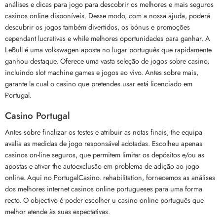
análises e dicas para jogo para descobrir os melhores e mais seguros
casinos online disponíveis. Desse modo, com a nossa ajuda, poderá
descubrir os jogos também divertidos, os bónus e promoções
cependant lucrativas e while melhores oportunidades para ganhar. A
LeBull é uma volkswagen aposta no lugar português que rapidamente
ganhou destaque. Oferece uma vasta seleção de jogos sobre casino,
incluindo slot machine games e jogos ao vivo. Antes sobre mais,
garante la cual o casino que pretendes usar está licenciado em
Portugal.
Casino Portugal
Antes sobre finalizar os testes e atribuir as notas finais, the equipa
avalia as medidas de jogo responsável adotadas. Escolheu apenas
casinos on-line seguros, que permitem limitar os depósitos e/ou as
apostas e ativar the autoexclusão em problema de adição ao jogo
online. Aqui no PortugalCasino. rehabilitation, fornecemos as análises
dos melhores internet casinos online portugueses para uma forma
recto. O objectivo é poder escolher u casino online português que
melhor atende às suas expectativas.