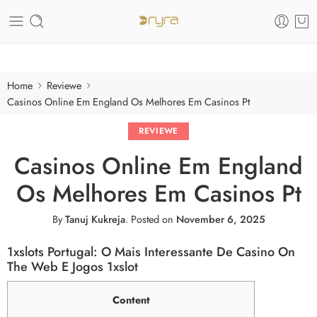
Care of your skin
Home
Reviewe
Casinos Online Em England Os Melhores Em Casinos Pt
REVIEWE
Casinos Online Em England
Os Melhores Em Casinos Pt
By
Tanuj Kukreja
.
Posted on
November 6, 2025
1xslots Portugal: O Mais Interessante De Casino On
The Web E Jogos 1xslot
Content