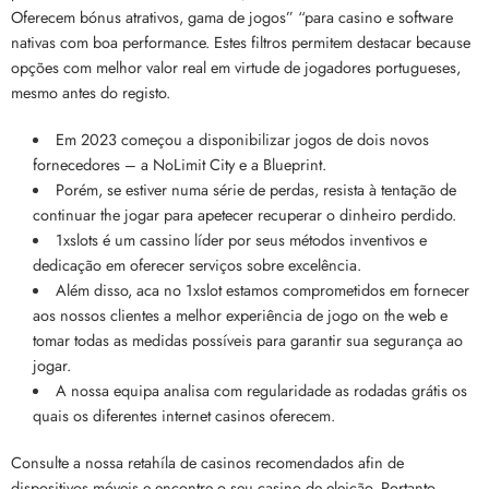
Oferecem bónus atrativos, gama de jogos” “para casino e software
nativas com boa performance. Estes filtros permitem destacar because
opções com melhor valor real em virtude de jogadores portugueses,
mesmo antes do registo.
Em 2023 começou a disponibilizar jogos de dois novos
fornecedores – a NoLimit City e a Blueprint.
Porém, se estiver numa série de perdas, resista à tentação de
continuar the jogar para apetecer recuperar o dinheiro perdido.
1xslots é um cassino líder por seus métodos inventivos e
dedicação em oferecer serviços sobre excelência.
Além disso, aca no 1xslot estamos comprometidos em fornecer
aos nossos clientes a melhor experiência de jogo on the web e
tomar todas as medidas possíveis para garantir sua segurança ao
jogar.
A nossa equipa analisa com regularidade as rodadas grátis os
quais os diferentes internet casinos oferecem.
Consulte a nossa retahíla de casinos recomendados afin de
dispositivos móveis e encontre o seu casino de eleição. Portanto,