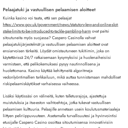
Pelaajatuki ja vastuullisen pelaamisen aloitteet
Kuinka kasino voi taata, että sen pelaajat
https://www.gov.uk/government/news/statutory-levy-and-online-slot-
stake-limits-to-be-introduced-to-tackle-gambling-harm
ovat paitsi
sitoutuneita myös suojassa? Caspero Casinolla vahvat
pelaajatukijärjestelmät ja vastuullisen pelaamisen aloitteet ovat
ensiarvoisen tärkeitä. Löydät omistautuneen tukitiimin, joka on
käytettävissä 24/7 ratkaisemaan kysymyksiisi ja huolenaiheisiisi
varmistaen, että pelikokemuksesi pysyy nautinnollisena ja
huolettomana. Kasino käyttää kehittyneitä algoritmeja
vedonlyöntimallien tarkkailuun, mikä auttaa tunnistamaan mahdolliset
riskipelaamiskäytökset varhaisessa vaiheessa.
Lisäksi käytössäsi on välineitä, kuten talletusrajoja, ajastettuja
muistutuksia ja itse-eston vaihtoehtoja, jotka tukevat vastuullisen
pelaamisen kulttuuria. Pelaajille annetaan usein koulutusmateriaaleja
liittyen peliriippuvuuteen. Asetamalla turvallisuutesi ja hyvinvointisi
etusijalle Caspero Casino osoittaa sitoutumisensa innovatiivisiin