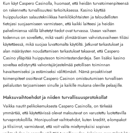
Kun käyt Caspero Casinolla, huomaat, että heidän turvatoimenpiteensä
on rakennettu turvallisuutesi tarkoituksessa. Kasino käyttää
huippuluokan salaustekniikkaa henkilökohtaisten ja taloudellisten
tietojesi suojaamiseen varmistaen, että kaikki laitteesi ja heidän
palvelimiensa välillä lähetetyt tiedot ovat turvassa. Usean vaiheen
todennus on sovellettu, mikä vaatii ylimääräisen vahvistusvaiheen tiliäsi
käytettäessä, mikä suojaa luvattomalta käytöltä. Jatkuvat tarkastukset ja
alan määräysten noudattamisen tarkastukset takaavat, että Caspero
Casino ylläpitää huipputason toimintastandardeja. Sen lisäksi kasino
soveltaa edistynyttä valvontajärjestelmää petollisen toiminnan
havaitsemiseksi ja estämiseksi välittömästi. Nämä proaktiiviset
toimenpiteet osoittavat Caspero Casinon omistautumisen turvallisen
pelialustan tarjoamiseen sinulle ja kaikille mukana oleville pelaajille.
Maksuvaihtoehdot ja niiden turvallisuusprotokollat
Vaikka nautit pelikokemuksesta Caspero Casinolla, on tärkeää
ymmärtää, että käytettävissä olevat maksutavat on varustettu luotettavilla
turvaprotokollilla. Monipuoliset vaihtoehdot, kuten kreditit, e-lompakot
ja tilisiirrot, varmistavat, että voit valita mieltymyksiisi sopivan