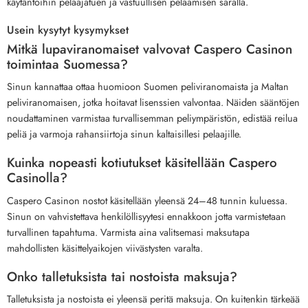
käytäntöihin pelaajatuen ja vastuullisen pelaamisen saralla.
Usein kysytyt kysymykset
Mitkä lupaviranomaiset valvovat Caspero Casinon
toimintaa Suomessa?
Sinun kannattaa ottaa huomioon Suomen peliviranomaista ja Maltan
peliviranomaisen, jotka hoitavat lisenssien valvontaa. Näiden sääntöjen
noudattaminen varmistaa turvallisemman peliympäristön, edistää reilua
peliä ja varmoja rahansiirtoja sinun kaltaisillesi pelaajille.
Kuinka nopeasti kotiutukset käsitellään Caspero
Casinolla?
Caspero Casinon nostot käsitellään yleensä 24–48 tunnin kuluessa.
Sinun on vahvistettava henkilöllisyytesi ennakkoon jotta varmistetaan
turvallinen tapahtuma. Varmista aina valitsemasi maksutapa
mahdollisten käsittelyaikojen viivästysten varalta.
Onko talletuksista tai nostoista maksuja?
Talletuksista ja nostoista ei yleensä peritä maksuja. On kuitenkin tärkeää