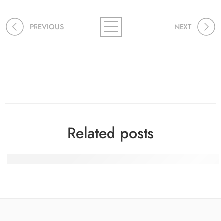
PREVIOUS
NEXT
Related posts
100 Gratis-Spins nach dem Beitritt bei BetAlice Casino a