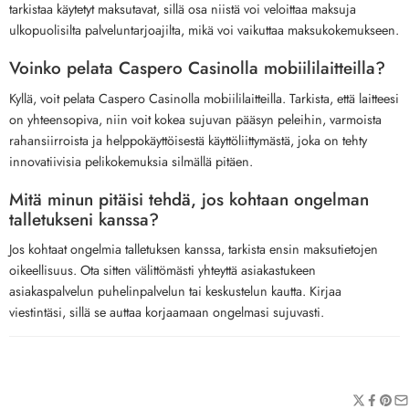
tarkistaa käytetyt maksutavat, sillä osa niistä voi veloittaa maksuja
ulkopuolisilta palveluntarjoajilta, mikä voi vaikuttaa maksukokemukseen.
Voinko pelata Caspero Casinolla mobiililaitteilla?
Kyllä, voit pelata Caspero Casinolla mobiililaitteilla. Tarkista, että laitteesi
on yhteensopiva, niin voit kokea sujuvan pääsyn peleihin, varmoista
rahansiirroista ja helppokäyttöisestä käyttöliittymästä, joka on tehty
innovatiivisia pelikokemuksia silmällä pitäen.
Mitä minun pitäisi tehdä, jos kohtaan ongelman
talletukseni kanssa?
Jos kohtaat ongelmia talletuksen kanssa, tarkista ensin maksutietojen
oikeellisuus. Ota sitten välittömästi yhteyttä asiakastukeen
asiakaspalvelun puhelinpalvelun tai keskustelun kautta. Kirjaa
viestintäsi, sillä se auttaa korjaamaan ongelmasi sujuvasti.