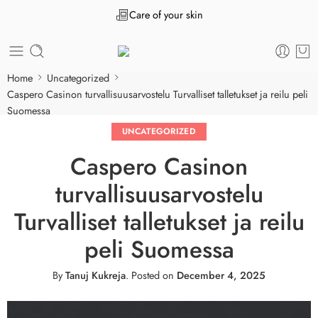
Care of your skin
Home
Uncategorized
Caspero Casinon turvallisuusarvostelu Turvalliset talletukset ja reilu peli
Suomessa
UNCATEGORIZED
Caspero Casinon
turvallisuusarvostelu
Turvalliset talletukset ja reilu
peli Suomessa
By
Tanuj Kukreja
.
Posted on
December 4, 2025