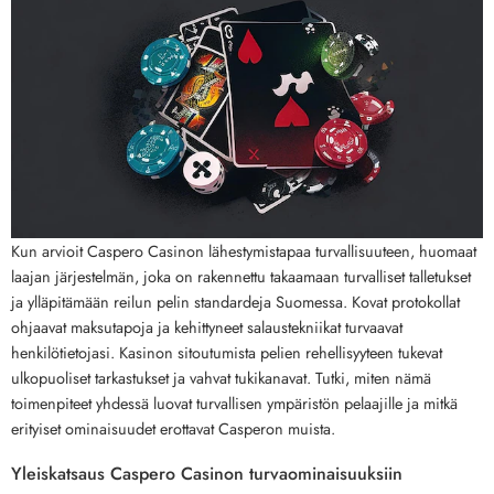
Kun arvioit Caspero Casinon lähestymistapaa turvallisuuteen, huomaat
laajan järjestelmän, joka on rakennettu takaamaan turvalliset talletukset
ja ylläpitämään reilun pelin standardeja Suomessa. Kovat protokollat
ohjaavat maksutapoja ja kehittyneet salaustekniikat turvaavat
henkilötietojasi. Kasinon sitoutumista pelien rehellisyyteen tukevat
ulkopuoliset tarkastukset ja vahvat tukikanavat. Tutki, miten nämä
toimenpiteet yhdessä luovat turvallisen ympäristön pelaajille ja mitkä
erityiset ominaisuudet erottavat Casperon muista.
Yleiskatsaus Caspero Casinon turvaominaisuuksiin