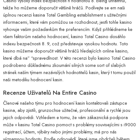
Casino vysoký index bezpečnosti h hodnotou 8. being unfaithful,
takže ho můžeme doporučit většině hráčů. Podívejte se em naši
úplnou recenzi kasina Total Gambling establishment s užitečnými
informacemi, které vám pomůžou se rozhodnout, jestli tohle kasino
vyhovuje vašim požadavkům the preferencím. Když přihlédneme ke
všem faktorům našeho hodnocení, kasino Total Casino dosáhlo
indexu bezpečnosti 8. 9, což představuje vysokou hodnotu. Toto
kasino můžeme doporučit většině hráčů hledajících online kasino,
které dbá na” “spravedlnost. V této recenzi bylo kasino Total Casino
podrobeno důkladnému zkoumání silných some sort of slabých
stránek naším týmem nezávislých hodnotitelů kasin, který t tomu použil
naši metodiku hodnocení kasin.
Recenze Uživatelů Na Entire Casino
Členové našeho týmu pro hodnocení kasin kontaktovali zástupce
kasina, aby zjistili, grunzochse užitečné, profesionální a rychlé jsou
jejich odpovědi. Vzhledem e tomu, že vám zákaznická podpora
může v kasinu Total Casino pomoct s problémy souvisejícími s i9000
registrací, účtem, výběry nebo jinými problémy, má pro nás
významnou hodnotu. Podle odpovědí, které jsme obdrželi během