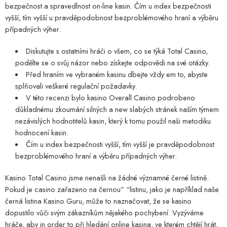
bezpečnost a spravedlnost on-line kasin. Čím u index bezpečnosti
vyšší, tím vyšší u pravděpodobnost bezproblémového hraní a výběru
případných výher.
Diskutujte s ostatními hráči o všem, co se týká Total Casino,
podělte se o svůj názor nebo získejte odpovědi na své otázky.
Před hraním ve vybraném kasinu dbejte vždy em to, abyste
splňovali veškeré regulační požadavky.
V této recenzi bylo kasino Overall Casino podrobeno
důkladnému zkoumání silných a new slabých stránek naším týmem
nezávislých hodnotitelů kasin, který k tomu použil naši metodiku
hodnocení kasin.
Čím u index bezpečnosti vyšší, tím vyšší je pravděpodobnost
bezproblémového hraní a výběru případných výher.
Kasino Total Casino jsme nenašli na žádné významné černé listině.
Pokud je casino zařazeno na černou” “listinu, jako je například naše
černá listina Kasino Guru, může to naznačovat, že se kasino
dopustilo vůči svým zákazníkům nějakého pochybení. Vyzýváme
hráče, aby in order to při hledání online kasina, ve kterém chtějí hrát,