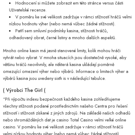
Hodnocení si můžete zobrazit em této stránce versus části
Uživatelské recenze.
V poměru ke své velikosti zadržuje v rámci stížností hráčů velmi
nízkou hodnotu výher (nebo nemá vůbec žádné stížnosti).
Patří sem smluvní podmínky kasina, stížnosti hráčů,
odhadovaný obrat, černé listiny a mnoho dalších aspektů.
Mnoho online kasin má jasně stanovené limity, kolik mohou hráči
vyhrát nebo vybrat. V mnoha situacích jsou dostatečně vysoké, aby
většinu hráčů neovlivnily, ale některá kasina ukládají poměrně
omezující omezení výher nebo výběrů. Informace o limitech výher a
výběrů kasina jsou uvedeny sixth is v následující tabulce.
( Výrobci The Girl (
“Při výpočtu indexu bezpečnosti každého kasina zohledňujeme
všechny stížnosti podané prostřednictvím našeho Centra pro řešení
stížností i stížnosti získané z jiných zdrojů. Na základě našich odhadů
nebo shromážděných dat je casino Total Casino velmi velké online
casino. V poměru ke své velikosti zadržuje v rámci stížností hráčů
velmi nízkou hodnotu výher (nebo nemá vůbec žádné stížnosti).