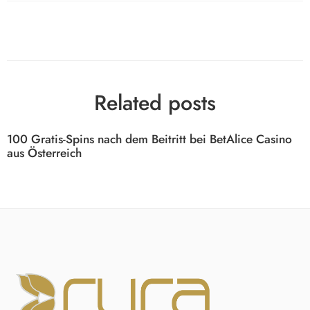
Related posts
100 Gratis-Spins nach dem Beitritt bei BetAlice Casino
aus Österreich