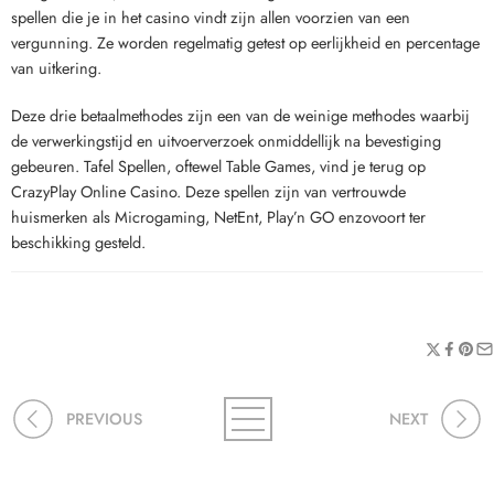
spellen die je in het casino vindt zijn allen voorzien van een
vergunning. Ze worden regelmatig getest op eerlijkheid en percentage
van uitkering.
Deze drie betaalmethodes zijn een van de weinige methodes waarbij
de verwerkingstijd en uitvoerverzoek onmiddellijk na bevestiging
gebeuren. Tafel Spellen, oftewel Table Games, vind je terug op
CrazyPlay Online Casino. Deze spellen zijn van vertrouwde
huismerken als Microgaming, NetEnt, Play’n GO enzovoort ter
beschikking gesteld.
PREVIOUS
NEXT