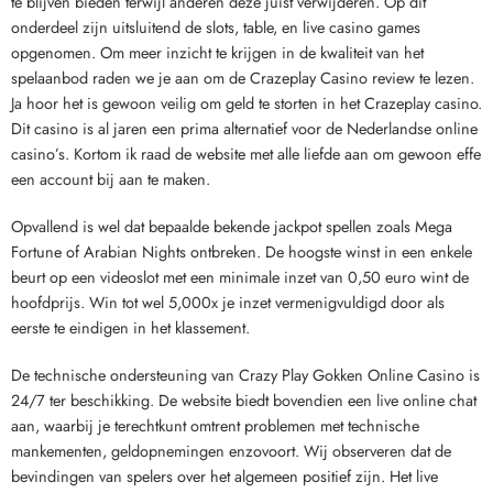
te blijven bieden terwijl anderen deze juist verwijderen. Op dit
onderdeel zijn uitsluitend de slots, table, en live casino games
opgenomen. Om meer inzicht te krijgen in de kwaliteit van het
spelaanbod raden we je aan om de Crazeplay Casino review te lezen.
Ja hoor het is gewoon veilig om geld te storten in het Crazeplay casino.
Dit casino is al jaren een prima alternatief voor de Nederlandse online
casino’s. Kortom ik raad de website met alle liefde aan om gewoon effe
een account bij aan te maken.
Opvallend is wel dat bepaalde bekende jackpot spellen zoals Mega
Fortune of Arabian Nights ontbreken. De hoogste winst in een enkele
beurt op een videoslot met een minimale inzet van 0,50 euro wint de
hoofdprijs. Win tot wel 5,000x je inzet vermenigvuldigd door als
eerste te eindigen in het klassement.
De technische ondersteuning van Crazy Play Gokken Online Casino is
24/7 ter beschikking. De website biedt bovendien een live online chat
aan, waarbij je terechtkunt omtrent problemen met technische
mankementen, geldopnemingen enzovoort. Wij observeren dat de
bevindingen van spelers over het algemeen positief zijn. Het live