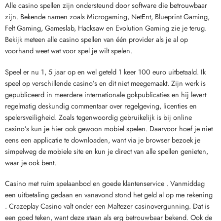
Alle casino spellen zijn ondersteund door software die betrouwbaar
zijn. Bekende namen zoals Microgaming, NetEnt, Blueprint Gaming,
Felt Gaming, Gameslab, Hacksaw en Evolution Gaming zie je terug.
Bekijk meteen alle casino spellen van één provider als je al op
voorhand weet wat voor spel je wilt spelen.
Speel er nu 1, 5 jaar op en wel geteld 1 keer 100 euro uitbetaald. Ik
speel op verschillende casino’s en dit niet meegemaakt. Zijn werk is
gepubliceerd in meerdere internationale gokpublicaties en hij levert
regelmatig deskundig commentaar over regelgeving, licenties en
spelersveiligheid. Zoals tegenwoordig gebruikelijk is bij online
casino’s kun je hier ook gewoon mobiel spelen. Daarvoor hoef je niet
eens een applicatie te downloaden, want via je browser bezoek je
simpelweg de mobiele site en kun je direct van alle spellen genieten,
waar je ook bent.
Casino met ruim spelaanbod en goede klantenservice . Vanmiddag
een uitbetaling gedaan en vanavond stond het geld al op me rekening
. Crazeplay Casino valt onder een Maltezer casinovergunning. Dat is
een goed teken, want deze staan als erg betrouwbaar bekend. Ook de