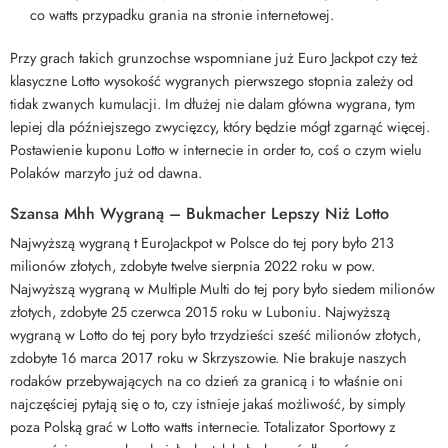
co watts przypadku grania na stronie internetowej.
Przy grach takich grunzochse wspomniane już Euro Jackpot czy też
klasyczne Lotto wysokość wygranych pierwszego stopnia zależy od
tidak zwanych kumulacji. Im dłużej nie dalam główna wygrana, tym
lepiej dla późniejszego zwycięzcy, który będzie mógł zgarnąć więcej.
Postawienie kuponu Lotto w internecie in order to, coś o czym wielu
Polaków marzyło już od dawna.
Szansa Mhh Wygraną – Bukmacher Lepszy Niż Lotto
Najwyższą wygraną t EuroJackpot w Polsce do tej pory było 213
milionów złotych, zdobyte twelve sierpnia 2022 roku w pow.
Najwyższą wygraną w Multiple Multi do tej pory było siedem milionów
złotych, zdobyte 25 czerwca 2015 roku w Luboniu. Najwyższą
wygraną w Lotto do tej pory było trzydzieści sześć milionów złotych,
zdobyte 16 marca 2017 roku w Skrzyszowie. Nie brakuje naszych
rodaków przebywających na co dzień za granicą i to właśnie oni
najczęściej pytają się o to, czy istnieje jakaś możliwość, by simply
poza Polską grać w Lotto watts internecie. Totalizator Sportowy z