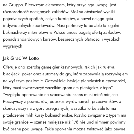
na Gruppo. Pierwszym elementem, który przyciąga uwagę, jest
różnorodność dostępnych zakładów. Można obstawiać wyniki
pojedynczych spotkań, całych turniejów, a nawet osiągnięcia
indywidualnych sportowców. Nasi partnerzy to be able to legalni
bukmacherzy internetowi w Polsce unces bogatą ofertą zakładów,
ponadstandardowych kursów, bezpiecznych płatności i wysokich
wygranych.
Jak Grać W Lotto
Oferuje ono szeroką gamę gier kasynowych, takich jak ruletka,
blackjack, poker oraz automaty do gry, które zapewniają rozrywkę em
najwyższym poziomie. Oczywiście istnieje pierwiastek niepewności,
który musi towarzyszyć wszelkim grom em pieniądze, z tego”
“względu operowanie na szacowaniu szans musi mieć miejsce.
Począwszy z pewniaków, poprzez wyrównanych przeciwników, a
skończywszy na z góry przegranych, wszystko to be able to ma
przełożenie mhh kursy bukmacherskie. Ryzyko związane z typem ma
swoje granice – szanse mniejsze niż 1/8 nie und nimmer powinny
być brane pod uwagę. Takie spotkania można traktować jako pewne