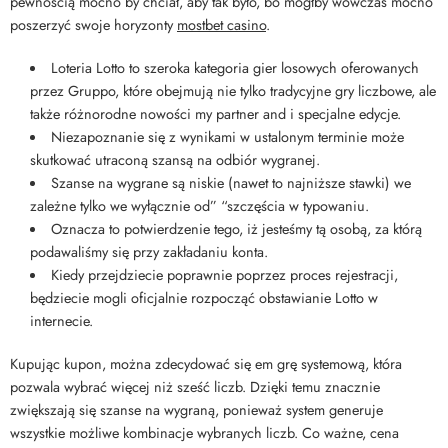
pewnością mocno by chciał, aby tak było, bo mógłby wówczas mocno
poszerzyć swoje horyzonty
mostbet casino
.
Loteria Lotto to szeroka kategoria gier losowych oferowanych
przez Gruppo, które obejmują nie tylko tradycyjne gry liczbowe, ale
także różnorodne nowości my partner and i specjalne edycje.
Niezapoznanie się z wynikami w ustalonym terminie może
skutkować utraconą szansą na odbiór wygranej.
Szanse na wygrane są niskie (nawet to najniższe stawki) we
zależne tylko we wyłącznie od” “szczęścia w typowaniu.
Oznacza to potwierdzenie tego, iż jesteśmy tą osobą, za którą
podawaliśmy się przy zakładaniu konta.
Kiedy przejdziecie poprawnie poprzez proces rejestracji,
będziecie mogli oficjalnie rozpocząć obstawianie Lotto w
internecie.
Kupując kupon, można zdecydować się em grę systemową, która
pozwala wybrać więcej niż sześć liczb. Dzięki temu znacznie
zwiększają się szanse na wygraną, ponieważ system generuje
wszystkie możliwe kombinacje wybranych liczb. Co ważne, cena