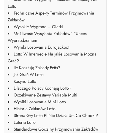
Lotto
Techniczne Aspekty Terminów Przyjmowania
Zakładów
Wysokie Wygrane – Gierki
Możliwość Wysyłania Zakładów” “Unces
Wyprzedzeniem
Wyniki Losowania Eurojackpot
Lotto W Internecie Na Jakie Losowania Można
Grać?
Ile Kosztują Zakłady Fetta?
Jak Grać W Lotto
Kasyno Lotto
Dlaczego Polacy Kochają Lotto?
Oczekiwane Zestawy Variable Multi
Wyniki Losowania Mini Lotto
Historia Zakładów Lotto
Strona Gry Lotto Pl Nie Działa Um Co Chodzi?
Loteria Lotto
Standardowe Godziny Przyjmowania Zakładów