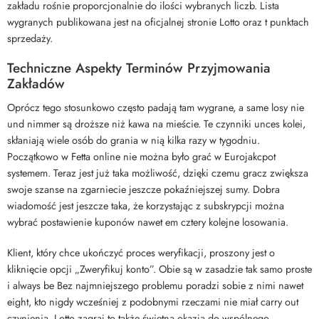
zakładu rośnie proporcjonalnie do ilości wybranych liczb. Lista
wygranych publikowana jest na oficjalnej stronie Lotto oraz t punktach
sprzedaży.
Techniczne Aspekty Terminów Przyjmowania
Zakładów
Oprócz tego stosunkowo często padają tam wygrane, a same losy nie
und nimmer są droższe niż kawa na mieście. Te czynniki unces kolei,
skłaniają wiele osób do grania w nią kilka razy w tygodniu.
Początkowo w Fetta online nie można było grać w Eurojakcpot
systemem. Teraz jest już taka możliwość, dzięki czemu gracz zwiększa
swoje szanse na zgarniecie jeszcze pokaźniejszej sumy. Dobra
wiadomość jest jeszcze taka, że korzystając z subskrypcji można
wybrać postawienie kuponów nawet em cztery kolejne losowania.
Klient, który chce ukończyć proces weryfikacji, proszony jest o
kliknięcie opcji „Zweryfikuj konto”. Obie są w zasadzie tak samo proste
i always be Bez najmniejszego problemu poradzi sobie z nimi nawet
eight, kto nigdy wcześniej z podobnymi rzeczami nie miał carry out
czynienia. Lotto zagraj to także świetna okazja do wspólnego