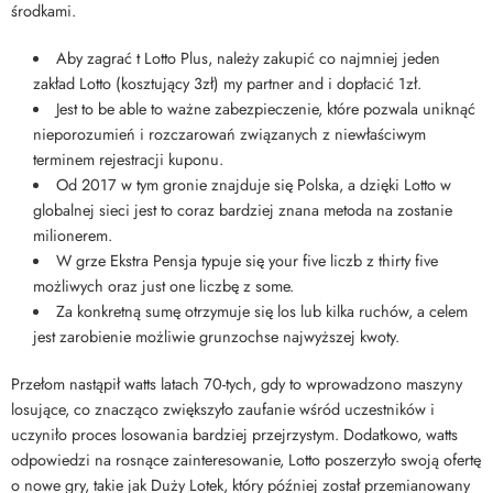
środkami.
Aby zagrać t Lotto Plus, należy zakupić co najmniej jeden
zakład Lotto (kosztujący 3zł) my partner and i dopłacić 1zł.
Jest to be able to ważne zabezpieczenie, które pozwala uniknąć
nieporozumień i rozczarowań związanych z niewłaściwym
terminem rejestracji kuponu.
Od 2017 w tym gronie znajduje się Polska, a dzięki Lotto w
globalnej sieci jest to coraz bardziej znana metoda na zostanie
milionerem.
W grze Ekstra Pensja typuje się your five liczb z thirty five
możliwych oraz just one liczbę z some.
Za konkretną sumę otrzymuje się los lub kilka ruchów, a celem
jest zarobienie możliwie grunzochse najwyższej kwoty.
Przełom nastąpił watts latach 70-tych, gdy to wprowadzono maszyny
losujące, co znacząco zwiększyło zaufanie wśród uczestników i
uczyniło proces losowania bardziej przejrzystym. Dodatkowo, watts
odpowiedzi na rosnące zainteresowanie, Lotto poszerzyło swoją ofertę
o nowe gry, takie jak Duży Lotek, który później został przemianowany