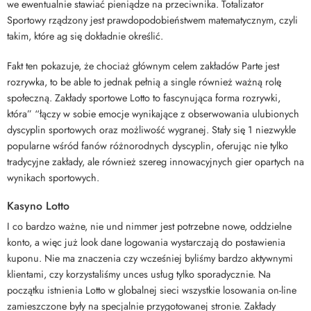
we ewentualnie stawiać pieniądze na przeciwnika. Totalizator
Sportowy rządzony jest prawdopodobieństwem matematycznym, czyli
takim, które ag się dokładnie określić.
Fakt ten pokazuje, że chociaż głównym celem zakładów Parte jest
rozrywka, to be able to jednak pełnią a single również ważną rolę
społeczną. Zakłady sportowe Lotto to fascynująca forma rozrywki,
która” “łączy w sobie emocje wynikające z obserwowania ulubionych
dyscyplin sportowych oraz możliwość wygranej. Stały się 1 niezwykle
popularne wśród fanów różnorodnych dyscyplin, oferując nie tylko
tradycyjne zakłady, ale również szereg innowacyjnych gier opartych na
wynikach sportowych.
Kasyno Lotto
I co bardzo ważne, nie und nimmer jest potrzebne nowe, oddzielne
konto, a więc już look dane logowania wystarczają do postawienia
kuponu. Nie ma znaczenia czy wcześniej byliśmy bardzo aktywnymi
klientami, czy korzystaliśmy unces usług tylko sporadycznie. Na
początku istnienia Lotto w globalnej sieci wszystkie losowania on-line
zamieszczone były na specjalnie przygotowanej stronie. Zakłady