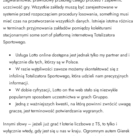
uczciwość gry. Wszystkie zakłady muszą być zarejestrowane w
systemie przed rozpoczęciem procedury losowania, something musi
mieć czas na przetworzenie wszystkich danych. Istnieje istotna różnica
w terminach przyjmowania zakładów pomiędzy kolekturami
stacjonarnymi some sort of platformą internetową Totalizatora
Sportowego.
Usługa Lotto online dostępna jest jednak tylko my partner and i
wyłącznie dla tych, którzy są w Polsce.
W razie wątpliwości zawsze możemy skontaktować się z
infolinią Totalizatora Sportowego, która udzieli nam precyzyjnych
informacji.
W dobie cyfryzacji, Lotto on the web stało się niezwykle
popularnym sposobem uczestnictwa w grach Gruppo.
Jedną z ważniejszych kwestii, na którą powinni zwrócić uwagę
gracze, jest terminowość potwierdzania wygranych.
Innymi słowy – jeżeli już grać t loterie liczbowe z TS, to tylko i
wyłącznie wtedy, gdy jest się u nas w kraju. Ogromnym autem Gierek