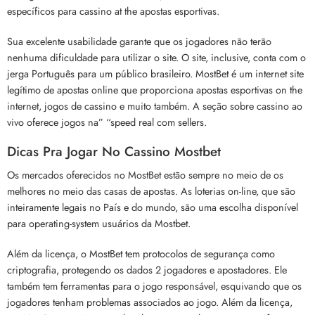
específicos para cassino at the apostas esportivas.
Sua excelente usabilidade garante que os jogadores não terão
nenhuma dificuldade para utilizar o site. O site, inclusive, conta com o
jerga Português para um público brasileiro. MostBet é um internet site
legítimo de apostas online que proporciona apostas esportivas on the
internet, jogos de cassino e muito também. A seção sobre cassino ao
vivo oferece jogos na” “speed real com sellers.
Dicas Pra Jogar No Cassino Mostbet
Os mercados oferecidos no MostBet estão sempre no meio de os
melhores no meio das casas de apostas. As loterias on-line, que são
inteiramente legais no País e do mundo, são uma escolha disponível
para operating-system usuários da Mostbet.
Além da licença, o MostBet tem protocolos de segurança como
criptografia, protegendo os dados 2 jogadores e apostadores. Ele
também tem ferramentas para o jogo responsável, esquivando que os
jogadores tenham problemas associados ao jogo. Além da licença,