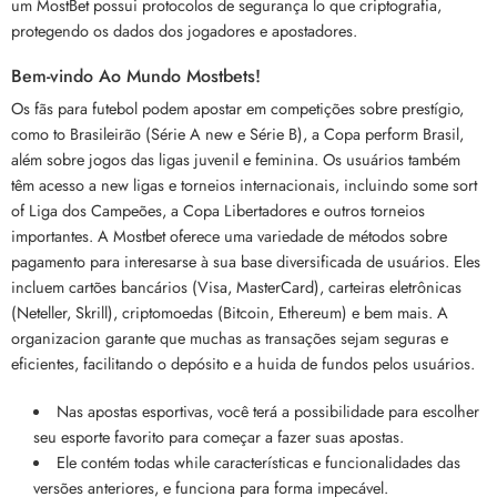
um MostBet possui protocolos de segurança lo que criptografia,
protegendo os dados dos jogadores e apostadores.
Bem-vindo Ao Mundo Mostbets!
Os fãs para futebol podem apostar em competições sobre prestígio,
como to Brasileirão (Série A new e Série B), a Copa perform Brasil,
além sobre jogos das ligas juvenil e feminina. Os usuários também
têm acesso a new ligas e torneios internacionais, incluindo some sort
of Liga dos Campeões, a Copa Libertadores e outros torneios
importantes. A Mostbet oferece uma variedade de métodos sobre
pagamento para interesarse à sua base diversificada de usuários. Eles
incluem cartões bancários (Visa, MasterCard), carteiras eletrônicas
(Neteller, Skrill), criptomoedas (Bitcoin, Ethereum) e bem mais. A
organizacion garante que muchas as transações sejam seguras e
eficientes, facilitando o depósito e a huida de fundos pelos usuários.
Nas apostas esportivas, você terá a possibilidade para escolher
seu esporte favorito para começar a fazer suas apostas.
Ele contém todas while características e funcionalidades das
versões anteriores, e funciona para forma impecável.