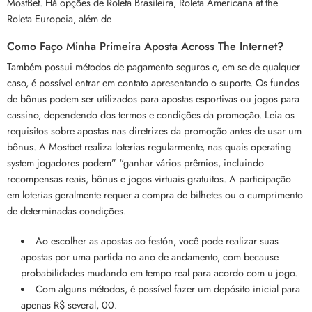
MostBet. Há opções de Roleta Brasileira, Roleta Americana at the
Roleta Europeia, além de
Como Faço Minha Primeira Aposta Across The Internet?
Também possui métodos de pagamento seguros e, em se de qualquer
caso, é possível entrar em contato apresentando o suporte. Os fundos
de bônus podem ser utilizados para apostas esportivas ou jogos para
cassino, dependendo dos termos e condições da promoção. Leia os
requisitos sobre apostas nas diretrizes da promoção antes de usar um
bônus. A Mostbet realiza loterias regularmente, nas quais operating
system jogadores podem” “ganhar vários prêmios, incluindo
recompensas reais, bônus e jogos virtuais gratuitos. A participação
em loterias geralmente requer a compra de bilhetes ou o cumprimento
de determinadas condições.
Ao escolher as apostas ao festón, você pode realizar suas
apostas por uma partida no ano de andamento, com because
probabilidades mudando em tempo real para acordo com u jogo.
Com alguns métodos, é possível fazer um depósito inicial para
apenas R$ several, 00.