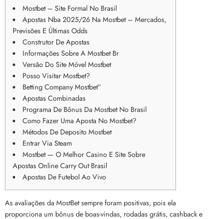
Mostbet – Site Formal No Brasil
Apostas Nba 2025/26 Na Mostbet – Mercados,
Previsões E Últimas Odds
Construtor De Apostas
Informações Sobre A Mostbet Br
Versão Do Site Móvel Mostbet
Posso Visitar Mostbet?
Betting Company Mostbet”
Apostas Combinadas
Programa De Bônus Da Mostbet No Brasil
Como Fazer Uma Aposta No Mostbet?
Métodos De Deposito Mostbet
Entrar Via Steam
Mostbet — O Melhor Casino E Site Sobre
Apostas Online Carry Out Brasil
Apostas De Futebol Ao Vivo
As avaliações da MostBet sempre foram positivas, pois ela
proporciona um bônus de boas-vindas, rodadas grátis, cashback e