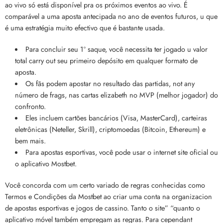
ao vivo só está disponível pra os próximos eventos ao vivo. É
comparável a uma aposta antecipada no ano de eventos futuros, u que
é uma estratégia muito efectivo que é bastante usada.
Para concluir seu 1º saque, você necessita ter jogado u valor
total carry out seu primeiro depósito em qualquer formato de
aposta.
Os fãs podem apostar no resultado das partidas, not any
número de frags, nas cartas elizabeth no MVP (melhor jogador) do
confronto.
Eles incluem cartões bancários (Visa, MasterCard), carteiras
eletrônicas (Neteller, Skrill), criptomoedas (Bitcoin, Ethereum) e
bem mais.
Para apostas esportivas, você pode usar o internet site oficial ou
o aplicativo Mostbet.
Você concorda com um certo variado de regras conhecidas como
Termos e Condições da Mostbet ao criar uma conta na organizacion
de apostas esportivas e jogos de cassino. Tanto o site” “quanto o
aplicativo móvel também empregam as regras. Para cependant