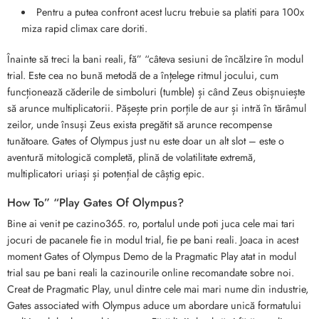
Pentru a putea confront acest lucru trebuie sa platiti para 100x
miza rapid climax care doriti.
Înainte să treci la bani reali, fă” “câteva sesiuni de încălzire în modul
trial. Este cea no bună metodă de a înțelege ritmul jocului, cum
funcționează căderile de simboluri (tumble) și când Zeus obișnuiește
să arunce multiplicatorii. Pășește prin porțile de aur și intră în tărâmul
zeilor, unde însuși Zeus exista pregătit să arunce recompense
tunătoare. Gates of Olympus just nu este doar un alt slot – este o
aventură mitologică completă, plină de volatilitate extremă,
multiplicatori uriași și potențial de câștig epic.
How To” “Play Gates Of Olympus?
Bine ai venit pe cazino365. ro, portalul unde poti juca cele mai tari
jocuri de pacanele fie in modul trial, fie pe bani reali. Joaca in acest
moment Gates of Olympus Demo de la Pragmatic Play atat in modul
trial sau pe bani reali la cazinourile online recomandate sobre noi.
Creat de Pragmatic Play, unul dintre cele mai mari nume din industrie,
Gates associated with Olympus aduce um abordare unică formatului