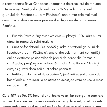
director pentru Royal Caribbean, companie de croazieră de renume
internațional. Sunt co-fondatorul Cazino365 și administratorul
grupului de Facebook „Iubim Păcănele”, una dintre cele mai mari
comunități online destinate pasionaților de jocuri de noroc noise
România.
Funcția Reward Buy este excelentă — plătești 100x miza și intri
direct în runda de rotiri gratuite.
Sunt co-fondatorul Cazino365 și administratorul grupului de
Facebook „Iubim Păcănele”, una dintre cele mai mari comunități
online destinate pasionaților de jocuri de noroc din România.
Așadar, pregătește-te, activează funcția Ante Bet dacă te simți
curajos și vezi dacă zeii sunt sobre partea ta.
Indiferent de nivelul de experiență, jucătorii se pot bucura de
beneficiile și provocările pe attention acest joc votre aduce la masa
de joc virtuală.
Cu el RTP de 96. 5% jocul el unul foarte volatil iar castigurile sunt rare
si mari. Daca vrei sa iti cresti sansele de castig la acest joc atunci este
recomandat una jocul pe bani reali sa iei si un reward la unul dintre