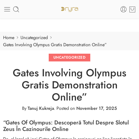
Care of your skin
Home
Uncategorized
Gates Involving Olympus Gratis Demonstration Online”
UNCATEGORIZED
Gates Involving Olympus
Gratis Demonstration
Online”
By
Tanuj Kukreja
.
Posted on
November 17, 2025
“Gates Of Olympus: Descoperă Totul Despre Slotul
Zeus În Cazinourile Online
Da, el legal să joci Gates of Olympus la cazinouri on-line licențiate în