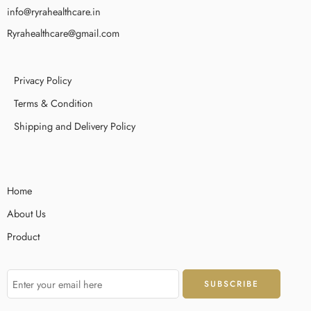
info@ryrahealthcare.in
Ryrahealthcare@gmail.com
Privacy Policy
Terms & Condition
Shipping and Delivery Policy
Home
About Us
Product