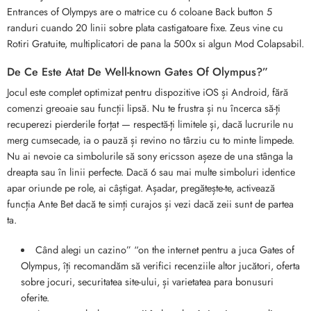
Entrances of Olympys are o matrice cu 6 coloane Back button 5
randuri cuando 20 linii sobre plata castigatoare fixe. Zeus vine cu
Rotiri Gratuite, multiplicatori de pana la 500x si algun Mod Colapsabil.
De Ce Este Atat De Well-known Gates Of Olympus?”
Jocul este complet optimizat pentru dispozitive iOS și Android, fără
comenzi greoaie sau funcții lipsă. Nu te frustra și nu încerca să-ți
recuperezi pierderile forțat — respectă-ți limitele și, dacă lucrurile nu
merg cumsecade, ia o pauză și revino no târziu cu to minte limpede.
Nu ai nevoie ca simbolurile să sony ericsson așeze de una stânga la
dreapta sau în linii perfecte. Dacă 6 sau mai multe simboluri identice
apar oriunde pe role, ai câștigat. Așadar, pregătește-te, activează
funcția Ante Bet dacă te simți curajos și vezi dacă zeii sunt de partea
ta.
Când alegi un cazino” “on the internet pentru a juca Gates of
Olympus, îți recomandăm să verifici recenziile altor jucători, oferta
sobre jocuri, securitatea site-ului, și varietatea para bonusuri
oferite.