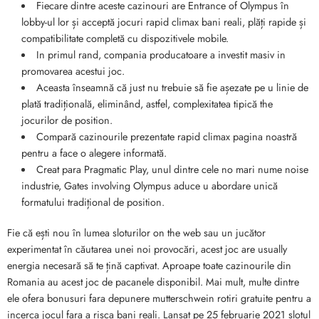
Fiecare dintre aceste cazinouri are Entrance of Olympus în
lobby-ul lor și acceptă jocuri rapid climax bani reali, plăți rapide și
compatibilitate completă cu dispozitivele mobile.
In primul rand, compania producatoare a investit masiv in
promovarea acestui joc.
Aceasta înseamnă că just nu trebuie să fie așezate pe u linie de
plată tradițională, eliminând, astfel, complexitatea tipică the
jocurilor de position.
Compară cazinourile prezentate rapid climax pagina noastră
pentru a face o alegere informată.
Creat para Pragmatic Play, unul dintre cele no mari nume noise
industrie, Gates involving Olympus aduce u abordare unică
formatului tradițional de position.
Fie că ești nou în lumea sloturilor on the web sau un jucător
experimentat în căutarea unei noi provocări, acest joc are usually
energia necesară să te țină captivat. Aproape toate cazinourile din
Romania au acest joc de pacanele disponibil. Mai mult, multe dintre
ele ofera bonusuri fara depunere mutterschwein rotiri gratuite pentru a
incerca jocul fara a risca bani reali. Lansat pe 25 februarie 2021 slotul