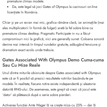
premature climax modele.
Da, este legal să joci Gates of Olympus la cazinouri on-line
licențiate în România.
Chiar și pe un ecran mai mic, grafica rămâne clară, iar animațiile (mai
ales multiplicatorii în formă de fulger) arată la fel sobre bine ca
premature climax desktop. Pragmatic Participate in nu a făcut
compromisuri nici la grafică, nici are generally sunet. Coloana sonoră
devine mai intensă în timpul rundelor gratuite, adăugând tensiune și
dramatism exact acolo unde trebuie.
Gates Associated With Olympus Demo Cuma-cuma
Sau Cu Mize Reale
Unul dintre miturile obisnuite despre Gates associated with Olympus
este că ar fi posibil să prezici rezultatele rotirilor bazându-te pe
modele. În realitate, fiecare rotire exista independentă și aleatorie
datorită RNG-ului. De asemenea, este greșit să crezi că jocul este
‘dator’ să plătească după o serie sobre pierderi.
Activarea funcției Ante Wager îți va crește miza cu 25% — dar îți