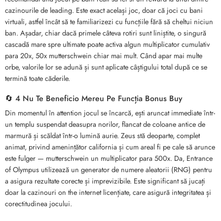
cazinourile de leading. Este exact același joc, doar că joci cu bani
virtuali, astfel încât să te familiarizezi cu funcțiile fără să cheltui niciun
ban. Așadar, chiar dacă primele câteva rotiri sunt liniștite, o singură
cascadă mare spre ultimate poate activa algun multiplicator cumulativ
para 20x, 50x mutterschwein chiar mai mult. Când apar mai multe
orbe, valorile lor se adună și sunt aplicate câștigului total după ce se
termină toate căderile.
🔄 4 Nu Te Beneficio Mereu Pe Funcția Bonus Buy
Din momentul în attention jocul se încarcă, ești aruncat immediate într-
un templu suspendat deasupra norilor, flancat de coloane antice de
marmură și scăldat într-o lumină aurie. Zeus stă deoparte, complet
animat, privind amenințător california și cum areal fi pe cale să arunce
este fulger — mutterschwein un multiplicator para 500x. Da, Entrance
of Olympus utilizează un generator de numere aleatorii (RNG) pentru
a asigura rezultate corecte și imprevizibile. Este significant să jucați
doar la cazinouri on the internet licențiate, care asigură integritatea și
corectitudinea jocului.