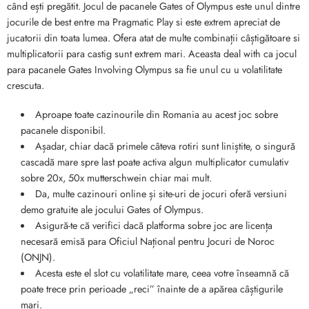
când ești pregătit. Jocul de pacanele Gates of Olympus este unul dintre
jocurile de best entre ma Pragmatic Play si este extrem apreciat de
jucatorii din toata lumea. Ofera atat de multe combinații câștigătoare si
multiplicatorii para castig sunt extrem mari. Aceasta deal with ca jocul
para pacanele Gates Involving Olympus sa fie unul cu u volatilitate
crescuta.
Aproape toate cazinourile din Romania au acest joc sobre
pacanele disponibil.
Așadar, chiar dacă primele câteva rotiri sunt liniștite, o singură
cascadă mare spre last poate activa algun multiplicator cumulativ
sobre 20x, 50x mutterschwein chiar mai mult.
Da, multe cazinouri online și site-uri de jocuri oferă versiuni
demo gratuite ale jocului Gates of Olympus.
Asigură-te că verifici dacă platforma sobre joc are licența
necesară emisă para Oficiul Național pentru Jocuri de Noroc
(ONJN).
Acesta este el slot cu volatilitate mare, ceea votre înseamnă că
poate trece prin perioade „reci” înainte de a apărea câștigurile
mari.