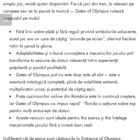
simplu joc, există ajutor disponibil. Fie că joci din tren, lo relaxezi pe
canapea sau iei to pauză la muncă — Gates of Olympus rulează
impecabil pe mobil.
Fără linii sobre plată și fără reguli privind simbolurile adiacente,
acest joc are un cara de câștig “oriunde pe ecran”, oferind fiecărei
rotiri to șansă la glorie.
Adaptabilitatea și o bună cunoaștere a mecanicilor jocului pot
transforma to sesiune de sloturi relaxantă într-o experiență
palpitantă și posibil profitabilă.
Gates of Olympus just nu este doar este alt slot – este o
aventură mitologică completă, plină de volatilitate extremă,
multiplicatori uriași și potențial de câștig epic.
Piața cazinourilor online din România este în continuă creștere,
iar Gates of Olympus s-a impus rapid” “florida o opțiune sobre top
pentru mulți entuziaști de sloturi.
Aceste versiuni sunt ideale pentru the exersa și the înțelege
mecanismele jocului fără a investi bani reali.
Indiferent cât de epice sunt câștigurile în Entrance of Olympus,