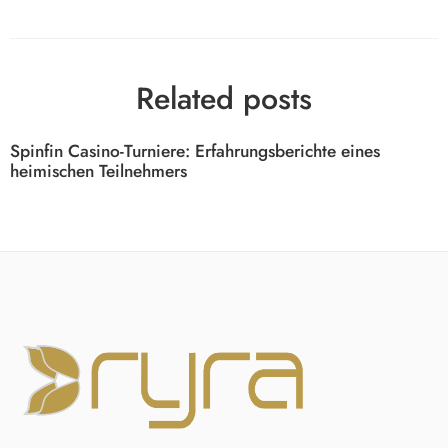
Related posts
Spinfin Casino-Turniere: Erfahrungsberichte eines
heimischen Teilnehmers