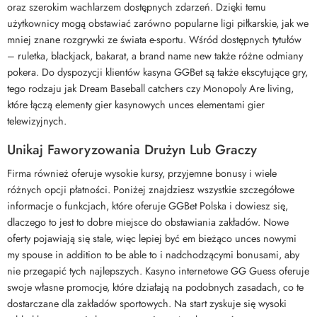
oraz szerokim wachlarzem dostępnych zdarzeń. Dzięki temu
użytkownicy mogą obstawiać zarówno popularne ligi piłkarskie, jak we
mniej znane rozgrywki ze świata e-sportu. Wśród dostępnych tytułów
– ruletka, blackjack, bakarat, a brand name new także różne odmiany
pokera. Do dyspozycji klientów kasyna GGBet są także ekscytujące gry,
tego rodzaju jak Dream Baseball catchers czy Monopoly Are living,
które łączą elementy gier kasynowych unces elementami gier
telewizyjnych.
Unikaj Faworyzowania Drużyn Lub Graczy
Firma również oferuje wysokie kursy, przyjemne bonusy i wiele
różnych opcji płatności. Poniżej znajdziesz wszystkie szczegółowe
informacje o funkcjach, które oferuje GGBet Polska i dowiesz się,
dlaczego to jest to dobre miejsce do obstawiania zakładów. Nowe
oferty pojawiają się stale, więc lepiej być em bieżąco unces nowymi
my spouse in addition to be able to i nadchodzącymi bonusami, aby
nie przegapić tych najlepszych. Kasyno internetowe GG Guess oferuje
swoje własne promocje, które działają na podobnych zasadach, co te
dostarczane dla zakładów sportowych. Na start zyskuje się wysoki