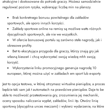
atrakcyjne i dostosowane do potrzeb graczy. Możesz samodzielnie
regulować poziom ryzyka, wybierając liczbę min na planszy.
Brak konkretnego bonusu powitalnego dla zakładów
sportowych, ale sporo innych korzyści.
Zakłady sportowe online na remisy są możliwe watts różnych
dyscyplinach sportowych, ale nie we wszystkich.
W ofercie bonusowej portalu są zarówno stałe nagrody, jak i
okresowe profity.
Bet to ekscytująca przygoda dla graczy, którzy znają gry jak
własną kieszeń i chcą wykorzystać swoją wiedzę mhh swoją
korzyść.
Wykorzystanie linku promocyjnego generuje nagrodę 10
european, której można użyć w zakładach em sport lub e-sporty.
Jest to opcja testowa, w której otrzymasz wirtualne pieniądze, a proces
będzie taki sam jak t automatach na prawdziwe pieniądze. Daje to be
able to możliwość przetestowania gry, zrozumienia jej mechaniki,
oceny sposobu naliczania wypłat, zakładów, linii itp. Otwórz linię
sportową (dyscyplina unces meczami) i wybierz wydarzenie, na które