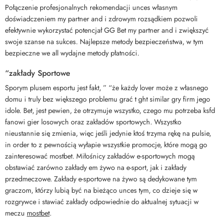
Połączenie profesjonalnych rekomendacji unces własnym
doświadczeniem my partner and i zdrowym rozsądkiem pozwoli
efektywnie wykorzystać potencjał GG Bet my partner and i zwiększyć
swoje szanse na sukces. Najlepsze metody bezpieczeństwa, w tym
bezpieczne we all wydajne metody płatności.
“zakłady Sportowe
Sporym plusem esportu jest fakt, ” “że każdy lover może z własnego
domu i truly bez większego problemu grać t ght similar gry firm jego
idole. Bet, jest pewien, że otrzymuje wszystko, czego mu potrzeba ksfd
fanowi gier losowych oraz zakładów sportowych. Wszystko
nieustannie się zmienia, więc jeśli jedynie ktoś trzyma rękę na pulsie,
in order to z pewnością wyłapie wszystkie promocje, które mogą go
zainteresować mostbet. Miłośnicy zakładów e-sportowych mogą
obstawiać zarówno zakłady em żywo na e-sport, jak i zakłady
przedmeczowe. Zakłady e-sportowe na żywo są dedykowane tym
graczom, którzy lubią być na bieżąco unces tym, co dzieje się w
rozgrywce i stawiać zakłady odpowiednie do aktualnej sytuacji w
meczu
mostbet
.