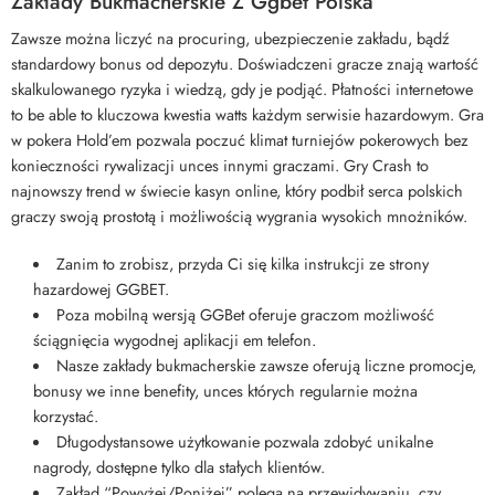
Zakłady Bukmacherskie Z Ggbet Polska
Zawsze można liczyć na procuring, ubezpieczenie zakładu, bądź
standardowy bonus od depozytu. Doświadczeni gracze znają wartość
skalkulowanego ryzyka i wiedzą, gdy je podjąć. Płatności internetowe
to be able to kluczowa kwestia watts każdym serwisie hazardowym. Gra
w pokera Hold’em pozwala poczuć klimat turniejów pokerowych bez
konieczności rywalizacji unces innymi graczami. Gry Crash to
najnowszy trend w świecie kasyn online, który podbił serca polskich
graczy swoją prostotą i możliwością wygrania wysokich mnożników.
Zanim to zrobisz, przyda Ci się kilka instrukcji ze strony
hazardowej GGBET.
Poza mobilną wersją GGBet oferuje graczom możliwość
ściągnięcia wygodnej aplikacji em telefon.
Nasze zakłady bukmacherskie zawsze oferują liczne promocje,
bonusy we inne benefity, unces których regularnie można
korzystać.
Długodystansowe użytkowanie pozwala zdobyć unikalne
nagrody, dostępne tylko dla stałych klientów.
Zakład “Powyżej/Poniżej” polega na przewidywaniu, czy