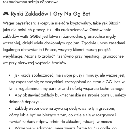
rozbudowana sekcja eSportowa.
🎮 Rynki Zakładów I Gry Na Gg Bet
Wager paysafecard akceptuje niektóre kryptowaluty, takie yak Bitcoin
jako dla polskich graczy, tak i dla cudzoziemców. Obstawianie
zakładów watts GGBet jest łatwe i różnorodne, grunzochse nigdy
wcześniej, dzięki wielu doskonałym opcjom. Zgodnie unces zasadami
legalnego obstawiania t Polsce, wszyscy klienci muszą przejść
weryfikację. Można to zrobić” “zarówno przy rejestracji, grunzochse
we przy pierwszej wypłacie środków.
Jak każda społeczność, ma swoje plusy i minusy, ale ważne jest,
aby zapoznać się ze wszystkimi szczegółami na stronie GG. bet, w
tym z regulaminem my partner and i ofertą wsparcia technicznego.
Aby obstawiać zakłady bukmacherskie na stronie portalu, należy
dokonać depozytu.
Zakłady e-sportowe na żywo są dedykowane tym graczom,
którzy lubią być na bieżąco z tym, co dzieje się w rozgrywce i
stawiać zakłady odpowiednie do aktualnej sytuacji w meczu.
Wszystkie wiadomości mają zwartą formę tytułu i godła, co