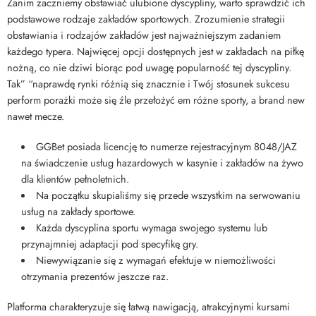
Zanim zaczniemy obstawiać ulubione dyscypliny, warto sprawdzić ich
podstawowe rodzaje zakładów sportowych. Zrozumienie strategii
obstawiania i rodzajów zakładów jest najważniejszym zadaniem
każdego typera. Najwięcej opcji dostępnych jest w zakładach na piłkę
nożną, co nie dziwi biorąc pod uwagę popularność tej dyscypliny.
Tak” “naprawdę rynki różnią się znacznie i Twój stosunek sukcesu
perform porażki może się źle przełożyć em różne sporty, a brand new
nawet mecze.
GGBet posiada licencję to numerze rejestracyjnym 8048/JAZ
na świadczenie usług hazardowych w kasynie i zakładów na żywo
dla klientów pełnoletnich.
Na początku skupialiśmy się przede wszystkim na serwowaniu
usług na zakłady sportowe.
Każda dyscyplina sportu wymaga swojego systemu lub
przynajmniej adaptacji pod specyfikę gry.
Niewywiązanie się z wymagań efektuje w niemożliwości
otrzymania prezentów jeszcze raz.
Platforma charakteryzuje się łatwą nawigacją, atrakcyjnymi kursami