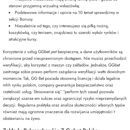
stanowi przyjemną wizualną wskazówkę.
Podstawowe informacje i opinie na 10 temat sprawdzimy w
sekcji Bonusy.
Niezależnie od tego, czy interesujesz się piłką nożną,
koszykówką, czy tenisem, znajdziesz tu szeroki wybór rynków i
atrakcyjne kursy.
Korzystanie z usług GGbet jest bezpieczne, a dane użytkowników są
chronione przed nieuprawnionym dostępem. Nie musisz przechodzić
weryfikacji, aby korzystać z maszyn czy zakładów. Jednakże, GGbet
zastrzega sobie prawo perform zażądania weryfikacji watts dowolnym
momencie. Tak, GG Bet posiada stosowną licencję i działa legalnie
mhh rynku polskim, company gwarantuje bezpieczeństwo oraz
rzetelność usług. Stosowanie się” “perform tych zasad pozwala
zwiększyć szanse em sukces oraz ograniczyć ryzyko nieprzemyślanych
decyzji. Regularna praktyka oraz analiza skuteczności własnych typów
również mają ogromne znaczenie dla rozwijania umiejętności t
obstawianiu na żywo.