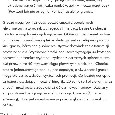
określona wartość (np. liczba punktów, goli) w meczu przekroczy
(Powyżej) lub nie osiągnie (Poniżej) ustalonej granicy.
Gracze mogą również doświadczyć emocji z popularnych
teleturniejów na żywo jak Outrageous Time bądź Desire Catcher, a
new także innych ciekawych wydarzeń. GGbet on the internet on line
on line casino wyróżnia się także ofertą gry watts ruletkę na żywo, co
kusi graczy, którzy cenią sobie realistyczne doświadczenie transmisji
prosto ze studia. Wypłacone środki bonusowe wymagają 30-krotnego
obrócenia, natomiast wygrane uzyskane z darmowych spinów muszą
być przewinięte 40 razy watts ciągu pierwszych pięciu dni. Chociaż
brak tu jednorazowego bonusu bez depozytu, doświadczeni gracze
mogą skorzystać z dwóch cyklicznych promocji. Co tydzień dostępne
są bonusy oscylujące między a thing like 20 some sort of złotych, wraz
unces” “możliwością zdobycia aż 66 darmowych spinów. Działamy
em podstawie licencji wydawanej przez rząd Curacao (Curacao
eGaming), która jest akceptowana poprzez większość europejskich
państw.