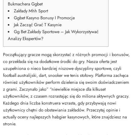
Bukmachera Ggbet
Zakłady Mhh Sport
Ggbet Kasyno Bonusy I Promocje
Jak Zacząć Grać T Kasynie
Gg Bet Zakłady Sportowe – Jak Wykorzystywać
Analizy Ekspertów?
Początkujący gracze mogą skorzystać z różnych promocji i bonusów,
co przekłada się na dodatkowe środki do gry. Nasza oferta jest
uzupełniona o nieco bardziej niszowe dyscypliny sportowe, czyli
football australijski, dart, snooker we tenis stołowy. Platforma zachęca
również użytkowników perform dzielenia się swoim doświadczeniem
z grami. Zaczynało jako” “niewielkie miejsce dla kilkuset
użytkowników, z czasem rozrastając się do miliona aktywnych graczy.
Każdego dnia liczba konstruera wzrasta, gdy przybywają nowi
użytkownicy chętni do obstawiania zakładów. Przeczytaj opinie i
actually oceny najlepszych habgier kasynowych, które znajdziesz na
stronie.