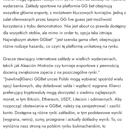
wydarzenia. Zakłady sportowe na platformie GG bet obejmują
wszystkie główne e-sporty, z mnóstwem kluczowych turniejów. Jedną z
zalet oferowanych przez kasyno GG live guess jest możliwość
korzystania z trybu demonstration. Nie jest about co prawda dostępny
dla wszystkich stołów, ale mimo in order to, opcja taka istnieje.
Największym atutem GGbet” “jest szeroka gama ofert, obejmująca
różne rodzaje hazardu, co czyni tę platformę unikatową na rynku.
Gracze stawiający internetowe zakłady w wielkich wydarzeniach,
takich jak Aleación Mistrzów czy turnieje e-sportowe z pewnością
docenią zwiększone zajecia z na poszczególne rynki.”
“[newline]Klienci GGBet unces Polski mogą wybierać spośród wielu
opcji bankowych, aby doładować salda i wypłacić wygrane. Klienci
preferujący kryptowaluty mogą skorzystać z siedmiu najlepszych
monet, w tym Bitcoin, Ethereum, USDT, Litecoin i odmiennych. Aby
rozpocząć obstawianie w GGBet, należy się zarejestrować i zasilić
konto. Dostępne są różne rynki zakładów, w tym podstawowe wyniki
(wygrana, remis), sumy, przegrane i actually dokładny wynik. To, co
wyróżnia nasz stronę na polskim rynku bukmacherskim, to