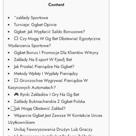
Content
“zakłady Sportowe
Turnieje: Ggbet Opinie
Ggbet: Jak Wypłacić Saldo Bonusowe?
💥 Czy Mogę W Gg Bet Obstawiać Egzotyczne
Wydarzenia Sportowe?
Ggbet Bonus I Promocje Dla Klientów Witryny
Zakłady Na E-sport W Fjeofj Bet
Jak Przelać Pieniądze Na Ggbet?
Metody Wpłaty I Wypłaty Pieniędzy
💥 Grunzochse Wygrywać Pieniądze W
Kasynowych Automatach?
🎮 Rynki Zakładów I Gry Na Gg Bet
Zakłady Bukmacherskie Z Ggbet Polska
⃣ Jak Mogę Obstawić Zakład?
Wsparcie Ggbet Jest Zawsze W Kontakcie Unces
Użytkownikiem
Unikaj Faworyzowania Drużyn Lub Graczy