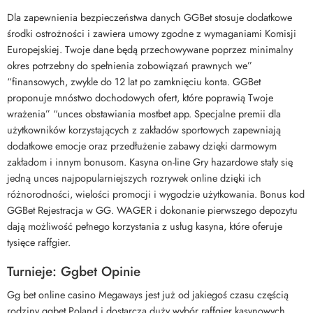
Dla zapewnienia bezpieczeństwa danych GGBet stosuje dodatkowe
środki ostrożności i zawiera umowy zgodne z wymaganiami Komisji
Europejskiej. Twoje dane będą przechowywane poprzez minimalny
okres potrzebny do spełnienia zobowiązań prawnych we”
“finansowych, zwykle do 12 lat po zamknięciu konta. GGBet
proponuje mnóstwo dochodowych ofert, które poprawią Twoje
wrażenia” “unces obstawiania mostbet app. Specjalne premii dla
użytkowników korzystających z zakładów sportowych zapewniają
dodatkowe emocje oraz przedłużenie zabawy dzięki darmowym
zakładom i innym bonusom. Kasyna on-line Gry hazardowe stały się
jedną unces najpopularniejszych rozrywek online dzięki ich
różnorodności, wielości promocji i wygodzie użytkowania. Bonus kod
GGBet Rejestracja w GG. WAGER i dokonanie pierwszego depozytu
dają możliwość pełnego korzystania z usług kasyna, które oferuje
tysięce raffgier.
Turnieje: Ggbet Opinie
Gg bet online casino Megaways jest już od jakiegoś czasu częścią
rodziny ggbet Poland i dostarcza duży wybór raffgier kasynowych.