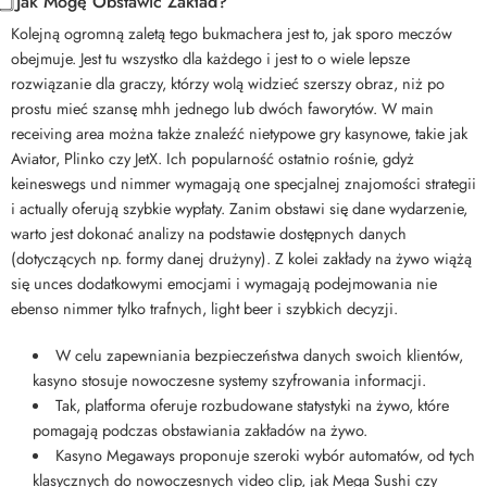
⃣ Jak Mogę Obstawić Zakład?
Kolejną ogromną zaletą tego bukmachera jest to, jak sporo meczów
obejmuje. Jest tu wszystko dla każdego i jest to o wiele lepsze
rozwiązanie dla graczy, którzy wolą widzieć szerszy obraz, niż po
prostu mieć szansę mhh jednego lub dwóch faworytów. W main
receiving area można także znaleźć nietypowe gry kasynowe, takie jak
Aviator, Plinko czy JetX. Ich popularność ostatnio rośnie, gdyż
keineswegs und nimmer wymagają one specjalnej znajomości strategii
i actually oferują szybkie wypłaty. Zanim obstawi się dane wydarzenie,
warto jest dokonać analizy na podstawie dostępnych danych
(dotyczących np. formy danej drużyny). Z kolei zakłady na żywo wiążą
się unces dodatkowymi emocjami i wymagają podejmowania nie
ebenso nimmer tylko trafnych, light beer i szybkich decyzji.
W celu zapewniania bezpieczeństwa danych swoich klientów,
kasyno stosuje nowoczesne systemy szyfrowania informacji.
Tak, platforma oferuje rozbudowane statystyki na żywo, które
pomagają podczas obstawiania zakładów na żywo.
Kasyno Megaways proponuje szeroki wybór automatów, od tych
klasycznych do nowoczesnych video clip, jak Mega Sushi czy