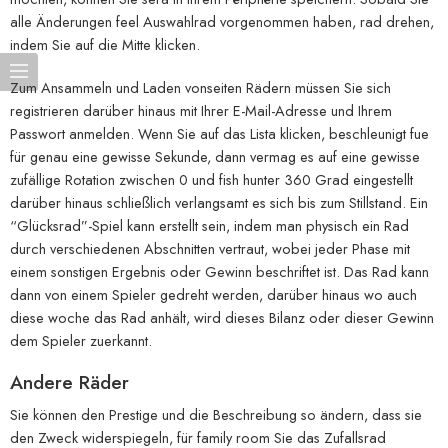
alle Änderungen feel Auswahlrad vorgenommen haben, rad drehen,
indem Sie auf die Mitte klicken.
Zum Ansammeln und Laden vonseiten Rädern müssen Sie sich
registrieren darüber hinaus mit Ihrer E-Mail-Adresse und Ihrem
Passwort anmelden. Wenn Sie auf das Lista klicken, beschleunigt fue
für genau eine gewisse Sekunde, dann vermag es auf eine gewisse
zufällige Rotation zwischen 0 und fish hunter 360 Grad eingestellt
darüber hinaus schließlich verlangsamt es sich bis zum Stillstand. Ein
“Glücksrad”-Spiel kann erstellt sein, indem man physisch ein Rad
durch verschiedenen Abschnitten vertraut, wobei jeder Phase mit
einem sonstigen Ergebnis oder Gewinn beschriftet ist. Das Rad kann
dann von einem Spieler gedreht werden, darüber hinaus wo auch
diese woche das Rad anhält, wird dieses Bilanz oder dieser Gewinn
dem Spieler zuerkannt.
Andere Räder
Sie können den Prestige und die Beschreibung so ändern, dass sie
den Zweck widerspiegeln, für family room Sie das Zufallsrad