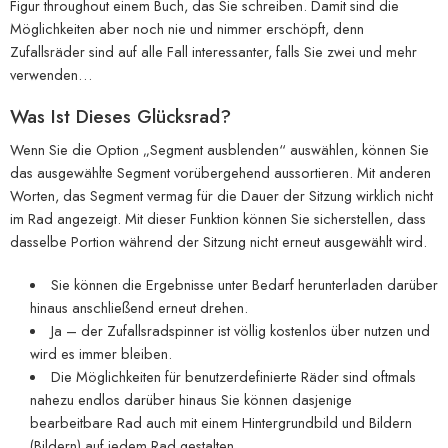
Figur throughout einem Buch, das Sie schreiben. Damit sind die
Möglichkeiten aber noch nie und nimmer erschöpft, denn
Zufallsräder sind auf alle Fall interessanter, falls Sie zwei und mehr
verwenden…
Was Ist Dieses Glücksrad?
Wenn Sie die Option „Segment ausblenden“ auswählen, können Sie
das ausgewählte Segment vorübergehend aussortieren. Mit anderen
Worten, das Segment vermag für die Dauer der Sitzung wirklich nicht
im Rad angezeigt. Mit dieser Funktion können Sie sicherstellen, dass
dasselbe Portion während der Sitzung nicht erneut ausgewählt wird.
Sie können die Ergebnisse unter Bedarf herunterladen darüber
hinaus anschließend erneut drehen.
Ja – der Zufallsradspinner ist völlig kostenlos über nutzen und
wird es immer bleiben.
Die Möglichkeiten für benutzerdefinierte Räder sind oftmals
nahezu endlos darüber hinaus Sie können dasjenige
bearbeitbare Rad auch mit einem Hintergrundbild und Bildern
(Bildern) auf jedem Rad gestalten.