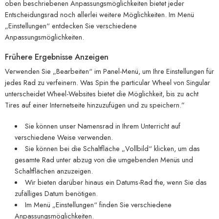
oben beschriebenen Anpassungsmöglichkeiten bietet jeder
Entscheidungsrad noch allerlei weitere Möglichkeiten. Im Menü
„Einstellungen“ entdecken Sie verschiedene
Anpassungsmöglichkeiten.
Frühere Ergebnisse Anzeigen
Verwenden Sie „Bearbeiten“ im Panel-Menü, um Ihre Einstellungen für
jedes Rad zu verfeinern. Was Spin the particular Wheel von Singular
unterscheidet Wheel-Websites bietet die Möglichkeit, bis zu acht
Tires auf einer Internetseite hinzuzufügen und zu speichern.”
Sie können unser Namensrad in Ihrem Unterricht auf
verschiedene Weise verwenden.
Sie können bei die Schaltfläche „Vollbild“ klicken, um das
gesamte Rad unter abzug von die umgebenden Menüs und
Schaltflächen anzuzeigen.
Wir bieten darüber hinaus ein Datums-Rad the, wenn Sie das
zufälliges Datum benötigen.
Im Menü „Einstellungen“ finden Sie verschiedene
Anpassungsmöglichkeiten.