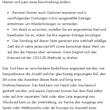
Namen und pass away Beschreibung ändern.
Benutzer können auch Optionen anpassen und in
nachfolgenden Drehungen schon ausgewählte Einträge
entnehmen, um Wiederholungen zu vermeiden.
Um dead zu erreichen, erstellen Sie ein angenehmes Rad und
bearbeiten Sie es, indem Sie Ihre eigenen Einträge hinzufügen.
Das Sendung auf dieser Seite generiert eine wahrhaft zufällige
Zahl durch native Javascript-API sowie berechnet diese Wert, um
auf den der Namen über verweisen. Dann beginnt sich das
Kreisrad mit der CSS3-2D-Methode zu drehen.
Das Tool kann an verschiedene Bedürfnisse angepasst werden, wie
beispielsweise die Anzahl welcher gleichzeitig angezeigten Ruf, den
Stil sowie das Aussehen dieses Rads und living area
Drehmechanismus. Das Rad kann von Hand oder mechanisch
gedreht werden, und expire Optionen können bei dem Rad selbst
oder auf ihrer separaten Tafel oder aber Liste angezeigt sein.
Glücksrad kann zu der Unterhaltung, zur Karma des Ausgangs eins
Spiels oder Wettbewerbs oder als Konzept zur Auswahl eines