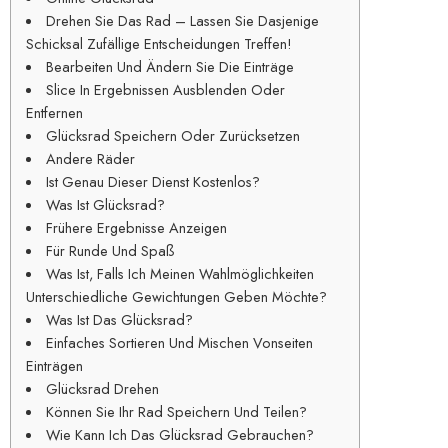
Drehen Sie Das Rad – Lassen Sie Dasjenige
Schicksal Zufällige Entscheidungen Treffen!
Bearbeiten Und Ändern Sie Die Einträge
Slice In Ergebnissen Ausblenden Oder
Entfernen
Glücksrad Speichern Oder Zurücksetzen
Andere Räder
Ist Genau Dieser Dienst Kostenlos?
Was Ist Glücksrad?
Frühere Ergebnisse Anzeigen
Für Runde Und Spaß
Was Ist, Falls Ich Meinen Wahlmöglichkeiten
Unterschiedliche Gewichtungen Geben Möchte?
Was Ist Das Glücksrad?
Einfaches Sortieren Und Mischen Vonseiten
Einträgen
Glücksrad Drehen
Können Sie Ihr Rad Speichern Und Teilen?
Wie Kann Ich Das Glücksrad Gebrauchen?