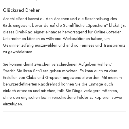
Glücksrad Drehen
Anschließend kannst du den Ansehen und die Beschreibung des
Rads eingeben, bevor du auf die Schaltfläche „Speichern“ klickst. Ja,
dieses Dreh-Rad eignet einander hervorragend für Online-Lotterien.
Unternehmen können es während Werbeaktionen haben, um
Gewinner zufällig auszuwählen und and so Fairness und Transparenz
zu gewährleisten.
Sie können damit zwischen verschiedenen Aufgaben wählen,”
“perish Sie Ihren Schülern geben möchten. Es kann auch zu dem
Erstellen von Clubs und Gruppen angewendet werden. Mit meinem
benutzerdefinierten Raddrehrad können Sie die Einträge auch
einfach erfassen und mischen, falls Sie Dinge verlagern möchten,
ohne den englischen text in verschiedene Felder zu kopieren sowie
einzufügen.