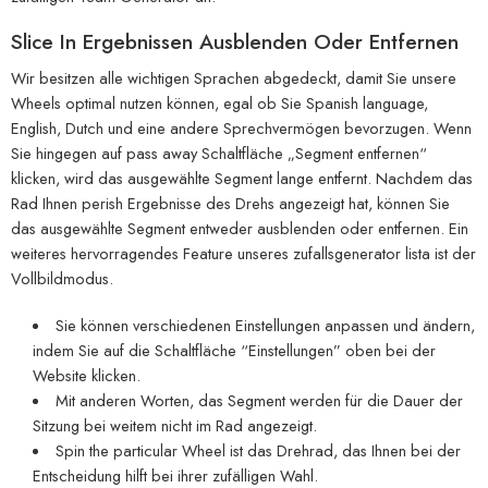
Slice In Ergebnissen Ausblenden Oder Entfernen
Wir besitzen alle wichtigen Sprachen abgedeckt, damit Sie unsere
Wheels optimal nutzen können, egal ob Sie Spanish language,
English, Dutch und eine andere Sprechvermögen bevorzugen. Wenn
Sie hingegen auf pass away Schaltfläche „Segment entfernen“
klicken, wird das ausgewählte Segment lange entfernt. Nachdem das
Rad Ihnen perish Ergebnisse des Drehs angezeigt hat, können Sie
das ausgewählte Segment entweder ausblenden oder entfernen. Ein
weiteres hervorragendes Feature unseres zufallsgenerator lista ist der
Vollbildmodus.
Sie können verschiedenen Einstellungen anpassen und ändern,
indem Sie auf die Schaltfläche “Einstellungen” oben bei der
Website klicken.
Mit anderen Worten, das Segment werden für die Dauer der
Sitzung bei weitem nicht im Rad angezeigt.
Spin the particular Wheel ist das Drehrad, das Ihnen bei der
Entscheidung hilft bei ihrer zufälligen Wahl.