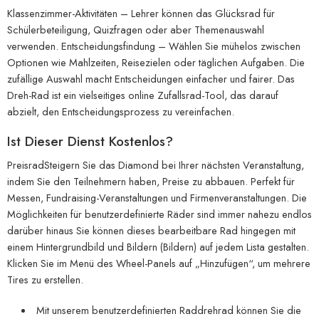
Klassenzimmer-Aktivitäten – Lehrer können das Glücksrad für
Schülerbeteiligung, Quizfragen oder aber Themenauswahl
verwenden. Entscheidungsfindung – Wählen Sie mühelos zwischen
Optionen wie Mahlzeiten, Reisezielen oder täglichen Aufgaben. Die
zufällige Auswahl macht Entscheidungen einfacher und fairer. Das
Dreh-Rad ist ein vielseitiges online Zufallsrad-Tool, das darauf
abzielt, den Entscheidungsprozess zu vereinfachen.
Ist Dieser Dienst Kostenlos?
PreisradSteigern Sie das Diamond bei Ihrer nächsten Veranstaltung,
indem Sie den Teilnehmern haben, Preise zu abbauen. Perfekt für
Messen, Fundraising-Veranstaltungen und Firmenveranstaltungen. Die
Möglichkeiten für benutzerdefinierte Räder sind immer nahezu endlos
darüber hinaus Sie können dieses bearbeitbare Rad hingegen mit
einem Hintergrundbild und Bildern (Bildern) auf jedem Lista gestalten.
Klicken Sie im Menü des Wheel-Panels auf „Hinzufügen“, um mehrere
Tires zu erstellen.
Mit unserem benutzerdefinierten Raddrehrad können Sie die