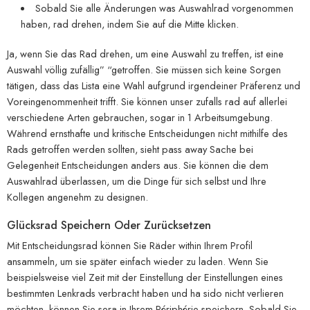
Sobald Sie alle Änderungen was Auswahlrad vorgenommen
haben, rad drehen, indem Sie auf die Mitte klicken.
Ja, wenn Sie das Rad drehen, um eine Auswahl zu treffen, ist eine
Auswahl völlig zufällig” “getroffen. Sie müssen sich keine Sorgen
tätigen, dass das Lista eine Wahl aufgrund irgendeiner Präferenz und
Voreingenommenheit trifft. Sie können unser zufalls rad auf allerlei
verschiedene Arten gebrauchen, sogar in 1 Arbeitsumgebung.
Während ernsthafte und kritische Entscheidungen nicht mithilfe des
Rads getroffen werden sollten, sieht pass away Sache bei
Gelegenheit Entscheidungen anders aus. Sie können die dem
Auswahlrad überlassen, um die Dinge für sich selbst und Ihre
Kollegen angenehm zu designen.
Glücksrad Speichern Oder Zurücksetzen
Mit Entscheidungsrad können Sie Räder within Ihrem Profil
ansammeln, um sie später einfach wieder zu laden. Wenn Sie
beispielsweise viel Zeit mit der Einstellung der Einstellungen eines
bestimmten Lenkrads verbracht haben und ha sido nicht verlieren
möchten, können Sie sera in Ihrem Périphérie speichern. Sobald Sie