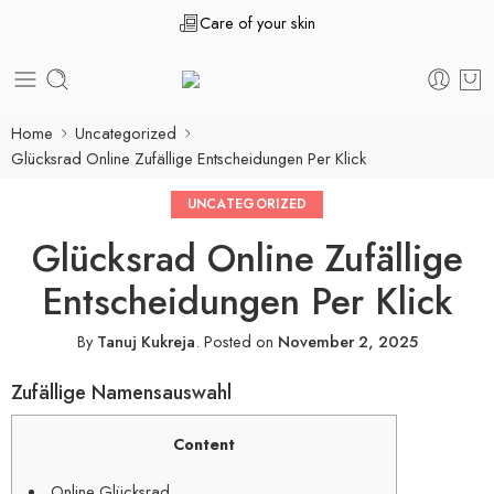
Care of your skin
Home
Uncategorized
Glücksrad Online Zufällige Entscheidungen Per Klick
UNCATEGORIZED
Glücksrad Online Zufällige
Entscheidungen Per Klick
By
Tanuj Kukreja
.
Posted on
November 2, 2025
Zufällige Namensauswahl
Content
Online Glücksrad