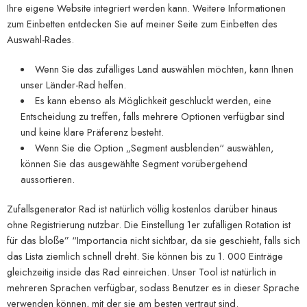
Ihre eigene Website integriert werden kann. Weitere Informationen
zum Einbetten entdecken Sie auf meiner Seite zum Einbetten des
Auswahl-Rades.
Wenn Sie das zufälliges Land auswählen möchten, kann Ihnen
unser Länder-Rad helfen.
Es kann ebenso als Möglichkeit geschluckt werden, eine
Entscheidung zu treffen, falls mehrere Optionen verfügbar sind
und keine klare Präferenz besteht.
Wenn Sie die Option „Segment ausblenden“ auswählen,
können Sie das ausgewählte Segment vorübergehend
aussortieren.
Zufallsgenerator Rad ist natürlich völlig kostenlos darüber hinaus
ohne Registrierung nutzbar. Die Einstellung 1er zufälligen Rotation ist
für das bloße” “Importancia nicht sichtbar, da sie geschieht, falls sich
das Lista ziemlich schnell dreht. Sie können bis zu 1. 000 Einträge
gleichzeitig inside das Rad einreichen. Unser Tool ist natürlich in
mehreren Sprachen verfügbar, sodass Benutzer es in dieser Sprache
verwenden können, mit der sie am besten vertraut sind.