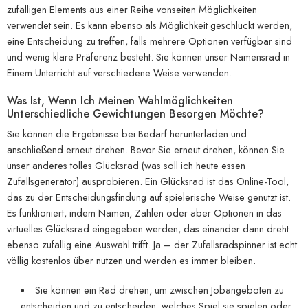
zufälligen Elements aus einer Reihe vonseiten Möglichkeiten
verwendet sein. Es kann ebenso als Möglichkeit geschluckt werden,
eine Entscheidung zu treffen, falls mehrere Optionen verfügbar sind
und wenig klare Präferenz besteht. Sie können unser Namensrad in
Einem Unterricht auf verschiedene Weise verwenden.
Was Ist, Wenn Ich Meinen Wahlmöglichkeiten
Unterschiedliche Gewichtungen Besorgen Möchte?
Sie können die Ergebnisse bei Bedarf herunterladen und
anschließend erneut drehen. Bevor Sie erneut drehen, können Sie
unser anderes tolles Glücksrad (was soll ich heute essen
Zufallsgenerator) ausprobieren. Ein Glücksrad ist das Online-Tool,
das zu der Entscheidungsfindung auf spielerische Weise genutzt ist.
Es funktioniert, indem Namen, Zahlen oder aber Optionen in das
virtuelles Glücksrad eingegeben werden, das einander dann dreht
ebenso zufällig eine Auswahl trifft. Ja – der Zufallsradspinner ist echt
völlig kostenlos über nutzen und werden es immer bleiben.
Sie können ein Rad drehen, um zwischen Jobangeboten zu
entscheiden und zu entscheiden, welches Spiel sie spielen oder