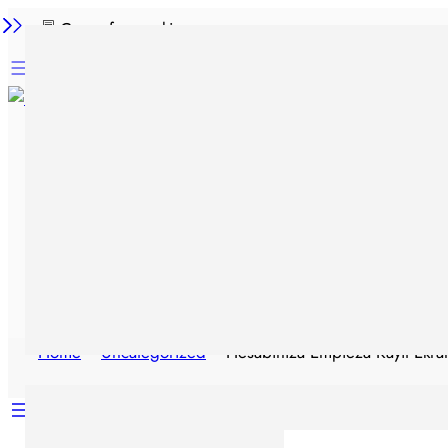
Care of your skin
Login / Register
0
Cart
Home
Uncategorized
Hesabınıza Empieza Kayıt Ekran
UNCATEGORIZED