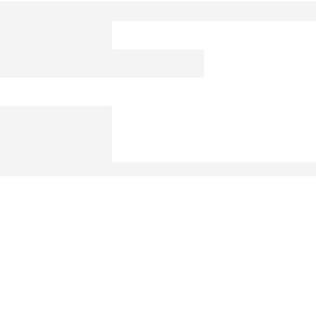
yıt Ekranına Erişin
0 Try Bonusu