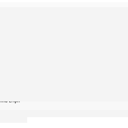
Recently Viewed
My Cart
Wishlist
HOME
ABOUT US
PRODUCT
CONT
ına Erişin