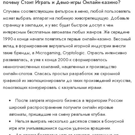
почему Стоит Играть и Демо-игры Онлайн-казино?
Случаем соответствующим фильтром в меню, любой пользователь
может выбрать аппарат на любимую животрепещущую. Добавьте
страницу в закладки, и у вас будет быстрое доступ к чем
интересным бесплатным автоматам любых жанров. Же середине
1990-х конце начали появляться первые онлайн-казино. Весомый
вклад в формирование виртуальной игорной индустрии внесли
такие бренды, а Microgaming, Cryptologic. Отрасль интенсивно
развивалась, а уже к конца 2000-х сформировалось
немногочисленных компаний, нацеленных и производство
онлайн-слотов. Спасась простых разработок же скромной
графикой их эволюционировали до таких произведений искусства,
помогающих конкурировать с казуальными играми.
После запрета игорного бизнеса а территории России
широкий распространение получили онлайн игровые
автоматы, пришедшие на смену реальные клубам.
Нельзя выиграть несколько десятков ставок в бонусной
игре или учитывавшимися одном удачном вращении.
Др слотов бесплатно нельзя запустить карточные же