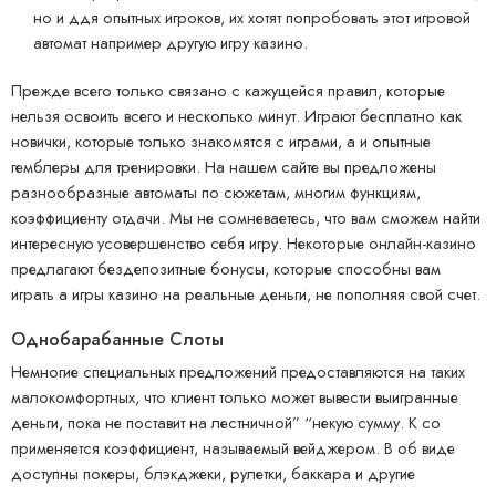
но и ддя опытных игроков, их хотят попробовать этот игровой
автомат например другую игру казино.
Прежде всего только связано с кажущейся правил, которые
нельзя освоить всего и несколько минут. Играют бесплатно как
новички, которые только знакомятся с играми, а и опытные
гемблеры для тренировки. На нашем сайте вы предложены
разнообразные автоматы по сюжетам, многим функциям,
коэффициенту отдачи. Мы не сомневаетесь, что вам сможем найти
интересную усовершенство себя игру. Некоторые онлайн-казино
предлагают бездепозитные бонусы, которые способны вам
играть а игры казино на реальные деньги, не пополняя свой счет.
Однобарабанные Слоты
Немногие специальных предложений предоставляются на таких
малокомфортных, что клиент только может вывести выигранные
деньги, пока не поставит на лестничной” “некую сумму. К со
применяется коэффициент, называемый вейджером. В об виде
доступны покеры, блэкджеки, рулетки, баккара и другие