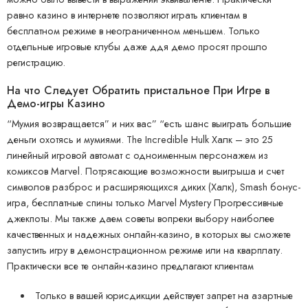
равно казино в интернете позволяют играть клиентам в
бесплатном режиме в неограниченном меньшем. Только
отдельные игровые клубы даже ддя демо просят прошло
регистрацию.
На что Следует Обратить пристальное При Игре в
Демо-игры Казино
“Мумия возвращается” и них вас” “есть шанс выиграть большие
деньги охотясь и мумиями. The Incredible Hulk Халк – это 25
линейный игровой автомат с одноименным персонажем из
комиксов Marvel. Потрясающие возможности выигрыша и счет
символов разброс и расширяющихся диких (Халк), Smash бонус-
игра, бесплатные спины только Marvel Mystery Прогрессивные
джекпоты. Мы также даем советы вопреки выбору наиболее
качественных и надежных онлайн-казино, в которых вы сможете
запустить игру в демонстрационном режиме или на кварплату.
Практически все те онлайн-казино предлагают клиентам
Только в вашей юрисдикции действует запрет на азартные