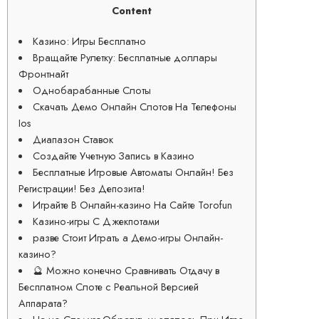
Content
Казино: Игры Бесплатно
Вращайте Рулетку: Бесплатные доллары
Фронтнайт
Однобарабанные Слоты
Скачать Демо Онлайн Слотов На Телефоны
Ios
Диапазон Ставок
Создайте Учетную Запись в Казино
Бесплатные Игровые Автоматы Онлайн! Без
Регистрации! Без Депозита!
Играйте В Онлайн-казино На Сайте Torofun
Казино-игры С Джекпотами
разве Стоит Играть а Демо-игры Онлайн-
казино?
🔮 Можно конечно Сравнивать Отдачу в
Бесплатном Слоте с Реальной Версией
Аппарата?