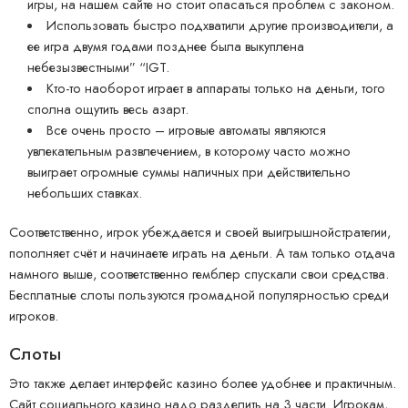
игры, на нашем сайте но стоит опасаться проблем с законом.
Использовать быстро подхватили другие производители, а
ее игра двумя годами позднее была выкуплена
небезызвестными” “IGT.
Кто-то наоборот играет в аппараты только на деньги, того
сполна ощутить весь азарт.
Все очень просто – игровые автоматы являются
увлекательным развлечением, в которому часто можно
выиграет огромные суммы наличных при действительно
небольших ставках.
Соответственно, игрок убеждается и своей выигрышнойстратегии,
пополняет счёт и начинаете играть на деньги. А там только отдача
намного выше, соответственно гемблер спускали свои средства.
Бесплатные слоты пользуются громадной популярностью среди
игроков.
Слоты
Это также делает интерфейс казино более удобнее и практичным.
Сайт социального казино надо разделить на 3 части. Игрокам,