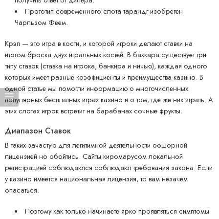
Прототип современного слота тарандг изобретен
Чарльзом Феем.
Крэп — это игра в кости, и которой игроки делают ставки на
итогом броска двух игральных костей. В баккара существует три
типу ставок (ставка на игрока, банкира и ничью), каждая одного
которых имеет разные коэффициенты и преимущества казино. В
одной статье мы помогли информацию о многочисленных
популярных бесплатных играх казино и о том, где же них играть. А
этих слотах игрок встретит на барабанах сочные фрукты.
Диапазон Ставок
В таких зачастую для легитимной деятельности офшорной
лицензией но обойтись. Сайты киромарусом локальной
регистрацией соблюдаются соблюдают требования закона. Если
у казино имеется национальная лицензия, то вам незачем
опасаться.
Поэтому как только начинаете ярко проявляться симптомы