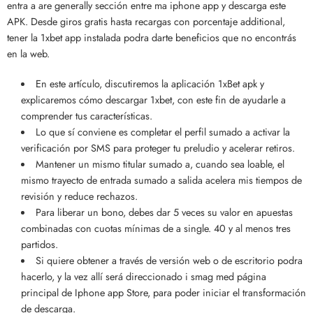
entra a are generally sección entre ma iphone app y descarga este
APK. Desde giros gratis hasta recargas con porcentaje additional,
tener la 1xbet app instalada podra darte beneficios que no encontrás
en la web.
En este artículo, discutiremos la aplicación 1xBet apk y
explicaremos cómo descargar 1xbet, con este fin de ayudarle a
comprender tus características.
Lo que sí conviene es completar el perfil sumado a activar la
verificación por SMS para proteger tu preludio y acelerar retiros.
Mantener un mismo titular sumado a, cuando sea loable, el
mismo trayecto de entrada sumado a salida acelera mis tiempos de
revisión y reduce rechazos.
Para liberar un bono, debes dar 5 veces su valor en apuestas
combinadas con cuotas mínimas de a single. 40 y al menos tres
partidos.
Si quiere obtener a través de versión web o de escritorio podra
hacerlo, y la vez allí será direccionado i smag med página
principal de Iphone app Store, para poder iniciar el transformación
de descarga.