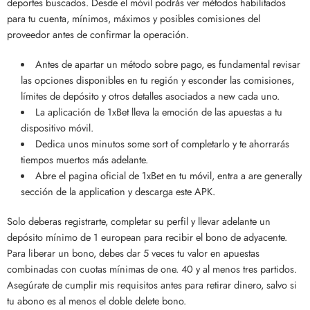
deportes buscados. Desde el móvil podrás ver métodos habilitados
para tu cuenta, mínimos, máximos y posibles comisiones del
proveedor antes de confirmar la operación.
Antes de apartar un método sobre pago, es fundamental revisar
las opciones disponibles en tu región y esconder las comisiones,
límites de depósito y otros detalles asociados a new cada uno.
La aplicación de 1xBet lleva la emoción de las apuestas a tu
dispositivo móvil.
Dedica unos minutos some sort of completarlo y te ahorrarás
tiempos muertos más adelante.
Abre el pagina oficial de 1xBet en tu móvil, entra a are generally
sección de la application y descarga este APK.
Solo deberas registrarte, completar su perfil y llevar adelante un
depósito mínimo de 1 european para recibir el bono de adyacente.
Para liberar un bono, debes dar 5 veces tu valor en apuestas
combinadas con cuotas mínimas de one. 40 y al menos tres partidos.
Asegúrate de cumplir mis requisitos antes para retirar dinero, salvo si
tu abono es al menos el doble delete bono.