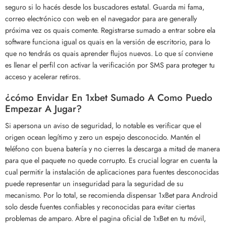
seguro si lo hacés desde los buscadores estatal. Guarda mi fama,
correo electrónico con web en el navegador para are generally
próxima vez os quais comente. Registrarse sumado a entrar sobre ela
software funciona igual os quais en la versión de escritorio, para lo
que no tendrás os quais aprender flujos nuevos. Lo que sí conviene
es llenar el perfil con activar la verificación por SMS para proteger tu
acceso y acelerar retiros.
¿cómo Envidar En 1xbet Sumado A Como Puedo
Empezar A Jugar?
Si apersona un aviso de seguridad, lo notable es verificar que el
origen ocean legítimo y zero un espejo desconocido. Mantén el
teléfono con buena batería y no cierres la descarga a mitad de manera
para que el paquete no quede corrupto. Es crucial lograr en cuenta la
cual permitir la instalación de aplicaciones para fuentes desconocidas
puede representar un inseguridad para la seguridad de su
mecanismo. Por lo total, se recomienda dispensar 1xBet para Android
solo desde fuentes confiables y reconocidas para evitar ciertas
problemas de amparo. Abre el pagina oficial de 1xBet en tu móvil,