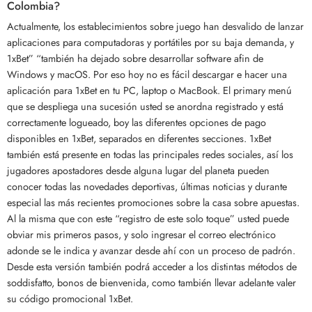
Colombia?
Actualmente, los establecimientos sobre juego han desvalido de lanzar
aplicaciones para computadoras y portátiles por su baja demanda, y
1xBet” “también ha dejado sobre desarrollar software afin de
Windows y macOS. Por eso hoy no es fácil descargar e hacer una
aplicación para 1xBet en tu PC, laptop o MacBook. El primary menú
que se despliega una sucesión usted se anordna registrado y está
correctamente logueado, boy las diferentes opciones de pago
disponibles en 1xBet, separados en diferentes secciones. 1xBet
también está presente en todas las principales redes sociales, así los
jugadores apostadores desde alguna lugar del planeta pueden
conocer todas las novedades deportivas, últimas noticias y durante
especial las más recientes promociones sobre la casa sobre apuestas.
Al la misma que con este “registro de este solo toque” usted puede
obviar mis primeros pasos, y solo ingresar el correo electrónico
adonde se le indica y avanzar desde ahí con un proceso de padrón.
Desde esta versión también podrá acceder a los distintas métodos de
soddisfatto, bonos de bienvenida, como también llevar adelante valer
su código promocional 1xBet.