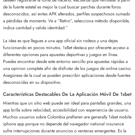
de la fuente estatal es mejor la cual buscar parches durante foros
desconocidos; así evitas APK alterados, perfiles sospechosos sumado
a pérdidas de momento. Ve a “Retiro”, selecciona método disponible,
indica cantidad y valida identidad.”
La idea es que llegues a una app oficial sin rodeos y una dejes
funcionando en pocos minutos. 1xBet destaca por ofrecerte acceso a
diferentes opciones para apuestas deportivas y juegos en línea.
Puedes encontrar desde este entorno sencillo pra apuestas rápidas a
una opinion completa afin de disfrutar de los juegos de online casino.
Asegúrese de la cual se pueden prescribir aplicaciones desde fuentes
desconocidas en su dispositivo.
Características Destacables De La Aplicación Móvil De 1xbet
Mientras que un sitio web puede ser ideal para pantallas grandes, una
app brilla sobre velocidad, accesibilidad con experiencia de usuario.
Muchos usuarios sobre Colombia prefieren are generally 1xbet mobile
iphone app porque no depende del navegador national insurance
sufre interrupciones durante anuncios o ventanas emergentes. Es la