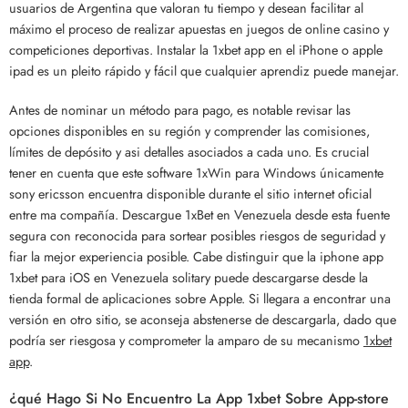
usuarios de Argentina que valoran tu tiempo y desean facilitar al
máximo el proceso de realizar apuestas en juegos de online casino y
competiciones deportivas. Instalar la 1xbet app en el iPhone o apple
ipad es un pleito rápido y fácil que cualquier aprendiz puede manejar.
Antes de nominar un método para pago, es notable revisar las
opciones disponibles en su región y comprender las comisiones,
límites de depósito y asi detalles asociados a cada uno. Es crucial
tener en cuenta que este software 1xWin para Windows únicamente
sony ericsson encuentra disponible durante el sitio internet oficial
entre ma compañía. Descargue 1xBet en Venezuela desde esta fuente
segura con reconocida para sortear posibles riesgos de seguridad y
fiar la mejor experiencia posible. Cabe distinguir que la iphone app
1xbet para iOS en Venezuela solitary puede descargarse desde la
tienda formal de aplicaciones sobre Apple. Si llegara a encontrar una
versión en otro sitio, se aconseja abstenerse de descargarla, dado que
podría ser riesgosa y comprometer la amparo de su mecanismo
1xbet
app
.
¿qué Hago Si No Encuentro La App 1xbet Sobre App-store