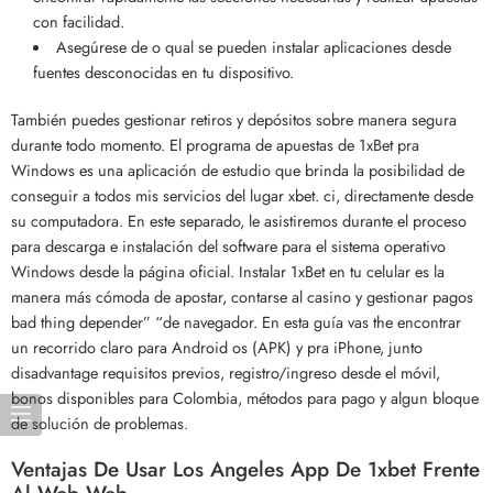
con facilidad.
Asegúrese de o qual se pueden instalar aplicaciones desde
fuentes desconocidas en tu dispositivo.
También puedes gestionar retiros y depósitos sobre manera segura
durante todo momento. El programa de apuestas de 1xBet pra
Windows es una aplicación de estudio que brinda la posibilidad de
conseguir a todos mis servicios del lugar xbet. ci, directamente desde
su computadora. En este separado, le asistiremos durante el proceso
para descarga e instalación del software para el sistema operativo
Windows desde la página oficial. Instalar 1xBet en tu celular es la
manera más cómoda de apostar, contarse al casino y gestionar pagos
bad thing depender” “de navegador. En esta guía vas the encontrar
un recorrido claro para Android os (APK) y pra iPhone, junto
disadvantage requisitos previos, registro/ingreso desde el móvil,
bonos disponibles para Colombia, métodos para pago y algun bloque
de solución de problemas.
Ventajas De Usar Los Angeles App De 1xbet Frente