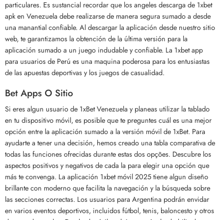
particulares. Es sustancial recordar que los angeles descarga de 1xbet
apk en Venezuela debe realizarse de manera segura sumado a desde
una manantial confiable. Al descargar la aplicación desde nuestro sitio
web, te garantizamos la obtención de la última versión para la
aplicación sumado a un juego indudable y confiable. La 1xbet app
para usuarios de Perú es una maquina poderosa para los entusiastas
de las apuestas deportivas y los juegos de casualidad.
Bet Apps O Sitio
Si eres algun usuario de 1xBet Venezuela y planeas utilizar la tablado
en tu dispositivo móvil, es posible que te preguntes cuál es una mejor
opción entre la aplicación sumado a la versión móvil de 1xBet. Para
ayudarte a tener una decisión, hemos creado una tabla comparativa de
todas las funciones ofrecidas durante estas dos opções. Descubre los
aspectos positivos y negativos de cada la para elegir una opción que
más te convenga. La aplicación 1xbet móvil 2025 tiene algun diseño
brillante con moderno que facilita la navegación y la búsqueda sobre
las secciones correctas. Los usuarios para Argentina podrán envidar
en varios eventos deportivos, incluidos fútbol, tenis, baloncesto y otros