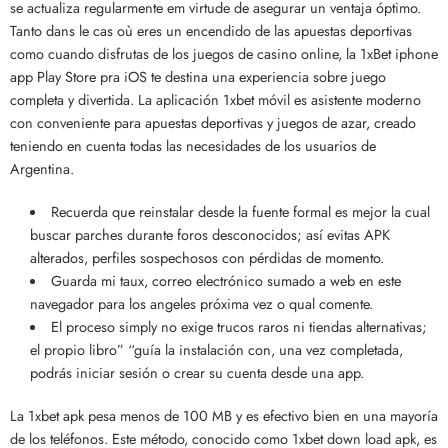
se actualiza regularmente em virtude de asegurar un ventaja óptimo.
Tanto dans le cas où eres un encendido de las apuestas deportivas
como cuando disfrutas de los juegos de casino online, la 1xBet iphone
app Play Store pra iOS te destina una experiencia sobre juego
completa y divertida. La aplicación 1xbet móvil es asistente moderno
con conveniente para apuestas deportivas y juegos de azar, creado
teniendo en cuenta todas las necesidades de los usuarios de
Argentina.
Recuerda que reinstalar desde la fuente formal es mejor la cual
buscar parches durante foros desconocidos; así evitas APK
alterados, perfiles sospechosos con pérdidas de momento.
Guarda mi taux, correo electrónico sumado a web en este
navegador para los angeles próxima vez o qual comente.
El proceso simply no exige trucos raros ni tiendas alternativas;
el propio libro” “guía la instalación con, una vez completada,
podrás iniciar sesión o crear su cuenta desde una app.
La 1xbet apk pesa menos de 100 MB y es efectivo bien en una mayoría
de los teléfonos. Este método, conocido como 1xbet down load apk, es