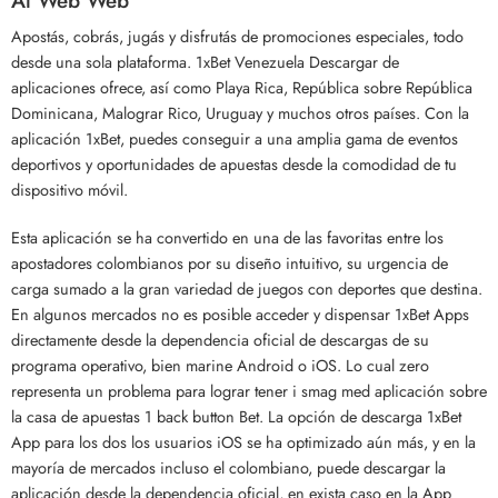
Al Web Web
Apostás, cobrás, jugás y disfrutás de promociones especiales, todo
desde una sola plataforma. 1xBet Venezuela Descargar de
aplicaciones ofrece, así como Playa Rica, República sobre República
Dominicana, Malograr Rico, Uruguay y muchos otros países. Con la
aplicación 1xBet, puedes conseguir a una amplia gama de eventos
deportivos y oportunidades de apuestas desde la comodidad de tu
dispositivo móvil.
Esta aplicación se ha convertido en una de las favoritas entre los
apostadores colombianos por su diseño intuitivo, su urgencia de
carga sumado a la gran variedad de juegos con deportes que destina.
En algunos mercados no es posible acceder y dispensar 1xBet Apps
directamente desde la dependencia oficial de descargas de su
programa operativo, bien marine Android o iOS. Lo cual zero
representa un problema para lograr tener i smag med aplicación sobre
la casa de apuestas 1 back button Bet. La opción de descarga 1xBet
App para los dos los usuarios iOS se ha optimizado aún más, y en la
mayoría de mercados incluso el colombiano, puede descargar la
aplicación desde la dependencia oficial, en exista caso en la App