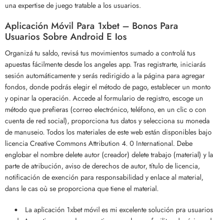
una expertise de juego tratable a los usuarios.
Aplicación Móvil Para 1xbet – Bonos Para
Usuarios Sobre Android E Ios
Organizá tu saldo, revisá tus movimientos sumado a controlá tus
apuestas fácilmente desde los angeles app. Tras registrarte, iniciarás
sesión automáticamente y serás redirigido a la página para agregar
fondos, donde podrás elegir el método de pago, establecer un monto
y opinar la operación. Accede al formulario de registro, escoge un
método que prefieras (correo electrónico, teléfono, en un clic o con
cuenta de red social), proporciona tus datos y selecciona su moneda
de manuseio. Todos los materiales de este web están disponibles bajo
licencia Creative Commons Attribution 4. 0 International. Debe
englobar el nombre delete autor (creador) delete trabajo (material) y la
parte de atribución, aviso de derechos de autor, título de licencia,
notificación de exención para responsabilidad y enlace al material,
dans le cas où se proporciona que tiene el material.
La aplicación 1xbet móvil es mi excelente solución pra usuarios