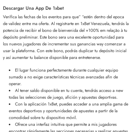
Descargar Una App De 1xbet
Verifica las fechas de los eventos para que” “estén dentro del epoca
de validez entre ma oferta. Al registrarte en 1xBet Venezuela, tendrás la
potencia de recibir el bono de bienvenida del +100% em relação à tu
depósito preliminar. Este bono sera una excelente oportunidad para
los nuevos jugadores de incrementar sus ganancias way comenzar a
usar la plataforma. Con este bono, podrás duplicar tu depósito inicial
y así aumentar tu balance disponible para entretenerse.
El lugar funciona perfectamente durante cualquier equipo
sumado a no exige características técnicas avanzadas afin de
operar.
Al tener saldo disponible en tu cuenta, tendrás acceso a new
todas las selecciones de juego, afición y apuestas deportivas.
Con la aplicación 1xBet, puedes acceder a una amplia gama de
eventos deportivos y oportunidades de apuestas a partir de la
comodidad sobre tu dispositivo móvil.
Ofrece una interfaz intuitiva que permite a mis jugadores
encontrar rápidamente las secciones necesarias y realizar apuestas