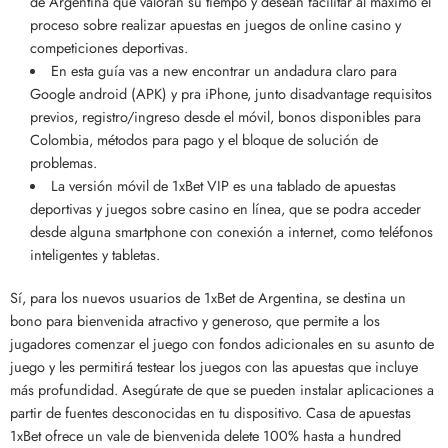
de Argentina que valoran su tiempo y desean facilitar al máximo el
proceso sobre realizar apuestas en juegos de online casino y
competiciones deportivas.
En esta guía vas a new encontrar un andadura claro para
Google android (APK) y pra iPhone, junto disadvantage requisitos
previos, registro/ingreso desde el móvil, bonos disponibles para
Colombia, métodos para pago y el bloque de solución de
problemas.
La versión móvil de 1xBet VIP es una tablado de apuestas
deportivas y juegos sobre casino en línea, que se podra acceder
desde alguna smartphone con conexión a internet, como teléfonos
inteligentes y tabletas.
Sí, para los nuevos usuarios de 1xBet de Argentina, se destina un
bono para bienvenida atractivo y generoso, que permite a los
jugadores comenzar el juego con fondos adicionales en su asunto de
juego y les permitirá testear los juegos con las apuestas que incluye
más profundidad. Asegúrate de que se pueden instalar aplicaciones a
partir de fuentes desconocidas en tu dispositivo. Casa de apuestas
1xBet ofrece un vale de bienvenida delete 100% hasta a hundred