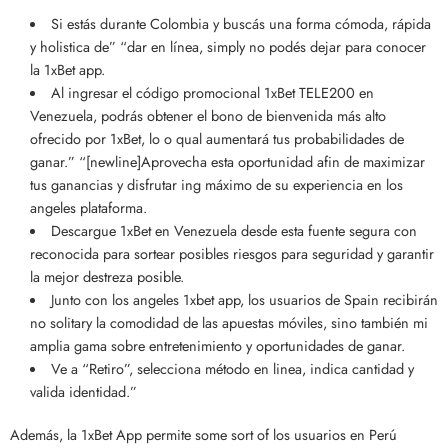
Si estás durante Colombia y buscás una forma cómoda, rápida
y holistica de” “dar en línea, simply no podés dejar para conocer
la 1xBet app.
Al ingresar el código promocional 1xBet TELE200 en
Venezuela, podrás obtener el bono de bienvenida más alto
ofrecido por 1xBet, lo o qual aumentará tus probabilidades de
ganar.” “[newline]Aprovecha esta oportunidad afin de maximizar
tus ganancias y disfrutar ing máximo de su experiencia en los
angeles plataforma.
Descargue 1xBet en Venezuela desde esta fuente segura con
reconocida para sortear posibles riesgos para seguridad y garantir
la mejor destreza posible.
Junto con los angeles 1xbet app, los usuarios de Spain recibirán
no solitary la comodidad de las apuestas móviles, sino también mi
amplia gama sobre entretenimiento y oportunidades de ganar.
Ve a “Retiro”, selecciona método en linea, indica cantidad y
valida identidad.”
Además, la 1xBet App permite some sort of los usuarios en Perú