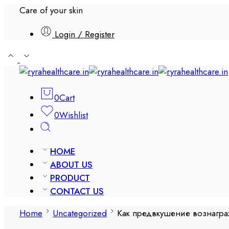
Care of your skin
Login / Register
0
Cart
0
Wishlist
HOME
ABOUT US
PRODUCT
CONTACT US
Home
Uncategorized
Как предвкушение вознагр