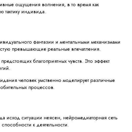
ивные ощущения волнения, в то время как
 тактику индивида.
видуального фантазии и ментальными механизмами
частую превышающие реальные впечатления.
предстоящих благоприятных чувств. Это эффект
егий.
ожидания человек умственно моделирует различные
собительных процессов.
да исход ситуации неясен, нейромедиаторная сеть
способности к деятельности.