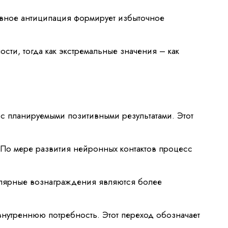
сивное антиципация формирует избыточное
ти, тогда как экстремальные значения – как
с планируемыми позитивными результатами. Этот
По мере развития нейронных контактов процесс
улярные вознаграждения являются более
нутреннюю потребность. Этот переход обозначает