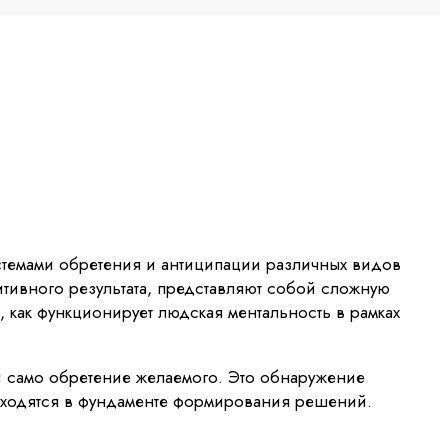
стемами обретения и антиципации различных видов
ивного результата, представляют собой сложную
 как функционирует людская ментальность в рамках
 и само обретение желаемого. Это обнаружение
находятся в фундаменте формирования решений.