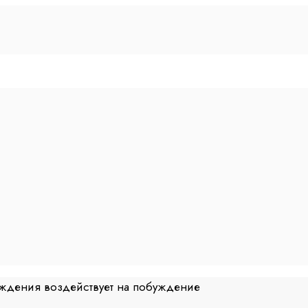
аждения воздействует на побуждение