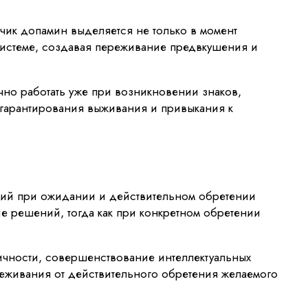
чик допамин выделяется не только в момент
 системе, создавая переживание предвкушения и
чно работать уже при возникновении знаков,
 гарантирования выживания и привыкания к
ний при ожидании и действительном обретении
ие решений, тогда как при конкретном обретении
ичности, совершенствование интеллектуальных
еживания от действительного обретения желаемого